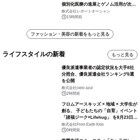
個別化医療の進展とゲノム活用が次世
代ヘルスケア投資を加速
株式会社レポートオーシャン
15時間前
ファッション・美容の新着をもっと見る
ライフスタイルの新着
もっと見る
優良派遣事業者の認定状況を大手8社
分照合、優良派遣会社ランキング6選
を公開
株式会社cielo azul
2時間前
フロムアースキッズ × 地域 × 大学生が
創る、 子どもたちの「自育」イベント
「諸福ジーク×Lifehug」 を8月23日
(日)開催
株式会社From Earth Kids
5時間前