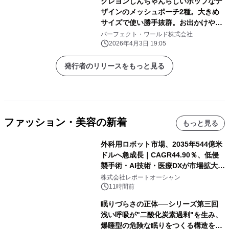
クレヨンしんちゃんらしいポップなデ
ザインのメッシュポーチ2種。大きめ
サイズで使い勝手抜群。お出かけや旅
行にぜひ！
パーフェクト・ワールド株式会社
2026年4月3日 19:05
発行者のリリースをもっと見る
ファッション・美容の新着
もっと見る
外科用ロボット市場、2035年544億米
ドルへ急成長｜CAGR44.90％、低侵
襲手術・AI技術・医療DXが市場拡大を
牽引
株式会社レポートオーシャン
11時間前
眠りづらさの正体──シリーズ第三回
浅い呼吸が"二酸化炭素過剰"を生み、
爆睡型の危険な眠りをつくる構造を解