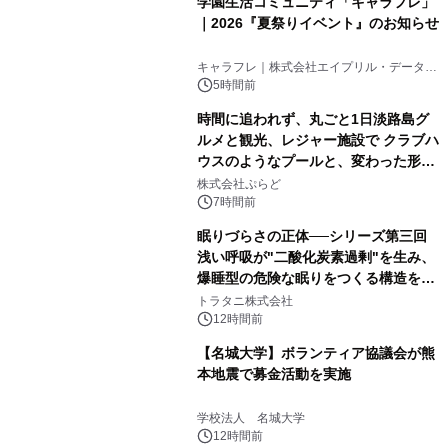
学園生活コミュニティ「キャラフレ」
｜2026『夏祭りイベント』のお知らせ
キャラフレ｜株式会社エイプリル・データ・
デザインズ
5時間前
時間に追われず、丸ごと1日淡路島グ
ルメと観光、レジャー施設で クラブハ
ウスのようなプールと、変わった形の
サウナも 「THE BOXY AWAJI」のお
株式会社ぷらど
得な素泊まり連泊プランで
7時間前
眠りづらさの正体──シリーズ第三回
浅い呼吸が"二酸化炭素過剰"を生み、
爆睡型の危険な眠りをつくる構造を解
説
トラタニ株式会社
12時間前
【名城大学】ボランティア協議会が熊
本地震で募金活動を実施
学校法人 名城大学
12時間前