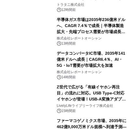
説
トラタニ株式会社
12時間前
半導体ガス市場は2035年236億米ドル
へ、CAGR 7.4％で成長｜半導体製造
拡大・先端プロセス需要が市場成長を
加速
株式会社レポートオーシャン
13時間前
データコンバータIC市場、2035年141
億米ドルへ成長｜CAGR6.4％、AI・
5G・IoT需要が市場拡大を加速
株式会社レポートオーシャン
14時間前
Z世代で広がる「有線イヤホン再注
目」の流れに対応。USB Type-C対応
イヤホンが登場！USB-A変換アダプタ
ー付きでスマホからパソコンまで幅広
LivelyLifeライブリーライフ株式会社
く活用可能
15時間前
ファーマコゲノミクス市場、2035年に
462億9,000万米ドル規模へ到達予測―