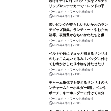
焼けキティのインパクト大なマルチク
リップやステッカーでトレンドの平成
レトロ感ばっちりです。
パーフェクト・ワールド株式会社
2026年4月3日 23:05
淡いピンクが春らしいちいかわのラン
チグッズ特集。ランチトートやお弁当
箱等、表情豊かなちいかわたちと優し
いピンク色に心和む
パーフェクト・ワールド株式会社
2026年4月3日 22:05
ベルトや紐にギュッと掴まるサンリオ
のちょこんぬいぐるみ！バッグに付け
てお出かけしたり小物を持たせたりと
自由に楽しめる！
パーフェクト・ワールド株式会社
2026年4月3日 21:05
チャーム単体でも使えるサンリオのペ
ンチャームキーホルダー5種。ペンや
ポーチ、キーホルダーに付けて自分だ
けのアレンジしよう
パーフェクト・ワールド株式会社
2026年4月3日 20:05