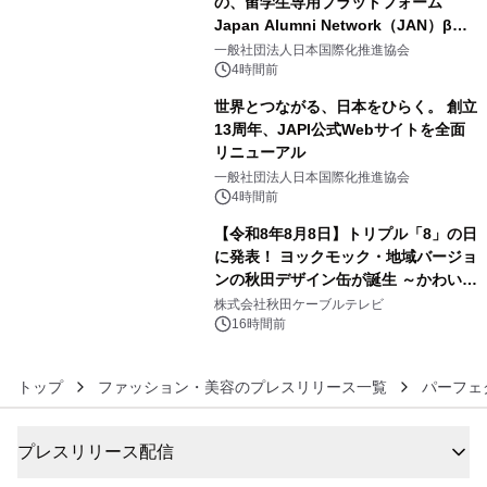
の、留学生専用プラットフォーム
Japan Alumni Network（JAN）β版
4
をリリース
一般社団法人日本国際化推進協会
4時間前
世界とつながる、日本をひらく。 創立
13周年、JAPI公式Webサイトを全面
リニューアル
5
一般社団法人日本国際化推進協会
4時間前
【令和8年8月8日】トリプル「8」の日
に発表！ ヨックモック・地域バージョ
ンの秋田デザイン缶が誕生 ～かわいい
6
秋田犬の子犬と秋田の四季と名所を巡
株式会社秋田ケーブルテレビ
るパッケージ～ 9月1日(火)秋田県内で
16時間前
販売開始
トップ
ファッション・美容のプレスリリース一覧
パーフェ
プレスリリース配信