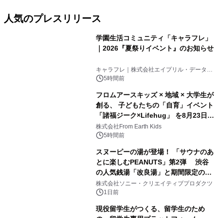
人気のプレスリリース
学園生活コミュニティ「キャラフレ」
｜2026『夏祭りイベント』のお知らせ
1
キャラフレ｜株式会社エイプリル・データ・
デザインズ
5時間前
フロムアースキッズ × 地域 × 大学生が
創る、 子どもたちの「自育」イベント
「諸福ジーク×Lifehug」 を8月23日
2
(日)開催
株式会社From Earth Kids
5時間前
スヌーピーの湯が登場！ 「サウナのあ
とに楽しむPEANUTS」第2弾 渋谷
の人気銭湯「改良湯」と期間限定のコ
3
ラボレーション サウナイキタイコラ
株式会社ソニー・クリエイティブプロダクツ
ボグッズも発売決定！
1日前
現役留学生がつくる、留学生のため