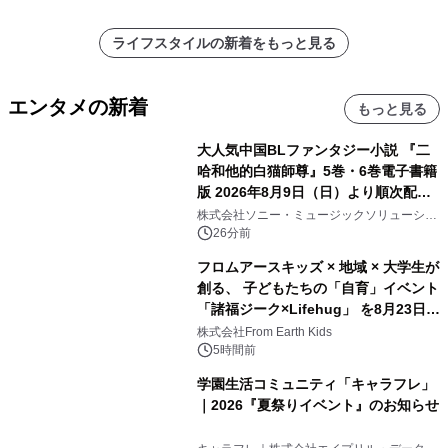
ライフスタイルの新着をもっと見る
エンタメの新着
もっと見る
大人気中国BLファンタジー小説 『二
哈和他的白猫師尊』5巻・6巻電子書籍
版 2026年8月9日（日）より順次配信
開始
株式会社ソニー・ミュージックソリューショ
ンズ
26分前
フロムアースキッズ × 地域 × 大学生が
創る、 子どもたちの「自育」イベント
「諸福ジーク×Lifehug」 を8月23日
(日)開催
株式会社From Earth Kids
5時間前
学園生活コミュニティ「キャラフレ」
｜2026『夏祭りイベント』のお知らせ