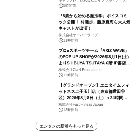
キャラフレ｜株式会社エイプリル・データ・
デザインズ
5時間前
『8歳から始める魔法学』ボイスコミ
ック公開！ 村瀬歩、藤原夏海ら大人気
キャストが出演！
株式会社オーバーラップ
11時間前
プロeスポーツチーム『AXIZ WAVE』
のPOP UP SHOPが2026年8月1日(土)
よりSHIBUYA TSUTAYA 6階 IP書店で
開催決定！！
株式会社ClaN Entertainment
12時間前
【グランドオープン】エニタイムフィ
ットネス二子玉川店（東京都世田谷
区）2026年8月8日（土）＜24時間年
中無休のフィットネスジム＞
株式会社Fast Fitness Japan
13時間前
エンタメの新着をもっと見る