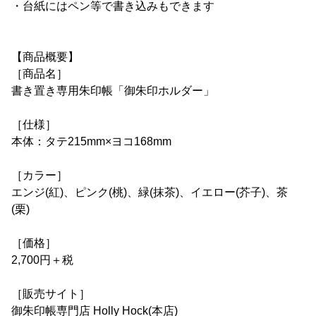
・台紙にはペン等で書き込みもできます
【商品概要】
［商品名］
書き置き専用朱印帳「御朱印ホルダー」
［仕様］
本体：タテ215mm×ヨコ168mm
［カラー］
エンジ(紅)、ピンク(桃)、緑(抹茶)、イエロー(芥子)、茶
(栗)
［価格］
2,700円＋税
［販売サイト］
御朱印帳専門店 Holly Hock(本店)