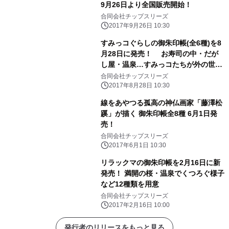
9月26日より全国販売開始！
合同会社チップスリーズ
2017年9月26日 10:30
すみっコぐらしの御朱印帳(全6種)を8
月28日に発売！ お寿司の中・だが
し屋・温泉…すみっコたちが外の世界
で旅気分
合同会社チップスリーズ
2017年8月28日 10:30
線をあやつる孤高の神仏画家「藤澤松
蹊」が描く 御朱印帳全8種 6月1日発
売！
合同会社チップスリーズ
2017年6月1日 10:30
リラックマの御朱印帳を2月16日に新
発売！ 満開の桜・温泉でくつろぐ様子
など12種類を用意
合同会社チップスリーズ
2017年2月16日 10:00
発行者のリリースをもっと見る