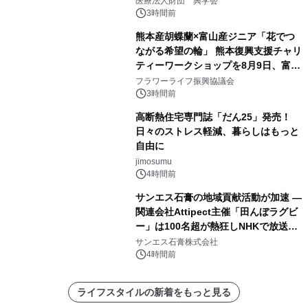
医療法人財団 興学会
3時間前
熊本産胡蝶蘭×富山産ジニア「花でつ
ながる希望の輪」 熊本復興支援チャリ
ティーワークショップを8月9日、富
山・射水で開催
フラワーライフ振興協議会
3時間前
高断熱住宅専門誌「だん25」発売！
日々のストレス軽減、暮らしはもっと
自由に
jimosumu
4時間前
サンエス石膏の地域貢献活動が加速 ―
関連会社Attipect主催「田んぼラグビ
ー」は100名超が熱狂しNHKで放送さ
れました。
サンエス石膏株式会社
4時間前
ライフスタイルの新着をもっと見る