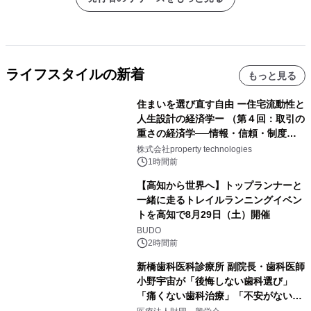
ライフスタイルの新着
もっと見る
住まいを選び直す自由 ー住宅流動性と
人生設計の経済学ー （第４回：取引の
重さの経済学──情報・信頼・制度を
PropTechはどう組み替えるか）｜
株式会社property technologies
PropTech-Lab
1時間前
【高知から世界へ】トップランナーと
一緒に走るトレイルランニングイベン
トを高知で8月29日（土）開催
BUDO
2時間前
新橋歯科医科診療所 副院長・歯科医師
小野宇宙が「後悔しない歯科選び」
「痛くない歯科治療」「不安がない治
療計画」をテーマに専門監修