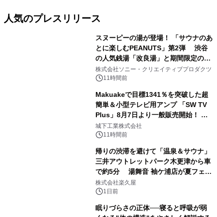
人気のプレスリリース
スヌーピーの湯が登場！ 「サウナのあ
とに楽しむPEANUTS」第2弾 渋谷
の人気銭湯「改良湯」と期間限定のコ
1
ラボレーション サウナイキタイコラ
株式会社ソニー・クリエイティブプロダクツ
ボグッズも発売決定！
11時間前
Makuakeで目標1341％を突破した超
簡単＆小型テレビ用アンプ 「SW TV
Plus」8月7日より一般販売開始！ ケ
2
ーブル1本つなぐだけ、テレビの音が
城下工業株式会社
ぐっと豊かに
11時間前
帰りの渋滞を避けて「温泉＆サウナ」
三井アウトレットパーク木更津から車
で約5分 湯舞音 袖ケ浦店が夏フェア
3
メニューを提供
株式会社楽久屋
1日前
眠りづらさの正体──寝ると呼吸が弱