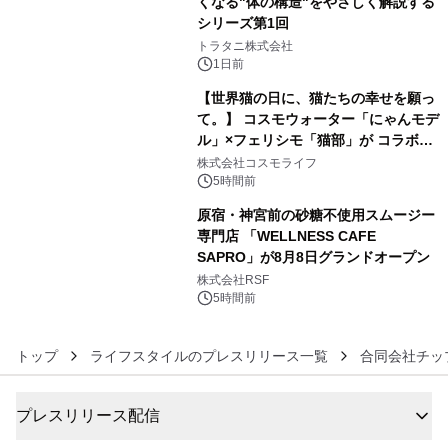
くなる"体の構造"をやさしく解説する
シリーズ第1回
4
トラタニ株式会社
1日前
【世界猫の日に、猫たちの幸せを願っ
て。】 コスモウォーター「にゃんモデ
ル」×フェリシモ「猫部」が コラボキ
5
ャンペーンを実施
株式会社コスモライフ
5時間前
原宿・神宮前の砂糖不使用スムージー
専門店 「WELLNESS CAFE
SAPRO」が8月8日グランドオープン
6
株式会社RSF
5時間前
トップ
ライフスタイルのプレスリリース一覧
合同会社チッ
プレスリリース配信