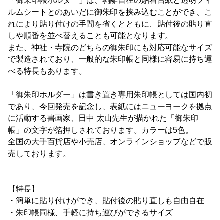
「御朱印帳ホルダー」は、剥離自在の貼着台紙と透明フィ
ルムシートとのあいだに御朱印を挟み込むことができ、こ
れにより貼り付けの手間を省くとともに、貼付後の貼り直
しや順番を並べ替えることも可能となります。
また、神社・寺院のどちらの御朱印にも対応可能なサイズ
で製造されており、一般的な朱印帳と同様に容易に持ち運
べる特長もあります。
「御朱印ホルダー」は書き置き専用朱印帳としては国内初
であり、今回発売を記念し、表紙にはニューヨークを拠点
に活動する書画家、田中 太山先生が描かれた「御朱印
帳」の文字が箔押しされております。カラーは5色。
全国の大手百貨店や小売店、オンラインショップなどで販
売しております。
【特長】
・簡単に貼り付けができ、貼付後の貼り直しも自由自在
・朱印帳同様、手軽に持ち運びができるサイズ