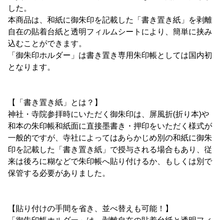
した。
本商品は、和紙に御朱印を記載した「書き置き紙」を剥離
自在の貼着台紙と透明フィルムシートにより、簡単に挟み
込むことができます。
「御朱印ホルダー」は書き置き専用朱印帳としては国内初
となります。
【「書き置き紙」とは？】
神社・寺院参拝時にいただく御朱印は、屏風折(折り本)や
和本の朱印帳和紙面に直接墨書き・押印をいただく様式が
一般的ですが、寺社によってはあらかじめ別の和紙に御朱
印を記載した「書き置き紙」で授与される場合もあり、従
来は後ろに糊などで朱印帳へ貼り付けるか、もしくは別で
保管する必要がありました。
【貼り付けの手間を省き、並べ替えも可能！】