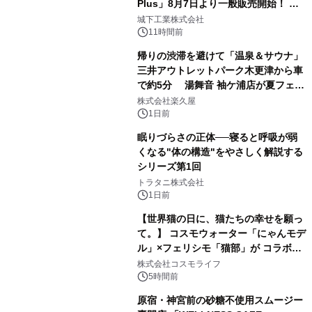
Plus」8月7日より一般販売開始！ ケ
2
ーブル1本つなぐだけ、テレビの音が
城下工業株式会社
ぐっと豊かに
11時間前
帰りの渋滞を避けて「温泉＆サウナ」
三井アウトレットパーク木更津から車
で約5分 湯舞音 袖ケ浦店が夏フェア
3
メニューを提供
株式会社楽久屋
1日前
眠りづらさの正体──寝ると呼吸が弱
くなる"体の構造"をやさしく解説する
シリーズ第1回
4
トラタニ株式会社
1日前
【世界猫の日に、猫たちの幸せを願っ
て。】 コスモウォーター「にゃんモデ
ル」×フェリシモ「猫部」が コラボキ
5
ャンペーンを実施
株式会社コスモライフ
5時間前
原宿・神宮前の砂糖不使用スムージー