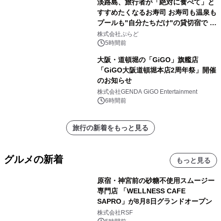
淡路島、旅行者が「絶対に食べて」と
すすめたくなるお寿司 お寿司も温泉も
プールも"自分たちだけ"の貸切宿で 1
日1組限定「岩屋温泉 絵島別庭 海と
株式会社ぷらど
森」の握り寿司プラン
5時間前
大阪・道頓堀の「GiGO」旗艦店
「GiGO大阪道頓堀本店2周年祭」開催
のお知らせ
株式会社GENDA GiGO Entertainment
6時間前
旅行の新着をもっと見る
グルメの新着
もっと見る
原宿・神宮前の砂糖不使用スムージー
専門店 「WELLNESS CAFE
SAPRO」が8月8日グランドオープン
株式会社RSF