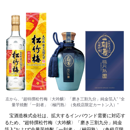
左から、“超特撰松竹梅〈大吟醸〉「磨き三割九分」純金箔入” “全
量芋焼酎「一刻者」〈極円熟〉（免税店限定カートン入）”
宝酒造株式会社は、拡大するインバウンド需要に対応す
るため、“超特撰松竹梅〈大吟醸〉「磨き三割九分」純金
箔入”および“全量芋焼酎「一刻者」〈極円熟〉（免税店限