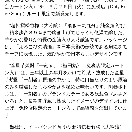
定カートン入）”を、９月２６日（火）に免税店（Duty Fr
ee Shop）ルート限定で新発売します。
“超特撰松竹梅〈大吟醸〉「磨き三割九分」純金箔入”は
、精米歩合３９％まで磨き上げてじっくり低温で醸した、
華やかな香りが特長の金箔入り大吟醸酒です。パッケージ
は、「よろこびの清酒」を日本美術の伝統である扇絵をモ
チーフに表現した、煌びやかで日本らしいデザインです。
“全量芋焼酎「一刻者」〈極円熟〉（免税店限定カート
ン入）”は、三年以上の年月をかけて貯蔵・熟成した全量
芋焼酎「一刻者」原酒の中から、特に口当たりのよい原酒
のみを厳選したまろやかさを極めた味わいです。陶器ボト
ルは、「一刻者」のブランドカラーである浅葱色（あさぎ
いろ）と、長期間貯蔵し熟成したイメージのデザインに仕
上げ、免税店限定のカートン入りで高級感を演出していま
す。
当社は、インバウンド向けの“超特撰松竹梅〈大吟醸〉