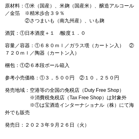
原材料：①米（国産）、米麹（国産米）、醸造アルコール
／金箔 ※精米歩合３９％
②さつまいも（南九州産）、いも麹
酒質：①日本酒度＋１ /酸度１．０
容量／容器：①６８０ｍｌ／ガラス壜（カートン入） ②
７２０ｍｌ／陶器（カートン入）
梱包：①②６本段ボール箱入
参考小売価格：①３，５００円 ②１０，２５０円
発売地域：空港等の全国の免税店（Duty Free Shop）
※消費税免税店（Tax Free Shop）は対象外
※①は宝酒造インターナショナル（株）にて海
外でも販売
発売日：２０２３年９月２６日（火）