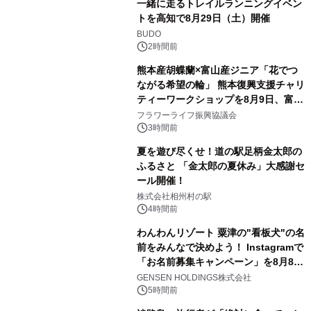
一緒に走るトレイルランニングイベン
トを高知で8月29日（土）開催
BUDO
2時間前
熊本産胡蝶蘭×富山産ジニア「花でつ
ながる希望の輪」 熊本復興支援チャリ
ティーワークショップを8月9日、富
山・射水で開催
フラワーライフ振興協議会
3時間前
夏を遊び尽くせ！道の駅足柄金太郎の
ふるさと 「金太郎の夏休み」大感謝セ
ール開催！
株式会社相州村の駅
4時間前
わんわんリゾート 粟津の"看板犬"の名
前をみんなで決めよう！ Instagramで
「お名前募集キャンペーン」を8月8日
(土)より開催
GENSEN HOLDINGS株式会社
5時間前