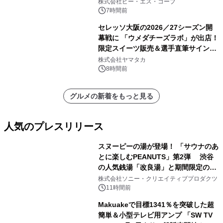
株式会社ピー・エス・コープ
7時間前
セレッソ大阪の2026／27シーズン開
幕戦に 「ウメダチーズラボ」が出店！
限定スイーツ販売＆選手直筆サイング
ッズが当たる抽選会を 8月8日に開催
株式会社ヤマタカ
8時間前
グルメの新着をもっと見る
人気のプレスリリース
スヌーピーの湯が登場！ 「サウナのあ
とに楽しむPEANUTS」第2弾 渋谷
の人気銭湯「改良湯」と期間限定のコ
1
ラボレーション サウナイキタイコラ
株式会社ソニー・クリエイティブプロダクツ
ボグッズも発売決定！
11時間前
Makuakeで目標1341％を突破した超
簡単＆小型テレビ用アンプ 「SW TV