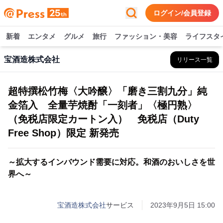
ログイン/会員登録
新着
エンタメ
グルメ
旅行
ファッション・美容
ライフスタ
宝酒造株式会社
リリース一覧
超特撰松竹梅〈大吟醸〉「磨き三割九分」純
金箔入 全量芋焼酎「一刻者」〈極円熟〉
（免税店限定カートン入） 免税店（Duty
Free Shop）限定 新発売
～拡大するインバウンド需要に対応。和酒のおいしさを世
界へ～
宝酒造株式会社
サービス
2023年9月5日 15:00