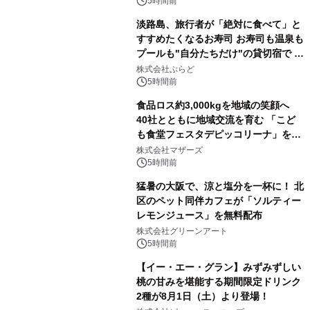
5時間前
淡路島、旅行者が「絶対に食べて」と
すすめたくなるお寿司 お寿司も温泉も
プールも"自分たちだけ"の貸切宿で 1
日1組限定「岩屋温泉 絵島別庭 海と
株式会社ぷらど
森」の握り寿司プラン
5時間前
食品ロス約3,000kgを地域の笑顔へ
40社とともに地域交流を育む 「こど
も食堂フェスタデピッコリーナ」を9
月5日(土)開催
株式会社マザーズ
5時間前
猛暑の大阪で、涼と塩分を一杯に！ 北
区のペット同伴カフェが「ソルティー
レモンジュース」を無料配布
株式会社グリーンアート
5時間前
【イー・エー・グラン】みずみずしい
桃の甘みを堪能する期間限定ドリンク
2種が8月1日（土）より登場！