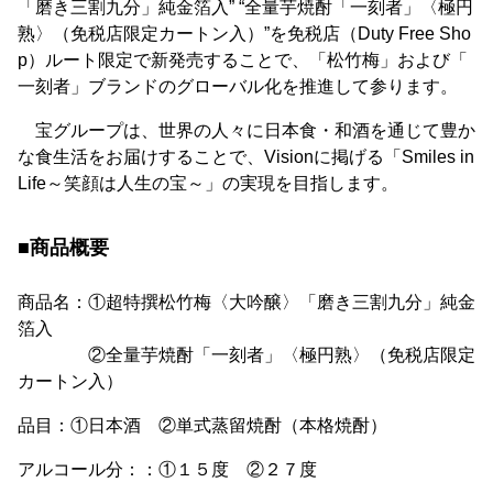
「磨き三割九分」純金箔入” “全量芋焼酎「一刻者」〈極円
熟〉（免税店限定カートン入）”を免税店（Duty Free Sho
p）ルート限定で新発売することで、「松竹梅」および「
一刻者」ブランドのグローバル化を推進して参ります。
宝グループは、世界の人々に日本食・和酒を通じて豊か
な食生活をお届けすることで、Visionに掲げる「Smiles in
Life～笑顔は人生の宝～」の実現を目指します。
■商品概要
商品名：①超特撰松竹梅〈大吟醸〉「磨き三割九分」純金
箔入
②全量芋焼酎「一刻者」〈極円熟〉（免税店限定
カートン入）
品目：①日本酒 ②単式蒸留焼酎（本格焼酎）
アルコール分：：①１５度 ②２７度