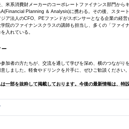
後、米系消費財メーカーのコーポレートファイナンス部門から
Financial Planning ＆ Analysis)に携わる。その後、ス
ジア法人のCFO、PEファンドがスポンサーとなる企業の経営企
大学院のファイナンスクラスの講師も担当し、多くの「ファイ
力を入れている。
ィー
つ参加者の方たちが、交流を通して学びを深め、横のつながり
用意しました。軽食やドリンクを片手に、ぜひご歓談ください
ムは一部を抜粋して掲載しております。今後の最新情報は、特
/