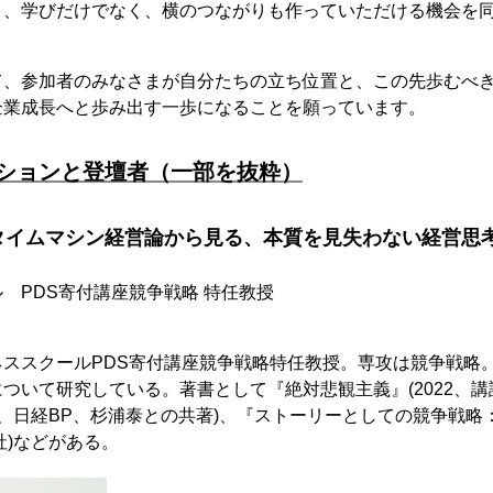
り、学びだけでなく、横のつながりも作っていただける機会を
て、参加者のみなさまが自分たちの立ち位置と、この先歩むべ
企業成長へと歩み出す一歩になることを願っています。
ッションと登壇者（一部を抜粋）
タイムマシン経営論から見る、本質を見失わない経営思
 PDS寄付講座競争戦略 特任教授
ネススクールPDS寄付講座競争戦略特任教授。専攻は競争戦略
ついて研究している。著書として『絶対悲観主義』(2022、講
20、日経BP、杉浦泰との共著)、『ストーリーとしての競争戦略
社)などがある。