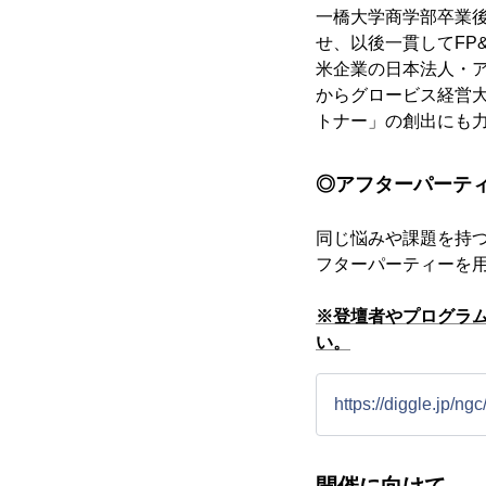
一橋大学商学部卒業
せ、以後一貫してFP&A(
米企業の日本法人・ア
からグロービス経営
トナー」の創出にも
◎アフターパーテ
同じ悩みや課題を持
フターパーティーを
※登壇者やプログラ
い。
https://diggle.jp/ngc