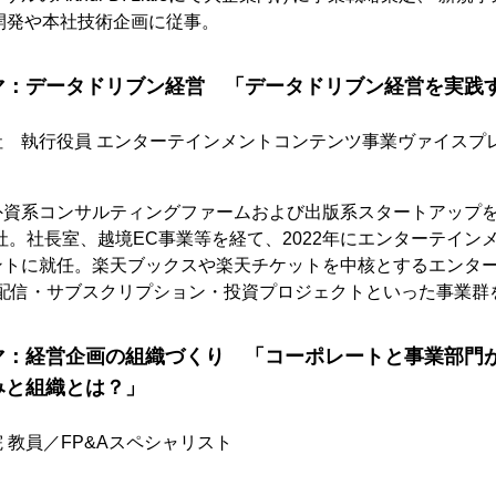
開発や本社技術企画に従事。
マ：データドリブン経営 「データドリブン経営を実践
社 執行役員 エンターテインメントコンテンツ事業ヴァイスプ
資系コンサルティングファームおよび出版系スタートアップを経
社。社長室、越境EC事業等を経て、2022年にエンターテイン
ントに就任。楽天ブックスや楽天チケットを中核とするエンタ
・配信・サブスクリプション・投資プロジェクトといった事業群
マ：経営企画の組織づくり 「コーポレートと事業部門
みと組織とは？」
 教員／FP&Aスペシャリスト