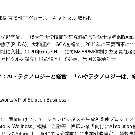
長​ 兼 SHIFTグロース・キャピタル 取締役
学部卒業。一橋大学大学院商学研究科経営学修士課程(MBA)
修了(PLDA)。大和証券、GCAを経て、2011年に三菱商事
に入社。2020年からSHIFTにてM&A/PMI体制を整え責任者
・キャピタルを設立し取締役として参画。米国公認会計士。
：AI・テクノロジーと経営 「AIやテクノロジーは、
rks VP of Solution Business
etworksにて、産業向けソリューションビジネスや生成AI関連プロジ
are ＆ Wellness、機械、金融等、幅広い業界向けにAI solut
ルのArthur D. Littleにて大企業向けに事業戦略策定、 新