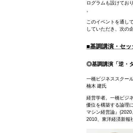
ログラムも設けてお
。
このイベントを通し
していただき、次の
■基調講演・セ
◎基調講演「逆・
一橋ビジネススクール
楠木 建氏
経営学者。一橋ビジ
優位を構築する論理に
マシン経営論』(20
2010、東洋経済新報