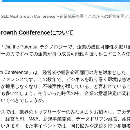
GGLE Next Growth Conference〜企業成長を導くこれからの経営企画
Growth Conferenceについて
「Dig the Potential テクノロジーで、企業の成長可能性
ジーの力ですべての企業が持つ成長可能性を掘り起こすことを
 Growth Conference」は、経営者や経営企画部門の方を対象と
ンファレンスです。この数年で、ビジネスを取り巻く環境は急
前が通用しなくなり、不確実性が増している」と言われている
方も多いでしょう。そういった時代の中、企業の意思決定に関
ていくべきでしょうか。
ンスでは、業界のトップリーダーのみなさまをお招きし、アカ
、経営とAI、M&A、新規事業開発、データドリブン経営、組
ていきます。また本イベントでは、同じ悩みや課題を持つ参加