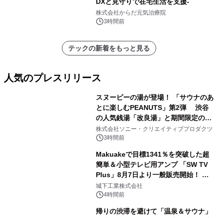
DXと見守りで在宅生活を支援-
株式会社からだ元気治療院
3時間前
テックの新着をもっと見る
人気のプレスリリース
スヌーピーの湯が登場！ 「サウナのあ
とに楽しむPEANUTS」第2弾 渋谷
の人気銭湯「改良湯」と期間限定のコ
1
ラボレーション サウナイキタイコラ
株式会社ソニー・クリエイティブプロダクツ
ボグッズも発売決定！
3時間前
Makuakeで目標1341％を突破した超
簡単＆小型テレビ用アンプ 「SW TV
Plus」8月7日より一般販売開始！ ケ
2
ーブル1本つなぐだけ、テレビの音が
城下工業株式会社
ぐっと豊かに
4時間前
帰りの渋滞を避けて「温泉＆サウナ」