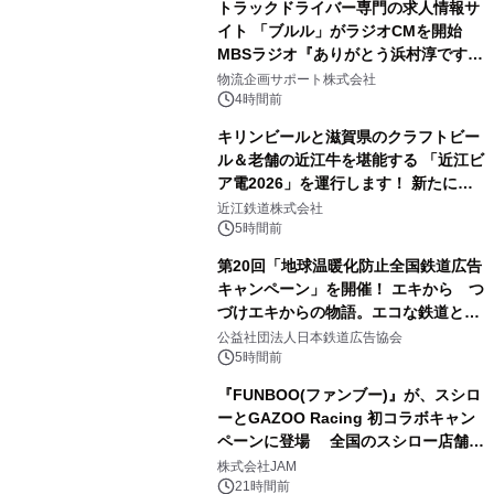
トラックドライバー専門の求人情報サ
イト 「ブルル」がラジオCMを開始
MBSラジオ『ありがとう浜村淳です』
にて8月1日(土)より
物流企画サポート株式会社
4時間前
キリンビールと滋賀県のクラフトビー
ル＆老舗の近江牛を堪能する 「近江ビ
ア電2026」を運行します！ 新たに
「長濱浪漫ビール」が参加！キリン一
近江鉄道株式会社
番搾り飲み放題が復活！
5時間前
第20回「地球温暖化防止全国鉄道広告
キャンペーン」を開催！ エキから つ
づけエキからの物語。エコな鉄道とと
もに。
公益社団法人日本鉄道広告協会
5時間前
『FUNBOO(ファンブー)』が、スシロ
ーとGAZOO Racing 初コラボキャン
ペーンに登場 全国のスシロー店舗で
GR 4車種の FUNBOO(ミニカー)付き
株式会社JAM
メニューが展開されます
21時間前