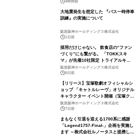
4時間前
大地震発生を想定した 『バス一時停車
訓練』の実施について
阪急阪神ホールディングス株式会社
1日前
採用だけじゃない。 飲食店の“ファン
づくり”にも繋がる。 「TOKKスキ
マ」が先着10社限定 トライアルキャ
ンペーンを開始
阪急阪神ホールディングス株式会社
6日前
【リリース】宝塚歌劇オフィシャルシ
ョップ 「キャトルレーヴ」オリジナル
キャラクター イベント開催（宝塚クリ
エイティブアーツ）
阪急阪神ホールディングス株式会社
7日前
まもなく引退を迎える1700系に感謝
「Legend1757-Final-」企画を実施し
ます ～株式会社ルノータスと提携し