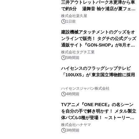
三井アウトレットパーク木更津から車
で約5分 湯舞音 袖ケ浦店が夏フェア
3
メニューを提供
株式会社楽久屋
1日前
建設機械アタッチメントのグッズをオ
ンラインで販売！ タグチの公式グッズ
通販サイト『GON-SHOP』が8月オー
4
プン
株式会社タグチ工業
5時間前
ハイセンスのフラッグシップテレビ
「100UXS」が 東京国立博物館に採用
5
ハイセンスジャパン株式会社
4時間前
TVアニメ『ONE PIECE』の名シーン
を自分の手で解き明かす！ メタル製立
体パズル3種が登場！ ～ストーリーと
6
ギミックが融合した 大人の体験型パズ
株式会社ハナヤマ
ルが8月7日(金)12時より先行予約受付
3時間前
開始～