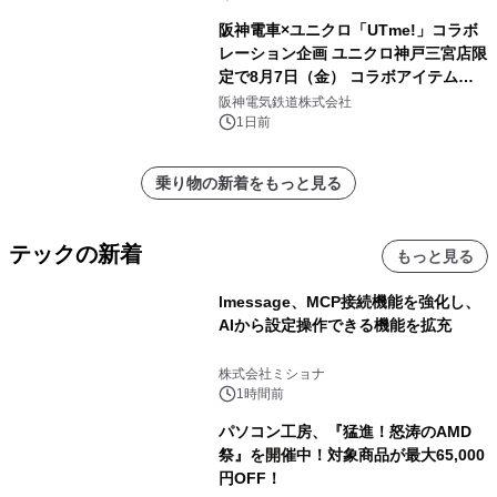
阪神電車×ユニクロ「UTme!」コラボ
レーション企画 ユニクロ神戸三宮店限
定で8月7日（金） コラボアイテムが
発売決定！
阪神電気鉄道株式会社
1日前
乗り物の新着をもっと見る
テックの新着
もっと見る
lmessage、MCP接続機能を強化し、
AIから設定操作できる機能を拡充
株式会社ミショナ
1時間前
パソコン工房、『猛進！怒涛のAMD
祭』を開催中！対象商品が最大65,000
円OFF！