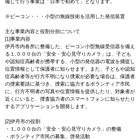
備して行う事業は「日本で初めて」となります。
※ビーコン・・・小型の無線技術を活用した発信装置
主な事業内容と役割分担について
[1]事業内容
伊丹市内各所に整備した、ビーコン小型無線受信器を備え
る１,０００台の「安全・安心見守りカメラ」は、子ども
や認知症高齢者が携帯する、小型の発信器の電波を捕捉し
位置情報として保護者に知らせます。また、子どもや認知
症高齢者等が行方不明になり捜索が必要な場合は、保護者
の捜索要請に基づき、捜索に協力するボランティア市民
に、行方不明者の写真や位置情報を提供したり、対象者が
近くにいると、捜査協力者のスマートフォンに知らせたり
するアプリケーションを開発します。
[2]伊丹市の役割
・１,０００台の「安全・安心見守りカメラ」の整備
・ボランティア市民の募集、啓発活動