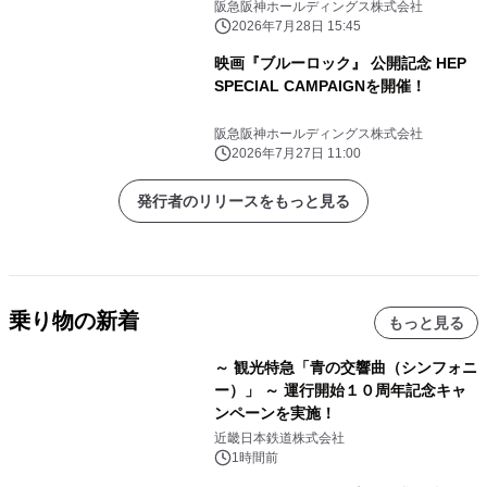
「Legend1757記念腕時計」を発売し
阪急阪神ホールディングス株式会社
ます～
2026年7月28日 15:45
映画『ブルーロック』 公開記念 HEP
SPECIAL CAMPAIGNを開催！
阪急阪神ホールディングス株式会社
2026年7月27日 11:00
発行者のリリースをもっと見る
乗り物の新着
もっと見る
～ 観光特急「青の交響曲（シンフォニ
ー）」 ～ 運行開始１０周年記念キャ
ンペーンを実施！
近畿日本鉄道株式会社
1時間前