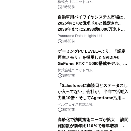
株式会社ユニットコム
2時間前
自動車用バイワイヤシステム市場は、
2025年に782億米ドルと推定され、
2036年までに2,693億6,000万米ドル
に達すると予測されており、予測期間
Panorama Data Insights Ltd.
（2026年～2036年）
2時間前
ゲーミングPC LEVEL∞より、「認定
再生メモリ」を採用したNVIDIA®
GeForce RTX™ 5080搭載モデル、
NVIDIA® GeForce RTX™ 5070 Ti搭
株式会社ユニットコム
載モデルを販売開始
3時間前
「Salesforceに商談日とステータスし
か入ってない」会社が、 半年で活動入
力量10倍・そしてAgentforce活用へ
── 敷島住宅×bellSalesAI事例公開
ベルフェイス株式会社
3時間前
高齢化で訪問施術ニーズが拡大 訪問
施術数が前年比110％で毎年増加 -