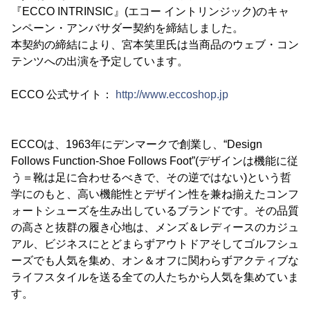
『ECCO INTRINSIC』(エコー イントリンジック)のキャ
ンペーン・アンバサダー契約を締結しました。
本契約の締結により、宮本笑里氏は当商品のウェブ・コン
テンツへの出演を予定しています。
ECCO 公式サイト：
http://www.eccoshop.jp
ECCOは、1963年にデンマークで創業し、“Design
Follows Function-Shoe Follows Foot”(デザインは機能に従
う＝靴は足に合わせるべきで、その逆ではない)という哲
学にのもと、高い機能性とデザイン性を兼ね揃えたコンフ
ォートシューズを生み出しているブランドです。その品質
の高さと抜群の履き心地は、メンズ＆レディースのカジュ
アル、ビジネスにとどまらずアウトドアそしてゴルフシュ
ーズでも人気を集め、オン＆オフに関わらずアクティブな
ライフスタイルを送る全ての人たちから人気を集めていま
す。