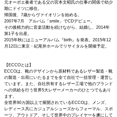
元オーボエ奏者である父の宮本文昭氏の仕事の関係で幼少
期にドイツに移住。
帰国後、7歳からヴァイオリンを始める。
2007年7月 アルバム「smile」でCDデビュー。
その後精力的に音楽活動を続けながら、結婚し、2014年
第1子を出産。
2015年秋にはニューアルバム『birth』を発表。2015年12
月12日に東京・紀尾井ホールでリサイタルを開催予定。
【ECCOとは】
ECCOは、靴のデザインから原材料であるレザー製造・靴
の製造・出荷にいたるまでを全て自社で一括管理・運営し
ています。また、自社所有するレザー工場で他のブランド
への供給を行う世界5大レザーメーカーのひとつでもあり
ます。
全世界90カ国以上で展開されているECCOは、メンズ、
レディース共にカジュアルシューズからフォーマル、スポ
ーツ、アウトドア、そして世界中のプレイヤーを虜にして