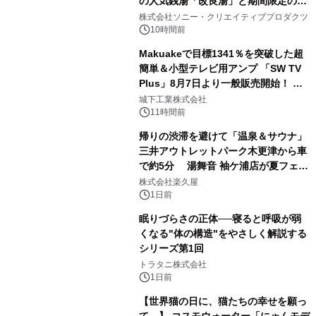
の人気銭湯「改良湯」と期間限定のコ
1
ラボレーション サウナイキタイコラ
株式会社ソニー・クリエイティブプロダクツ
ボグッズも発売決定！
10時間前
Makuakeで目標1341％を突破した超
簡単＆小型テレビ用アンプ 「SW TV
Plus」8月7日より一般販売開始！ ケ
2
ーブル1本つなぐだけ、テレビの音が
城下工業株式会社
ぐっと豊かに
11時間前
帰りの渋滞を避けて「温泉＆サウナ」
三井アウトレットパーク木更津から車
で約5分 湯舞音 袖ケ浦店が夏フェア
3
メニューを提供
株式会社楽久屋
1日前
眠りづらさの正体──寝ると呼吸が弱
くなる"体の構造"をやさしく解説する
シリーズ第1回
4
トラタニ株式会社
1日前
【世界猫の日に、猫たちの幸せを願っ
て。】 コスモウォーター「にゃんモデ