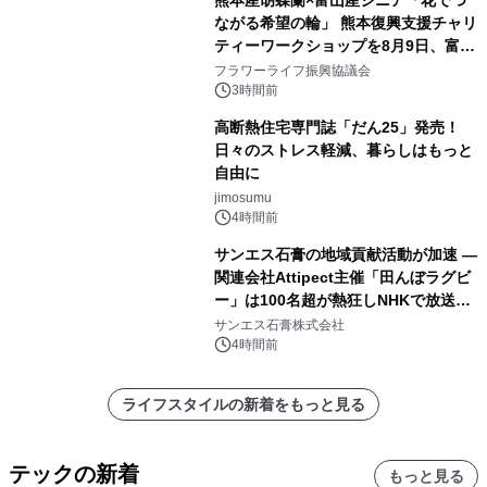
ながる希望の輪」 熊本復興支援チャリ
ティーワークショップを8月9日、富
山・射水で開催
フラワーライフ振興協議会
3時間前
高断熱住宅専門誌「だん25」発売！
日々のストレス軽減、暮らしはもっと
自由に
jimosumu
4時間前
サンエス石膏の地域貢献活動が加速 ―
関連会社Attipect主催「田んぼラグビ
ー」は100名超が熱狂しNHKで放送さ
れました。
サンエス石膏株式会社
4時間前
ライフスタイルの新着をもっと見る
テックの新着
もっと見る