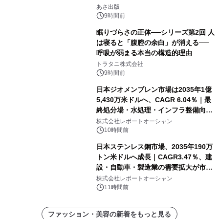
「多店舗展開」の教科書』2026年8月
あさ出版
24日（月）発売
9時間前
眠りづらさの正体──シリーズ第2回 人
は寝ると「腹腔の余白」が消える──
呼吸が弱まる本当の構造的理由
トラタニ株式会社
9時間前
日本ジオメンブレン市場は2035年1億
5,430万米ドルへ、CAGR 6.04％｜最
終処分場・水処理・インフラ整備向け
需要拡大
株式会社レポートオーシャン
10時間前
日本ステンレス鋼市場、2035年190万
トン米ドルへ成長｜CAGR3.47％、建
設・自動車・製造業の需要拡大が市場
を牽引
株式会社レポートオーシャン
11時間前
ファッション・美容の新着をもっと見る