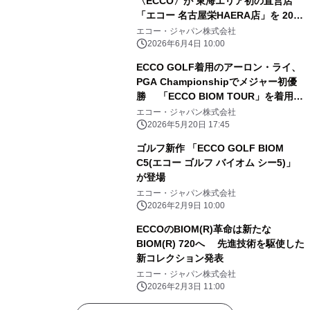
〈ECCO〉が 東海エリア初の直営店
「エコー 名古屋栄HAERA店」を 2026
年6月11日、栄駅直結の新施設
エコー・ジャパン株式会社
「HAERA(ハエラ)」3階にオープン
2026年6月4日 10:00
ECCO GOLF着用のアーロン・ライ、
PGA Championshipでメジャー初優
勝 「ECCO BIOM TOUR」を着用
し、キャリア最大の勝利を達成
エコー・ジャパン株式会社
2026年5月20日 17:45
ゴルフ新作 「ECCO GOLF BIOM
C5(エコー ゴルフ バイオム シー5)」
が登場
エコー・ジャパン株式会社
2026年2月9日 10:00
ECCOのBIOM(R)革命は新たな
BIOM(R) 720へ 先進技術を駆使した
新コレクション発表
エコー・ジャパン株式会社
2026年2月3日 11:00