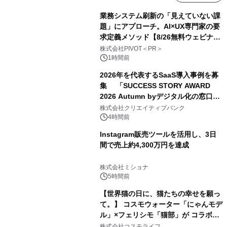
業務システム刷新の「見えていない課
題」にアプローチ。AI×UX専門家の要
求定義メソッド【8/26無料ウェビナ
ー】株式会社PIVOT
株式会社PIVOT＜PR＞
1時間前
2026年を代表するSaaS導入事例を募
集 「SUCCESS STORY AWARD
2026 Autumn byデジタル化の窓口」
開催
株式会社クリエイティブバンク
4時間前
Instagram販売ツールを活用し、3日
間で売上約4,300万円を達成
株式会社ミショナ
5時間前
【世界猫の日に、猫たちの幸せを願っ
て。】 コスモウォーター「にゃんモデ
ル」×フェリシモ「猫部」が コラボキ
ャンペーンを実施
株式会社コスモライフ