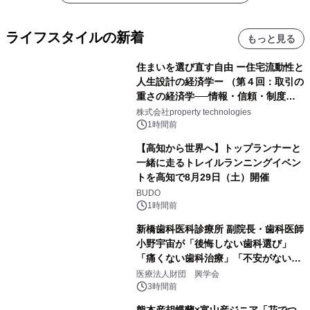
ライフスタイルの新着
もっと見る
住まいを選び直す自由 ー住宅流動性と
人生設計の経済学ー （第４回：取引の
重さの経済学──情報・信頼・制度を
PropTechはどう組み替えるか）｜
株式会社property technologies
PropTech-Lab
1時間前
【高知から世界へ】トップランナーと
一緒に走るトレイルランニングイベン
トを高知で8月29日（土）開催
BUDO
1時間前
新橋歯科医科診療所 副院長・歯科医師
小野宇宙が「後悔しない歯科選び」
「痛くない歯科治療」「不安がない治
療計画」をテーマに専門監修
医療法人財団 興学会
3時間前
熊本産胡蝶蘭×富山産ジニア「花でつ