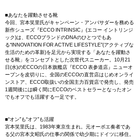
■あなたを躍動させる靴
今回、宮本笑里氏がキャンペーン・アンバサダーを務める
新作シューズ『ECCO INTRINSIC』(エコー イントリンジ
ック)は、ECCOブランドのDNAのひとつでもあ
る“INNOVATION FOR ACTIVE LIFESTYLE”(アクティブな
生活のための革新)を足元から実現する「あなたを躍動さ
せる靴」をコンセプトとした次世代スニーカー。10月21
日(水)のECCOの日本旗艦店『ECCO 表参道店』ニューオ
ープンを皮切りに、全国のECCOの直営店はじめオンライ
ンストア、ECCO取扱いの全国主力百貨店で発売し、発売
1週間後には瞬く間にECCOのベストセラーとなったオン
でもオフでも活躍する一足です。
■“オン”も“オフ”も活躍
宮本笑里氏は、1983年東京生まれ。元オーボエ奏者であ
る父の宮本文昭氏の仕事の関係で幼少期にドイツに移住。