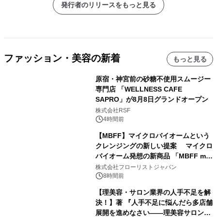
発行者のリリースをもっと見る
ファッション・美容の新着
もっと見る
原宿・神宮前の砂糖不使用スムージー
専門店 「WELLNESS CAFE
SAPRO」が8月8日グランドオープン
株式会社RSF
4時間前
【MBFF】マイクロバイオームという
クレンジングの新しい提案 マイクロ
バイオーム発想の新商品 「MBFF mb
クレンジングPRO」を2026年8月6日
株式会社フローリストジャパン
発売
8時間前
【理美容・サロン業界の人手不足を解
決！】著 『人手不足に悩んだら多店舗
展開を進めなさい――理美容サロン