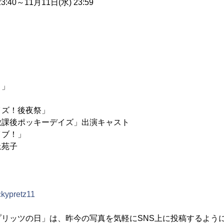
3:40～11月11日(水) 23:59
！」
」
イズ！後夜祭」
後ポッキーデイズ」出演キャスト
イブ！」
苑子
ockypretz11
プリッツの日」は、昨今の写真を気軽にSNS上に投稿するよう