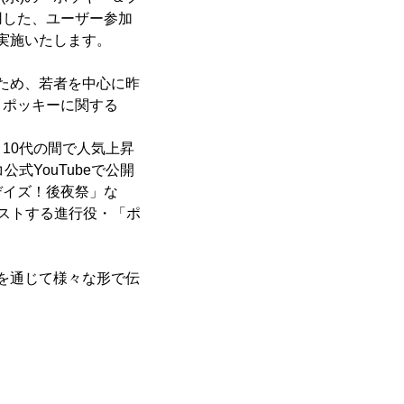
用した、ユーザー参加
で実施いたします。
くため、若者を中心に昨
、ポッキーに関する
10代の間で人気上昇
式YouTubeで公開
デイズ！後夜祭」な
ストする進行役・「ポ
体を通じて様々な形で伝