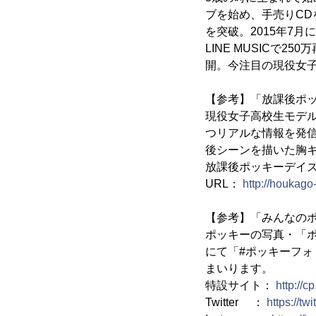
ブを始め、手売りCD
を突破。2015年7
LINE MUSICで
開。今注目の現役女
【参考】「放課後ポ
現役女子高校生モデ
つリアルな情報を発
後シーンを描いた胸
放課後ポッキーデイ
URL：
http://houkago
【参考】「みんなの
ポッキーの写真・「ポッ
にて「#ポッキーフ
まいります。
特設サイト：
http://c
Twitter ：
https://tw