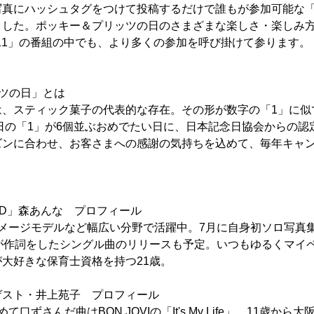
写真にハッシュタグをつけて投稿するだけで誰もが参加可能な
ました。ポッキー＆プリッツの日のさまざまな楽しさ・楽しみ
.11」の番組の中でも、より多くの参加を呼び掛けて参ります。
ツの日」とは
は、スティック菓子の代表的な存在。その形が数字の「1」に似
1月11日の「1」が6個並ぶおめでたい日に、日本記念日協会からの
ズンに合わせ、お客さまへの感謝の気持ちを込めて、毎年キャ
D」森あんな プロフィール
メージモデルなど幅広い分野で活躍中。7月に自身初ソロ写真集
らが作詞をしたシングル曲のリリースも予定。いつもゆるくマイ
大好きな保育士資格を持つ21歳。
ゲスト・井上苑子 プロフィール
口ずさんだ曲はBON JOVIの「It's My Life」。11歳か