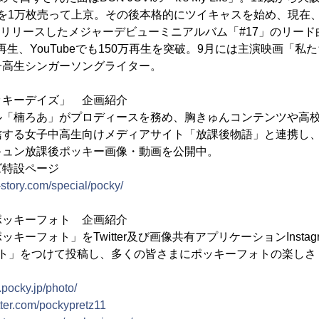
を1万枚売って上京。その後本格的にツイキャスを始め、現在、
月にリリースしたメジャーデビューミニアルバム「#17」のリー
250万再生、YouTubeでも150万再生を突破。9月には主演映画「
子高生シンガーソングライター。
ッキーデイズ」 企画紹介
ル「楠ろあ」がプロディースを務め、胸きゅんコンテンツや高
信する女子中高生向けメディアサイト「放課後物語」と連携し
キュン放課後ポッキー画像・動画を公開中。
ズ特設ページ
-story.com/special/pocky/
ポッキーフォト 企画紹介
キーフォト」をTwitter及び画像共有アプリケーションInstag
ォト」をつけて投稿し、多くの皆さまにポッキーフォトの楽しさ
p.pocky.jp/photo/
itter.com/pockypretz11