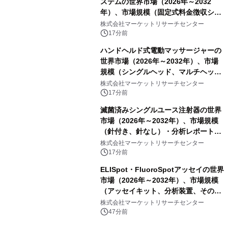
ステムの世界市場（2026年～2032
年）、市場規模（固定式料金徴収シス
テム、携帯型料金徴収システム）・分
株式会社マーケットリサーチセンター
析レポートを発表
17分前
ハンドヘルド式電動マッサージャーの
世界市場（2026年～2032年）、市場
規模（シングルヘッド、マルチヘッ
ド）・分析レポートを発表
株式会社マーケットリサーチセンター
17分前
滅菌済みシングルユース注射器の世界
市場（2026年～2032年）、市場規模
（針付き、針なし）・分析レポートを
発表
株式会社マーケットリサーチセンター
17分前
ELISpot・FluoroSpotアッセイの世界
市場（2026年～2032年）、市場規模
（アッセイキット、分析装置、その
他）・分析レポートを発表
株式会社マーケットリサーチセンター
47分前