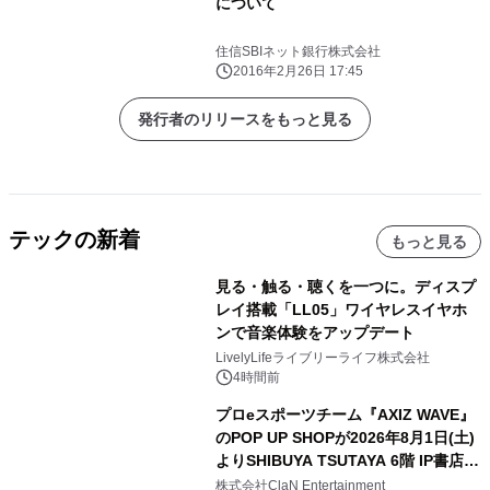
について
住信SBIネット銀行株式会社
2016年2月26日 17:45
発行者のリリースをもっと見る
テックの新着
もっと見る
見る・触る・聴くを一つに。ディスプ
レイ搭載「LL05」ワイヤレスイヤホ
ンで音楽体験をアップデート
LivelyLifeライブリーライフ株式会社
4時間前
プロeスポーツチーム『AXIZ WAVE』
のPOP UP SHOPが2026年8月1日(土)
よりSHIBUYA TSUTAYA 6階 IP書店で
開催決定！！
株式会社ClaN Entertainment