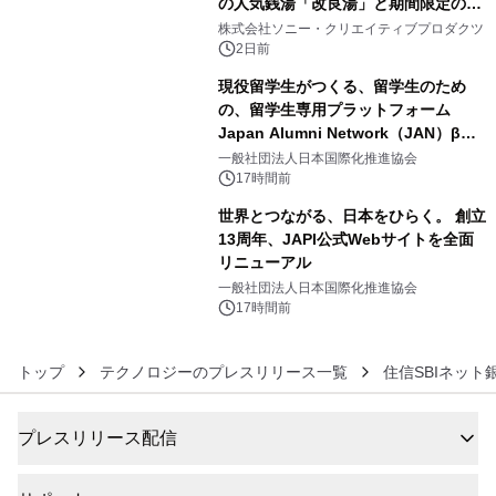
の人気銭湯「改良湯」と期間限定のコ
4
ラボレーション サウナイキタイコラ
株式会社ソニー・クリエイティブプロダクツ
ボグッズも発売決定！
2日前
現役留学生がつくる、留学生のため
の、留学生専用プラットフォーム
Japan Alumni Network（JAN）β版
5
をリリース
一般社団法人日本国際化推進協会
17時間前
世界とつながる、日本をひらく。 創立
13周年、JAPI公式Webサイトを全面
リニューアル
6
一般社団法人日本国際化推進協会
17時間前
トップ
テクノロジーのプレスリリース一覧
住信SBIネット
プレスリリース配信