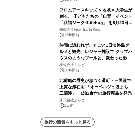
フロムアースキッズ × 地域 × 大学生が
創る、 子どもたちの「自育」イベント
「諸福ジーク×Lifehug」 を8月23日
(日)開催
株式会社From Earth Kids
18時間前
時間に追われず、丸ごと1日淡路島グ
ルメと観光、レジャー施設で クラブハ
ウスのようなプールと、変わった形の
サウナも 「THE BOXY AWAJI」のお
株式会社ぷらど
得な素泊まり連泊プランで
20時間前
北前船の歴史が息づく港町・三国湊で
上質な滞在を 「オーベルジュほまち
三國湊」 1泊2食付の旅行商品を発売
株式会社ぷらど
1日前
旅行の新着をもっと見る