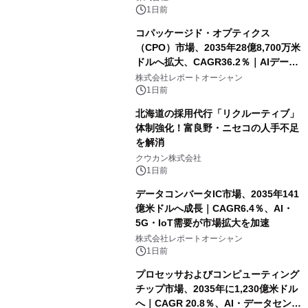
1日前
コパッケージド・オプティクス
（CPO）市場、2035年28億8,700万米
ドルへ拡大、CAGR36.2％｜AIデータ
センター・高速光通信需要が成長を加
株式会社レポートオーシャン
速
1日前
北海道の採用代行「リクルーティブ」
体制強化！富良野・ニセコの人手不足
を解消
クウカン株式会社
1日前
データコンバータIC市場、2035年141
億米ドルへ成長｜CAGR6.4％、AI・
5G・IoT需要が市場拡大を加速
株式会社レポートオーシャン
1日前
プロセッサおよびコンピューティング
チップ市場、2035年に1,230億米ドル
へ｜CAGR 20.8％、AI・データセンタ