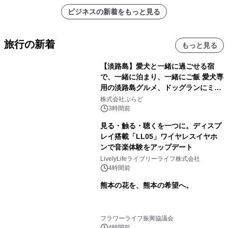
ビジネスの新着をもっと見る
旅行の新着
もっと見る
【淡路島】愛犬と一緒に過ごせる宿
で、一緒に泊まり、一緒にご飯 愛犬専
用の淡路島グルメ、ドッグランにミニ
プール グランピングとトレーラーハウ
株式会社ぷらど
スの2施設で
3時間前
見る・触る・聴くを一つに。ディスプ
レイ搭載「LL05」ワイヤレスイヤホ
ンで音楽体験をアップデート
LivelyLifeライブリーライフ株式会社
4時間前
熊本の花を、熊本の希望へ。
フラワーライフ振興協議会
4時間前