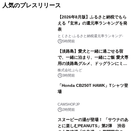
人気のプレスリリース
【2026年8月版】ふるさと納税でもら
える『玄米』の還元率ランキングを発
表
1
とくさと-ふるさと納税還元率ランキング-
5時間前
【淡路島】愛犬と一緒に過ごせる宿
で、一緒に泊まり、一緒にご飯 愛犬専
用の淡路島グルメ、ドッグランにミニ
2
プール グランピングとトレーラーハウ
株式会社ぷらど
スの2施設で
3時間前
「Honda CB250T HAWK」Tシャツ登
場
3
CAMSHOP.JP
2時間前
スヌーピーの湯が登場！ 「サウナのあ
とに楽しむPEANUTS」第2弾 渋谷