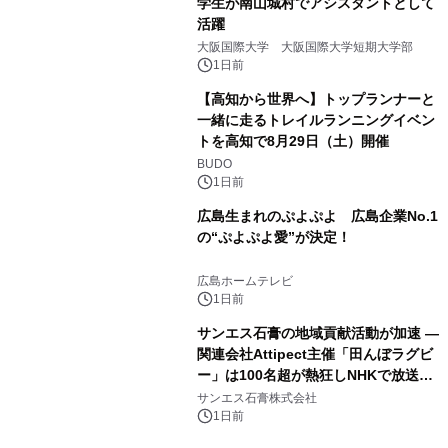
学生が南山城村でアシスタントとして
活躍
大阪国際大学 大阪国際大学短期大学部
1日前
【高知から世界へ】トップランナーと
一緒に走るトレイルランニングイベン
トを高知で8月29日（土）開催
BUDO
1日前
広島生まれのぷよぷよ 広島企業No.1
の“ぷよぷよ愛”が決定！
広島ホームテレビ
1日前
サンエス石膏の地域貢献活動が加速 ―
関連会社Attipect主催「田んぼラグビ
ー」は100名超が熱狂しNHKで放送さ
れました。
サンエス石膏株式会社
1日前