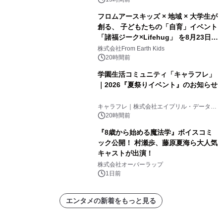
フロムアースキッズ × 地域 × 大学生が
創る、 子どもたちの「自育」イベント
「諸福ジーク×Lifehug」 を8月23日
(日)開催
株式会社From Earth Kids
20時間前
学園生活コミュニティ「キャラフレ」
｜2026『夏祭りイベント』のお知らせ
キャラフレ｜株式会社エイプリル・データ・
デザインズ
20時間前
『8歳から始める魔法学』ボイスコミ
ック公開！ 村瀬歩、藤原夏海ら大人気
キャストが出演！
株式会社オーバーラップ
1日前
エンタメの新着をもっと見る