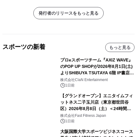
発行者のリリースをもっと見る
スポーツの新着
もっと見る
プロeスポーツチーム『AXIZ WAVE』
のPOP UP SHOPが2026年8月1日(土)
よりSHIBUYA TSUTAYA 6階 IP書店で
開催決定！！
株式会社ClaN Entertainment
1日前
【グランドオープン】エニタイムフィ
ットネス二子玉川店（東京都世田谷
区）2026年8月8日（土）＜24時間年
中無休のフィットネスジム＞
株式会社Fast Fitness Japan
1日前
大阪国際大学スポーツビジネスコース