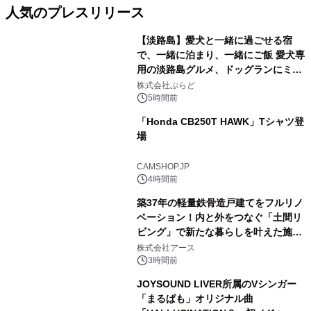
人気のプレスリリース
【淡路島】愛犬と一緒に過ごせる宿
で、一緒に泊まり、一緒にご飯 愛犬専
用の淡路島グルメ、ドッグランにミニ
1
プール グランピングとトレーラーハウ
株式会社ぷらど
スの2施設で
5時間前
「Honda CB250T HAWK」Tシャツ登
場
2
CAMSHOP.JP
4時間前
築37年の軽量鉄骨造戸建てをフルリノ
ベーション！内と外をつなぐ「土間リ
ビング」で新たな暮らしを叶えた施工
3
事例を株式会社アースが公開
株式会社アース
3時間前
JOYSOUND LIVER所属のVシンガー
「まるぱも」オリジナル曲