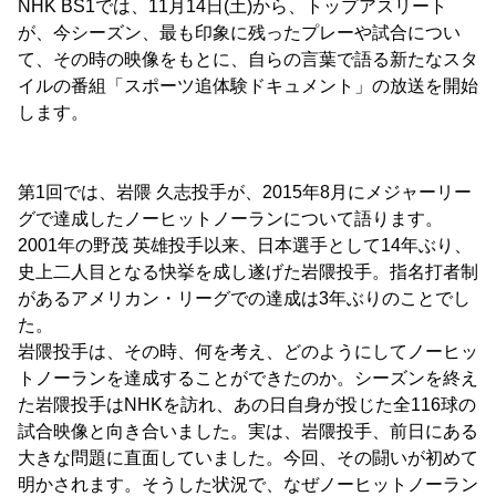
NHK BS1では、11月14日(土)から、トップアスリート
が、今シーズン、最も印象に残ったプレーや試合につい
て、その時の映像をもとに、自らの言葉で語る新たなスタ
イルの番組「スポーツ追体験ドキュメント」の放送を開始
します。
第1回では、岩隈 久志投手が、2015年8月にメジャーリー
グで達成したノーヒットノーランについて語ります。
2001年の野茂 英雄投手以来、日本選手として14年ぶり、
史上二人目となる快挙を成し遂げた岩隈投手。指名打者制
があるアメリカン・リーグでの達成は3年ぶりのことでし
た。
岩隈投手は、その時、何を考え、どのようにしてノーヒッ
トノーランを達成することができたのか。シーズンを終え
た岩隈投手はNHKを訪れ、あの日自身が投じた全116球の
試合映像と向き合いました。実は、岩隈投手、前日にある
大きな問題に直面していました。今回、その闘いが初めて
明かされます。そうした状況で、なぜノーヒットノーラン