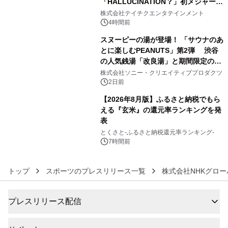
「HALLUCINATION？」初メジャー配
4
信リリース決定！
株式会社テイチクエンタテインメント
4時間前
スヌーピーの湯が登場！ 「サウナのあ
とに楽しむPEANUTS」第2弾 渋谷
の人気銭湯「改良湯」と期間限定のコ
5
ラボレーション サウナイキタイコラ
株式会社ソニー・クリエイティブプロダクツ
ボグッズも発売決定！
2日前
【2026年8月版】ふるさと納税でもら
える『玄米』の還元率ランキングを発
表
6
とくさと-ふるさと納税還元率ランキング-
7時間前
トップ
スポーツのプレスリリース一覧
株式会社NHKグロ
プレスリリース配信