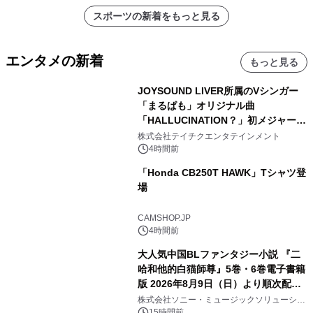
スポーツの新着をもっと見る
エンタメの新着
もっと見る
JOYSOUND LIVER所属のVシンガー
「まるぱも」オリジナル曲
「HALLUCINATION？」初メジャー配
信リリース決定！
株式会社テイチクエンタテインメント
4時間前
「Honda CB250T HAWK」Tシャツ登
場
CAMSHOP.JP
4時間前
大人気中国BLファンタジー小説 『二
哈和他的白猫師尊』5巻・6巻電子書籍
版 2026年8月9日（日）より順次配信
開始
株式会社ソニー・ミュージックソリューショ
ンズ
15時間前