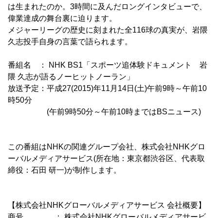
は生まれたのか。3時間に及んだロングインタビューで、
偉業達成の舞台裏に迫ります。
メジャーリーグの歴史に刻まれた全116球の真実が、岩隈
久志投手自身の言葉で語られます。
番組名 ： NHK BS1「スポーツ追体験ドキュメント 岩
隈 久志が語るノーヒットノーラン」
放送予定：平成27(2015)年11月14日(土)午前9時～午前10
時50分
(午前9時50分～午前10時まではBSニュース)
この番組はNHKの関連グループ会社、株式会社NHKグロ
ーバルメディアサービス(所在地：東京都渋谷区、代表取
締役：石田 研一)が制作します。
【株式会社NHKグローバルメディアサービス 会社概要】
商号 ： 株式会社NHKグローバルメディアサービ