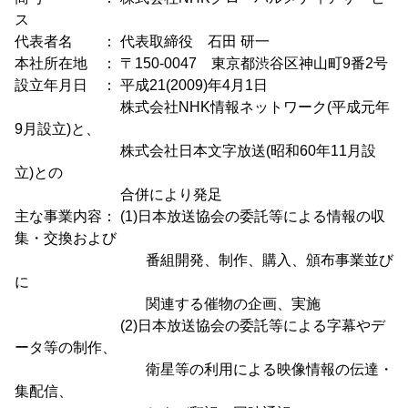
ス
代表者名 ： 代表取締役 石田 研一
本社所在地 ： 〒150-0047 東京都渋谷区神山町9番2号
設立年月日 ： 平成21(2009)年4月1日
株式会社NHK情報ネットワーク(平成元年
9月設立)と、
株式会社日本文字放送(昭和60年11月設
立)との
合併により発足
主な事業内容： (1)日本放送協会の委託等による情報の収
集・交換および
番組開発、制作、購入、頒布事業並び
に
関連する催物の企画、実施
(2)日本放送協会の委託等による字幕やデ
ータ等の制作、
衛星等の利用による映像情報の伝達・
集配信、