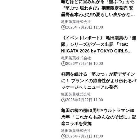
噛むほどに旨み広がる「堅ぶつ」から
『堅ぶつ 塩わさび』期間限定発売 安
曇野産本わさびの夏らしい爽やかな風
味が楽しめる
亀田製菓株式会社
2026年7月28日 11:00
《イベントレポート》 亀田製菓の「無
限」シリーズがブース出展 『TGC
NIIGATA 2026 by TOKYO GIRLS
COLLECTION』
亀田製菓株式会社
2026年7月24日 10:00
好調を続ける「堅ぶつ」が新デザイン
に！ ブランドの独自性がより伝わるパ
ッケージへリニューアル発売
亀田製菓株式会社
2026年7月22日 11:00
亀田の柿の種60周年×ウルトラマン60
周年 「これからもみんなのそばに」記
念コラボを実施
亀田製菓株式会社
2026年7月21日 11:00