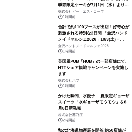
季節限定ケーキが7月1日（水）より順
次登場！
株式会社ピー・エス・コープ
1時間前
合計で約1100ブースが出店！好奇心が
刺激される特別な2日間 「金沢ハンド
メイドマルシェ2026」10/3(土)・
10/4(日)開催
金沢ハンドメイドマルシェ2026
1時間前
英国風PUB「HUB」の一部店舗にて、
HTTシェア観戦キャンペーンを実施し
ます
株式会社ハブ
1時間前
かけた瞬間、水餃子 夏限定ギョーザ
スイーツ「水ギョーザモウモウ」を8
月8日新発売
株式会社葵乃庄
2時間前
秋の北海道物産展を開催 約50店舗が