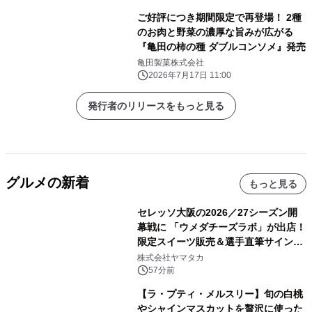
ご好評につき期間限定で再登場！ 2種
のお肉と野菜の濃厚な旨みが広がる
『亀田の柿の種 ダブルコンソメ』発売
亀田製菓株式会社
2026年7月17日 11:00
発行者のリリースをもっと見る
グルメの新着
もっと見る
セレッソ大阪の2026／27シーズン開
幕戦に 「ウメダチーズラボ」が出店！
限定スイーツ販売＆選手直筆サイング
ッズが当たる抽選会を 8月8日に開催
株式会社ヤマタカ
57分前
【ラ・プティ・メルスリー】旬の白桃
やシャインマスカットを贅沢に使った