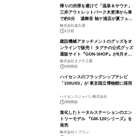
帰りの渋滞を避けて「温泉＆サウナ」
三井アウトレットパーク木更津から車
で約5分 湯舞音 袖ケ浦店が夏フェア
3
メニューを提供
株式会社楽久屋
1日前
建設機械アタッチメントのグッズをオ
ンラインで販売！ タグチの公式グッズ
通販サイト『GON-SHOP』が8月オー
4
プン
株式会社タグチ工業
5時間前
ハイセンスのフラッグシップテレビ
「100UXS」が 東京国立博物館に採用
5
ハイセンスジャパン株式会社
3時間前
進化したトータルステーションのエン
トリーモデル 『GM-120シリーズ』を
発売
6
株式会社トプコン