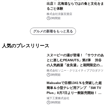
出店！ 北海道ならではの食と文化をま
るごと体験
株式会社京阪百貨店
2時間前
グルメの新着をもっと見る
人気のプレスリリース
スヌーピーの湯が登場！ 「サウナのあ
とに楽しむPEANUTS」第2弾 渋谷
の人気銭湯「改良湯」と期間限定のコ
1
ラボレーション サウナイキタイコラ
株式会社ソニー・クリエイティブプロダクツ
ボグッズも発売決定！
3時間前
Makuakeで目標1341％を突破した超
簡単＆小型テレビ用アンプ 「SW TV
Plus」8月7日より一般販売開始！ ケ
2
ーブル1本つなぐだけ、テレビの音が
城下工業株式会社
ぐっと豊かに
3時間前