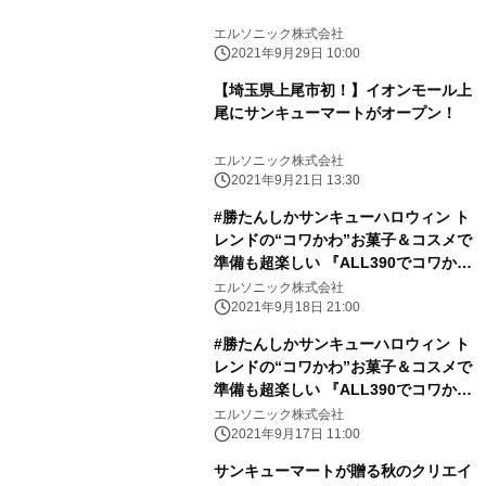
エルソニック株式会社
2021年9月29日 10:00
【埼玉県上尾市初！】イオンモール上
尾にサンキューマートがオープン！
エルソニック株式会社
2021年9月21日 13:30
#勝たんしかサンキューハロウィン ト
レンドの“コワかわ”お菓子＆コスメで
準備も超楽しい 『ALL390でコワかわ
ハロウィン』が9月24日(金) からスタ
エルソニック株式会社
ート！
2021年9月18日 21:00
#勝たんしかサンキューハロウィン ト
レンドの“コワかわ”お菓子＆コスメで
準備も超楽しい 『ALL390でコワかわ
ハロウィン』が9月24日(金) からスタ
エルソニック株式会社
ート！
2021年9月17日 11:00
サンキューマートが贈る秋のクリエイ