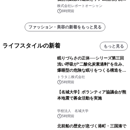
代ヘルスケア投資を加速
株式会社レポートオーシャン
8時間前
ファッション・美容の新着をもっと見る
ライフスタイルの新着
もっと見る
眠りづらさの正体──シリーズ第三回
浅い呼吸が"二酸化炭素過剰"を生み、
爆睡型の危険な眠りをつくる構造を解
説
トラタニ株式会社
5時間前
【名城大学】ボランティア協議会が熊
本地震で募金活動を実施
学校法人 名城大学
5時間前
北前船の歴史が息づく港町・三国湊で