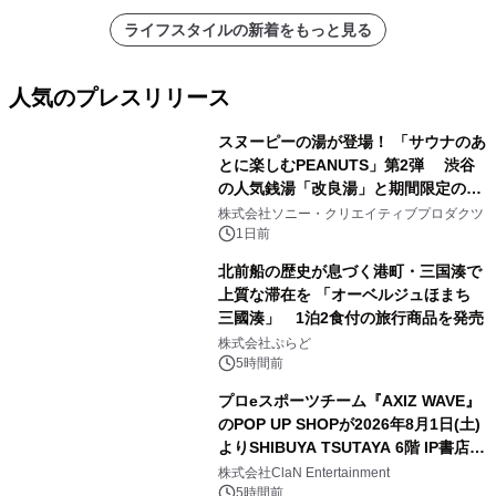
ライフスタイルの新着をもっと見る
人気のプレスリリース
スヌーピーの湯が登場！ 「サウナのあ
とに楽しむPEANUTS」第2弾 渋谷
の人気銭湯「改良湯」と期間限定のコ
1
ラボレーション サウナイキタイコラ
株式会社ソニー・クリエイティブプロダクツ
ボグッズも発売決定！
1日前
北前船の歴史が息づく港町・三国湊で
上質な滞在を 「オーベルジュほまち
三國湊」 1泊2食付の旅行商品を発売
2
株式会社ぷらど
5時間前
プロeスポーツチーム『AXIZ WAVE』
のPOP UP SHOPが2026年8月1日(土)
よりSHIBUYA TSUTAYA 6階 IP書店で
3
開催決定！！
株式会社ClaN Entertainment
5時間前