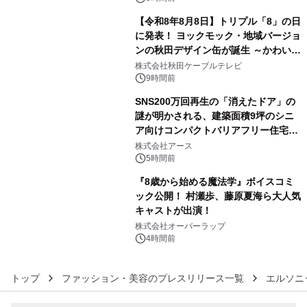
【令和8年8月8日】トリプル「8」の日
に発表！ ヨックモック・地域バージョ
ンの秋田デザイン缶が誕生 ～かわいい
4
秋田犬の子犬と秋田の四季と名所を巡
株式会社秋田ケーブルテレビ
るパッケージ～ 9月1日(火)秋田県内で
9時間前
販売開始
SNS200万回再生の「消えたドア」の
謎が明かされる、建築面積9坪のシニ
ア向けコンパクトバリアフリー住宅が
5
誕生
株式会社アース
5時間前
『8歳から始める魔法学』ボイスコミ
ック公開！ 村瀬歩、藤原夏海ら大人気
キャストが出演！
6
株式会社オーバーラップ
4時間前
トップ
ファッション・美容のプレスリリース一覧
エルソニ