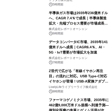
トラタニ株式会社
5時間前
半導体ガス市場は2035年236億米ドル
へ、CAGR 7.4％で成長｜半導体製造
拡大・先端プロセス需要が市場成長を
加速
株式会社レポートオーシャン
6時間前
データコンバータIC市場、2035年141
億米ドルへ成長｜CAGR6.4％、AI・
5G・IoT需要が市場拡大を加速
株式会社レポートオーシャン
7時間前
Z世代で広がる「有線イヤホン再注
目」の流れに対応。USB Type-C対応
イヤホンが登場！USB-A変換アダプタ
ー付きでスマホからパソコンまで幅広
LivelyLifeライブリーライフ株式会社
く活用可能
8時間前
ファーマコゲノミクス市場、2035年に
462億9,000万米ドル規模へ到達予測―
個別化医療の進展とゲノム活用が次世