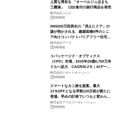
上質な滞在を 「オーベルジュほまち
三國湊」 1泊2食付の旅行商品を発売
株式会社ぷらど
5時間前
SNS200万回再生の「消えたドア」の
謎が明かされる、建築面積9坪のシニ
ア向けコンパクトバリアフリー住宅が
誕生
株式会社アース
5時間前
コパッケージド・オプティクス
（CPO）市場、2035年28億8,700万米
ドルへ拡大、CAGR36.2％｜AIデータ
センター・高速光通信需要が成長を加
株式会社レポートオーシャン
速
6時間前
スマートなカニ旅を提案。最大
13％OFFとなる早割120日前が新たに
登場。早めの計画でいつもと変わらぬ
大人の冬旅を。ー夕日ヶ浦温泉「佳松
株式会社アウルコーポレーション
苑 別邸ふうか」ー
6時間前