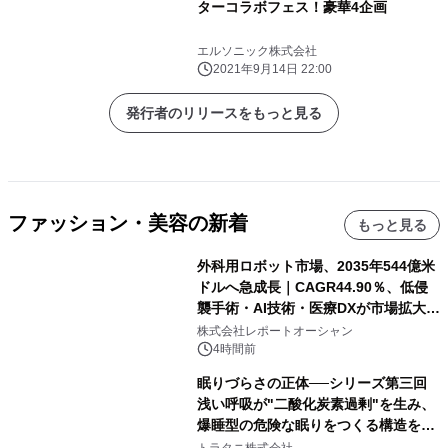
ターコラボフェス！豪華4企画
エルソニック株式会社
2021年9月14日 22:00
発行者のリリースをもっと見る
ファッション・美容の新着
もっと見る
外科用ロボット市場、2035年544億米
ドルへ急成長｜CAGR44.90％、低侵
襲手術・AI技術・医療DXが市場拡大を
牽引
株式会社レポートオーシャン
4時間前
眠りづらさの正体──シリーズ第三回
浅い呼吸が"二酸化炭素過剰"を生み、
爆睡型の危険な眠りをつくる構造を解
説