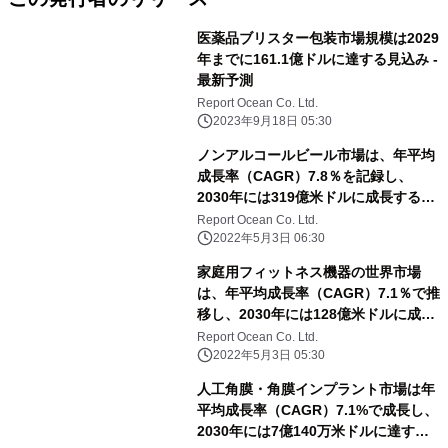
医薬品ブリスター包装市場規模は2029
年までに161.1億ドルに達する見込み -
最新予測
Report Ocean Co. Ltd.
2023年9月18日 05:30
ノンアルコールビール市場は、年平均
成長率（CAGR）7.8％を記録し、
2030年には319億米ドルに成長すると
予測される
Report Ocean Co. Ltd.
2022年5月3日 06:30
家庭用フィットネス機器の世界市場
は、年平均成長率（CAGR）7.1％で推
移し、2030年には128億米ドルに成長
すると予測
Report Ocean Co. Ltd.
2022年5月3日 05:30
人工角膜・角膜インプラント市場は年
平均成長率（CAGR）7.1%で成長し、
2030年には7億140万米ドルに達する