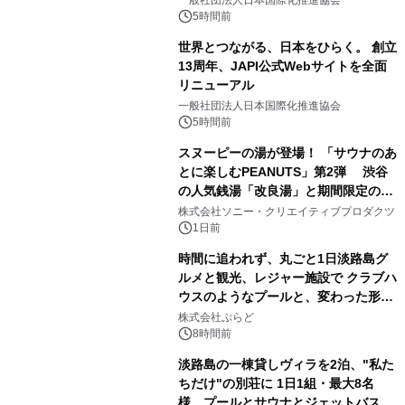
一般社団法人日本国際化推進協会
5時間前
世界とつながる、日本をひらく。 創立
13周年、JAPI公式Webサイトを全面
リニューアル
2
一般社団法人日本国際化推進協会
5時間前
スヌーピーの湯が登場！ 「サウナのあ
とに楽しむPEANUTS」第2弾 渋谷
の人気銭湯「改良湯」と期間限定のコ
3
ラボレーション サウナイキタイコラ
株式会社ソニー・クリエイティブプロダクツ
ボグッズも発売決定！
1日前
時間に追われず、丸ごと1日淡路島グ
ルメと観光、レジャー施設で クラブハ
ウスのようなプールと、変わった形の
4
サウナも 「THE BOXY AWAJI」のお
株式会社ぷらど
得な素泊まり連泊プランで
8時間前
淡路島の一棟貸しヴィラを2泊、"私た
ちだけ"の別荘に 1日1組・最大8名
様、プールとサウナとジェットバス付