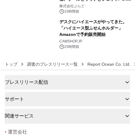
5
きで Villa Mon Temps AWAJIの連泊
株式会社ぷらど
素泊りプラン
15時間前
デスクにハイエースがやってきた。
「ハイエース型ふせんホルダー」
Amazonで予約販売開始
6
CAMSHOP.JP
15時間前
トップ
調査のプレスリリース一覧
Report Ocean Co. Ltd.
プレスリリース配信
サポート
関連サービス
•
運営会社