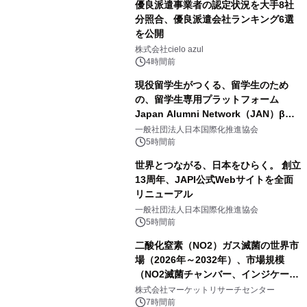
優良派遣事業者の認定状況を大手8社
分照合、優良派遣会社ランキング6選
を公開
株式会社cielo azul
4時間前
現役留学生がつくる、留学生のため
の、留学生専用プラットフォーム
Japan Alumni Network（JAN）β版
をリリース
一般社団法人日本国際化推進協会
5時間前
世界とつながる、日本をひらく。 創立
13周年、JAPI公式Webサイトを全面
リニューアル
一般社団法人日本国際化推進協会
5時間前
二酸化窒素（NO2）ガス滅菌の世界市
場（2026年～2032年）、市場規模
（NO2滅菌チャンバー、インジケータ
ーおよびモニタリングシステム、その
株式会社マーケットリサーチセンター
他）・分析レポートを発表
7時間前