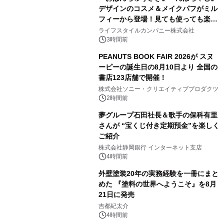
デザインのコスメ＆メイクパフがミル
フィーから登場！見ても使っても楽し
1
い、ポップでキュートなコレクショ
ライフスタイルカンパニー株式会社
ン。
3時間前
PEANUTS BOOK FAIR 2026が スヌ
ーピーの誕生日の8月10日より 全国の
書店123店舗で開催！
2
株式会社ソニー・クリエイティブプロダクツ
2時間前
夢グループ石田社長＆歌手の保科有里
さんが “宝くじ付き定期預金”を楽しく
ご紹介
3
株式会社静岡銀行 インターネット支店
4時間前
外壁塗装20年の実務経験を一冊にまと
めた 『塗料の世界へようこそ』を8月
21日に発売
4
吉都紀太介
4時間前