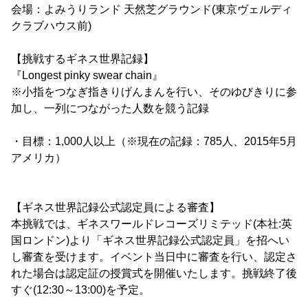
会場：よみうりランド 天然芝グラウンド(東京ヴェルディ
クラブハウス前)
【挑戦するギネス世界記録】
『Longest pinky swear chain』
※小指をつなぎ指きりげんまんを行い、そのゆびきりに参
加し、一列につながった人数を競う記録
・目標：1,000人以上（※現在の記録：785人、2015年5月
アメリカ）
【ギネス世界記録公式認定員による審査】
本挑戦では、ギネスワールドレコーズリミテッド(本社:英
国ロンドン)より「ギネス世界記録公式認定員」を招へい
し審査を受けます。イベント当日中に審査を行い、認定さ
れた場合は認定証の授賞式を開催いたします。挑戦終了後
すぐ(12:30～13:00)を予定。