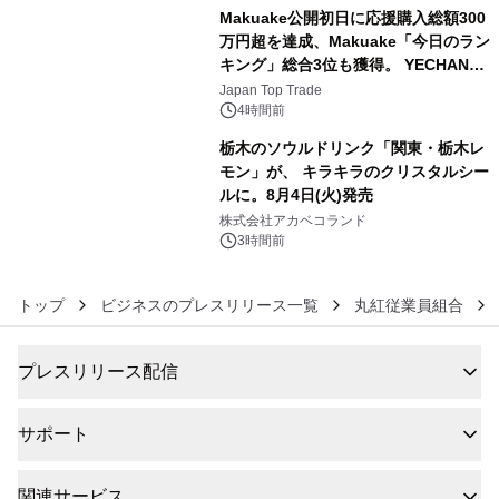
Makuake公開初日に応援購入総額300
万円超を達成、Makuake「今日のラン
キング」総合3位も獲得。 YECHAN音
5
浴シンギングボウル第2弾の大型サイ
Japan Top Trade
ズ（XL・2XL・3XL）を先行販売中
4時間前
栃木のソウルドリンク「関東・栃木レ
モン」が、 キラキラのクリスタルシー
ルに。8月4日(火)発売
6
株式会社アカベコランド
3時間前
トップ
ビジネスのプレスリリース一覧
丸紅従業員組合
プレスリリース配信
サポート
関連サービス