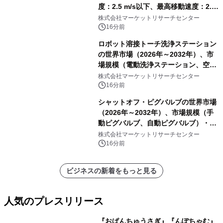
度：2.5 m/s以下、最高移動速度：2.5
m/s超）・分析レポートを発表
株式会社マーケットリサーチセンター
16分前
ロボット溶接トーチ洗浄ステーション
の世界市場（2026年～2032年）、市
場規模（電動洗浄ステーション、空圧
洗浄ステーション）・分析レポートを
株式会社マーケットリサーチセンター
発表
16分前
シャットオフ・ピグバルブの世界市場
（2026年～2032年）、市場規模（手
動ピグバルブ、自動ピグバルブ）・分
析レポートを発表
株式会社マーケットリサーチセンター
16分前
ビジネスの新着をもっと見る
人気のプレスリリース
『おぱんちゅうさぎ』『んぽちゃむ』