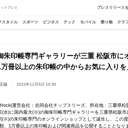
プレスリリース
アットプレス
フスタイル
スポーツ
ビジネス
テック
モバイル
乗り物
クラ
御朱印帳専門ギャラリーが三重 松阪市
類、1万冊以上の朱印帳の中からお気に入りを
店舗
2015年11月5日 10:30
ly Hock(運営会社：合同会社チップスリーズ、所在地：三重県
月4日(水)に国内最大(※)の御朱印帳専門ギャラリーを三重県松
内初(※)の朱印帳専門のオンラインショップとして誕生し、この
種類、1万冊以上の朱印帳および関連商品を公開することとなり