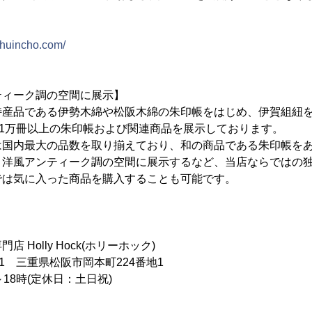
shuincho.com/
ティーク調の空間に展示】
特産品である伊勢木綿や松阪木綿の朱印帳をはじめ、伊賀組紐
、1万冊以上の朱印帳および関連商品を展示しております。
は国内最大の品数を取り揃えており、和の商品である朱印帳を
、洋風アンティーク調の空間に展示するなど、当店ならではの
では気に入った商品を購入することも可能です。
Holly Hock(ホリーホック)
31 三重県松阪市岡本町224番地1
18時(定休日：土日祝)