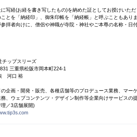
に写経(お経を書き写したもの)を納めた証としてお授けいた
のことを「納経印」、御朱印帳を「納経帳」と呼ぶこともあり
が参拝者向けに、僧侶や神職が寺院・神社やご本尊の名称・日
。
社チップスリーズ
831 三重県松阪市岡本町224-1
 河口 裕
ドの企画・開発・販売、各種店舗等のプロデュース業務、マー
務、ウェブコンテンツ・デザイン制作等企業向けサービスの提
理／3店舗展開)
www.tip3s.com