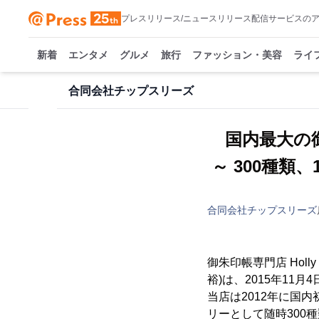
プレスリリース/ニュースリリース配信サービスの
新着
エンタメ
グルメ
旅行
ファッション・美容
ライ
合同会社チップスリーズ
国内最大の
～ 300種
合同会社チップスリーズ
御朱印帳専門店 Hol
裕)は、2015年11
当店は2012年に国
リーとして随時300