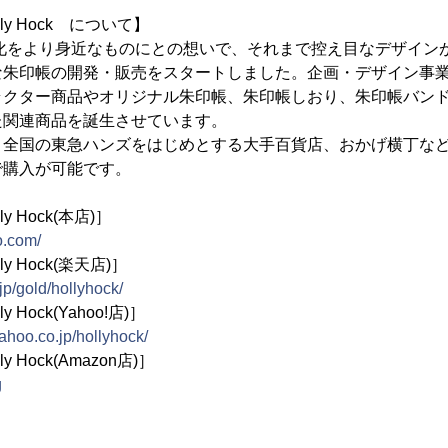
ly Hock について】
文化をより身近なものにとの想いで、それまで控え目なデザイン
な朱印帳の開発・販売をスタートしました。企画・デザイン事
ラクター商品やオリジナル朱印帳、朱印帳しおり、朱印帳バン
た関連商品を誕生させています。
、全国の東急ハンズをはじめとする大手百貨店、おかげ横丁な
で購入が可能です。
 Hock(本店)］
o.com/
y Hock(楽天店)］
jp/gold/hollyhock/
Hock(Yahoo!店)］
yahoo.co.jp/hollyhock/
 Hock(Amazon店)］
g