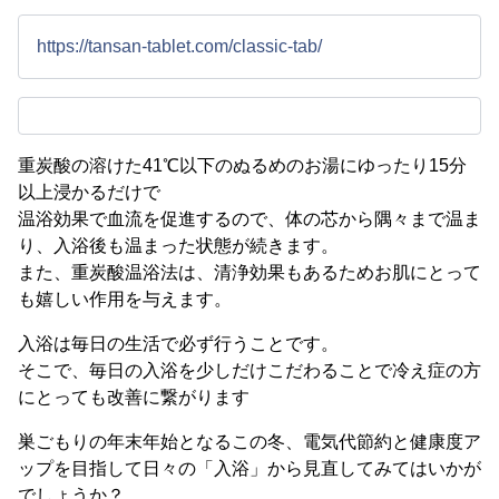
https://tansan-tablet.com/classic-tab/
重炭酸の溶けた41℃以下のぬるめのお湯にゆったり15分
以上浸かるだけで
温浴効果で血流を促進するので、体の芯から隅々まで温ま
り、入浴後も温まった状態が続きます。
また、重炭酸温浴法は、清浄効果もあるためお肌にとって
も嬉しい作用を与えます。
入浴は毎日の生活で必ず行うことです。
そこで、毎日の入浴を少しだけこだわることで冷え症の方
にとっても改善に繋がります
巣ごもりの年末年始となるこの冬、電気代節約と健康度ア
ップを目指して日々の「入浴」から見直してみてはいかが
でしょうか？