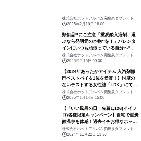
株式会社ホットアルバム炭酸泉タブレット
2025年2月10日 18:00
類似品*¹にご注意「重炭酸入浴剤、選
ぶなら発明元の本物*²を！」バレンタ
インにいつも頑張っている自分へ“本
物”のご褒美ギフト
株式会社ホットアルバム炭酸泉タブレット
2025年2月5日 09:30
【2024年あったかアイテム 入浴剤部
門ベストバイ＆1位を受賞！】忖度の
ないテストする女性誌「LDK」にて
『HOT TAB Natural ZEN』が見事受
株式会社ホットアルバム炭酸泉タブレット
賞
2025年1月14日 15:00
【「いい風呂の日」先着1,126(イイフ
ロ)名様限定キャンペーン】自宅で重炭
酸温泉を体感！過去イチお得なホット
タブ”特別定期便”をお届け！！
株式会社ホットアルバム炭酸泉タブレット
2024年11月22日 13:30