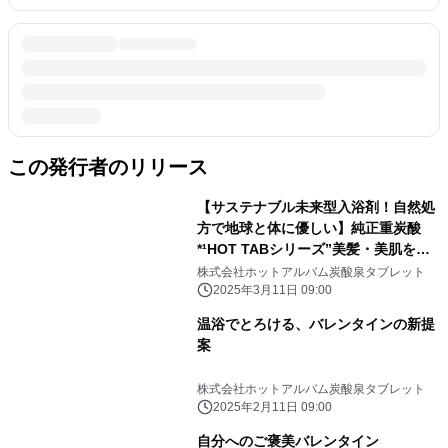
この発行者のリリース
【サステナブル未来型入浴剤！自然処
方で地球と体に優しい】純正重炭酸
*¹HOT TABシリーズ”美髪・美肌を育
むShower&Spa”『HOT TAB Natural
株式会社ホットアルバム炭酸泉タブレット
ZEN』90錠新発売
2025年3月11日 09:00
温浴でとろける、バレンタインの新提
案
株式会社ホットアルバム炭酸泉タブレット
2025年2月11日 09:00
自分へのご褒美バレンタイン