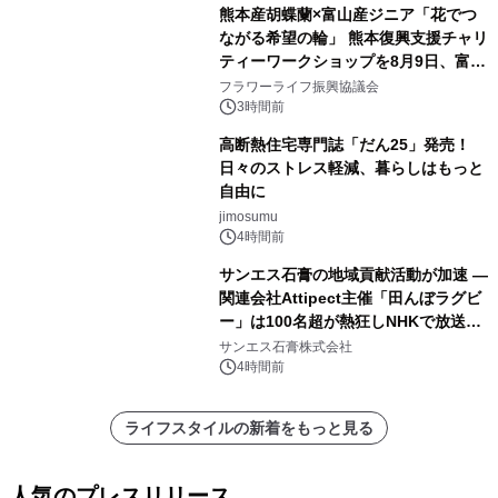
熊本産胡蝶蘭×富山産ジニア「花でつ
ながる希望の輪」 熊本復興支援チャリ
ティーワークショップを8月9日、富
山・射水で開催
フラワーライフ振興協議会
3時間前
高断熱住宅専門誌「だん25」発売！
日々のストレス軽減、暮らしはもっと
自由に
jimosumu
4時間前
サンエス石膏の地域貢献活動が加速 ―
関連会社Attipect主催「田んぼラグビ
ー」は100名超が熱狂しNHKで放送さ
れました。
サンエス石膏株式会社
4時間前
ライフスタイルの新着をもっと見る
人気のプレスリリース