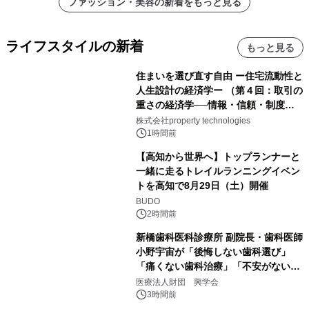
ファッション・美容の新着をもっと見る
ライフスタイルの新着
もっと見る
住まいを選び直す自由 ー住宅流動性と
人生設計の経済学ー （第４回：取引の
重さの経済学──情報・信頼・制度を
PropTechはどう組み替えるか）｜
株式会社property technologies
PropTech-Lab
1時間前
【高知から世界へ】トップランナーと
一緒に走るトレイルランニングイベン
トを高知で8月29日（土）開催
BUDO
2時間前
新橋歯科医科診療所 副院長・歯科医師
小野宇宙が「後悔しない歯科選び」
「痛くない歯科治療」「不安がない治
療計画」をテーマに専門監修
医療法人財団 興学会
3時間前