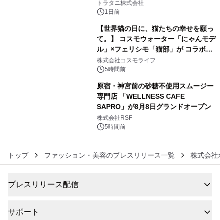
トラタニ株式会社
1日前
【世界猫の日に、猫たちの幸せを願っ
て。】 コスモウォーター「にゃんモデ
ル」×フェリシモ「猫部」が コラボキ
5
ャンペーンを実施
株式会社コスモライフ
5時間前
原宿・神宮前の砂糖不使用スムージー
専門店 「WELLNESS CAFE
SAPRO」が8月8日グランドオープン
6
株式会社RSF
5時間前
トップ
ファッション・美容のプレスリリース一覧
株式会社
プレスリリース配信
サポート