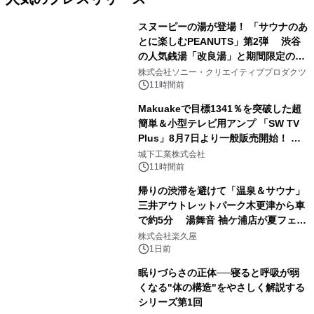
スヌーピーの湯が登場！ 「サウナのあ
とに楽しむPEANUTS」第2弾 渋谷
の人気銭湯「改良湯」と期間限定のコ
1
ラボレーション サウナイキタイコラ
株式会社ソニー・クリエイティブプロダクツ
ボグッズも発売決定！
11時間前
Makuakeで目標1341％を突破した超
簡単＆小型テレビ用アンプ 「SW TV
Plus」8月7日より一般販売開始！ ケ
2
ーブル1本つなぐだけ、テレビの音が
城下工業株式会社
ぐっと豊かに
11時間前
帰りの渋滞を避けて「温泉＆サウナ」
三井アウトレットパーク木更津から車
で約5分 湯舞音 袖ケ浦店が夏フェア
3
メニューを提供
株式会社楽久屋
1日前
眠りづらさの正体──寝ると呼吸が弱
くなる"体の構造"をやさしく解説する
シリーズ第1回
4