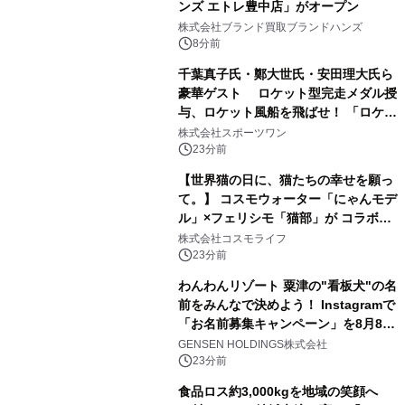
ンズ エトレ豊中店」がオープン
株式会社ブランド買取ブランドハンズ
8分前
千葉真子氏・鄭大世氏・安田理大氏ら
豪華ゲスト ロケット型完走メダル授
与、ロケット風船を飛ばせ！ 「ロケッ
トマラソン2026」開催
株式会社スポーツワン
23分前
【世界猫の日に、猫たちの幸せを願っ
て。】 コスモウォーター「にゃんモデ
ル」×フェリシモ「猫部」が コラボキ
ャンペーンを実施
株式会社コスモライフ
23分前
わんわんリゾート 粟津の"看板犬"の名
前をみんなで決めよう！ Instagramで
「お名前募集キャンペーン」を8月8日
(土)より開催
GENSEN HOLDINGS株式会社
23分前
食品ロス約3,000kgを地域の笑顔へ