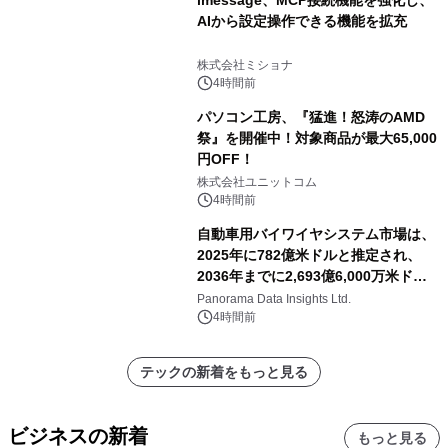
AIから設定操作できる機能を拡充
株式会社ミショナ
4時間前
パソコン工房、『猛進！怒涛のAMD
祭』を開催中！対象商品が最大65,000
円OFF！
株式会社ユニットコム
4時間前
自動車用バイワイヤシステム市場は、
2025年に782億米ドルと推定され、
2036年までに2,693億6,000万米ドル
に達すると予測されており、予測期間
Panorama Data Insights Ltd.
（2026年～2036年）
4時間前
テックの新着をもっと見る
ビジネスの新着
もっと見る