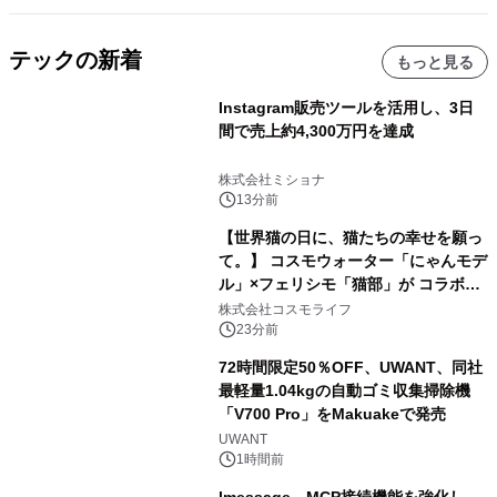
テックの新着
もっと見る
Instagram販売ツールを活用し、3日
間で売上約4,300万円を達成
株式会社ミショナ
13分前
【世界猫の日に、猫たちの幸せを願っ
て。】 コスモウォーター「にゃんモデ
ル」×フェリシモ「猫部」が コラボキ
ャンペーンを実施
株式会社コスモライフ
23分前
72時間限定50％OFF、UWANT、同社
最軽量1.04kgの自動ゴミ収集掃除機
「V700 Pro」をMakuakeで発売
UWANT
1時間前
lmessage、MCP接続機能を強化し、