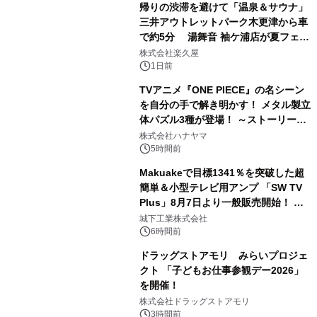
帰りの渋滞を避けて「温泉＆サウナ」
三井アウトレットパーク木更津から車
で約5分 湯舞音 袖ケ浦店が夏フェア
2
メニューを提供
株式会社楽久屋
1日前
TVアニメ『ONE PIECE』の名シーン
を自分の手で解き明かす！ メタル製立
体パズル3種が登場！ ～ストーリーと
3
ギミックが融合した 大人の体験型パズ
株式会社ハナヤマ
ルが8月7日(金)12時より先行予約受付
5時間前
開始～
Makuakeで目標1341％を突破した超
簡単＆小型テレビ用アンプ 「SW TV
Plus」8月7日より一般販売開始！ ケ
4
ーブル1本つなぐだけ、テレビの音が
城下工業株式会社
ぐっと豊かに
6時間前
ドラッグストアモリ みらいプロジェ
クト 「子どもお仕事参観デー2026」
を開催！
5
株式会社ドラッグストアモリ
3時間前