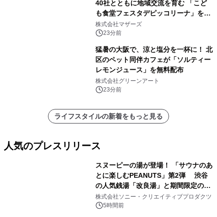
40社とともに地域交流を育む 「こど
も食堂フェスタデピッコリーナ」を9
月5日(土)開催
株式会社マザーズ
23分前
猛暑の大阪で、涼と塩分を一杯に！ 北
区のペット同伴カフェが「ソルティー
レモンジュース」を無料配布
株式会社グリーンアート
23分前
ライフスタイルの新着をもっと見る
人気のプレスリリース
スヌーピーの湯が登場！ 「サウナのあ
とに楽しむPEANUTS」第2弾 渋谷
の人気銭湯「改良湯」と期間限定のコ
1
ラボレーション サウナイキタイコラ
株式会社ソニー・クリエイティブプロダクツ
ボグッズも発売決定！
5時間前