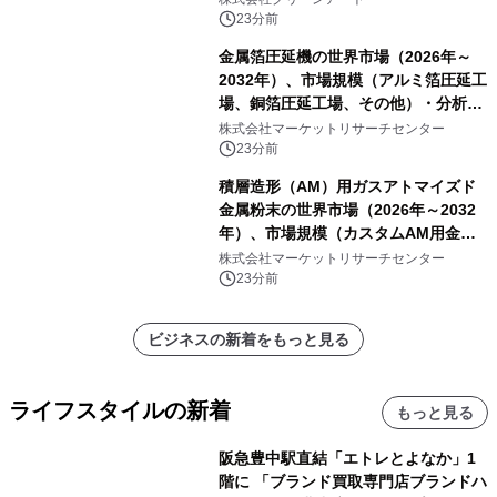
23分前
金属箔圧延機の世界市場（2026年～
2032年）、市場規模（アルミ箔圧延工
場、銅箔圧延工場、その他）・分析レ
ポートを発表
株式会社マーケットリサーチセンター
23分前
積層造形（AM）用ガスアトマイズド
金属粉末の世界市場（2026年～2032
年）、市場規模（カスタムAM用金属
粉末、汎用AM用金属粉末）・分析レ
株式会社マーケットリサーチセンター
ポートを発表
23分前
ビジネスの新着をもっと見る
ライフスタイルの新着
もっと見る
阪急豊中駅直結「エトレとよなか」1
階に 「ブランド買取専門店ブランドハ