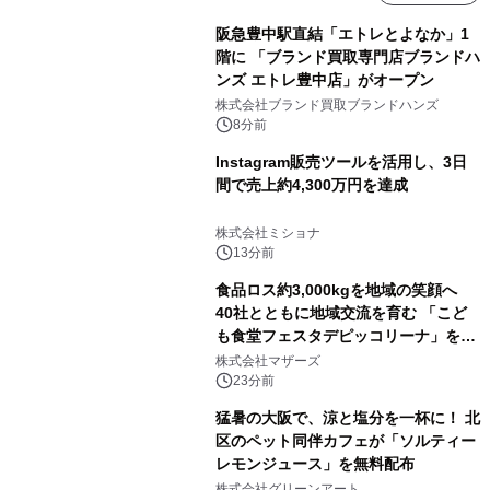
阪急豊中駅直結「エトレとよなか」1
階に 「ブランド買取専門店ブランドハ
ンズ エトレ豊中店」がオープン
株式会社ブランド買取ブランドハンズ
8分前
Instagram販売ツールを活用し、3日
間で売上約4,300万円を達成
株式会社ミショナ
13分前
食品ロス約3,000kgを地域の笑顔へ
40社とともに地域交流を育む 「こど
も食堂フェスタデピッコリーナ」を9
月5日(土)開催
株式会社マザーズ
23分前
猛暑の大阪で、涼と塩分を一杯に！ 北
区のペット同伴カフェが「ソルティー
レモンジュース」を無料配布
株式会社グリーンアート