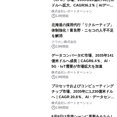
ドルへ拡大、CAGR36.2％｜AIデータ
センター・高速光通信需要が成長を加
株式会社レポートオーシャン
速
12時間前
北海道の採用代行「リクルーティブ」
体制強化！富良野・ニセコの人手不足
を解消
クウカン株式会社
13時間前
データコンバータIC市場、2035年141
億米ドルへ成長｜CAGR6.4％、AI・
5G・IoT需要が市場拡大を加速
株式会社レポートオーシャン
13時間前
プロセッサおよびコンピューティング
チップ市場、2035年に1,230億米ドル
へ｜CAGR 20.8％、AI・データセンタ
ー需要が成長を牽引
株式会社レポートオーシャン
13時間前
8月8日は音楽シーンに革新をもたらし