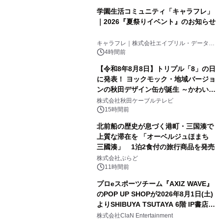
学園生活コミュニティ「キャラフレ」
｜2026『夏祭りイベント』のお知らせ
3
キャラフレ｜株式会社エイプリル・データ・
デザインズ
4時間前
【令和8年8月8日】トリプル「8」の日
に発表！ ヨックモック・地域バージョ
ンの秋田デザイン缶が誕生 ～かわいい
4
秋田犬の子犬と秋田の四季と名所を巡
株式会社秋田ケーブルテレビ
るパッケージ～ 9月1日(火)秋田県内で
15時間前
販売開始
北前船の歴史が息づく港町・三国湊で
上質な滞在を 「オーベルジュほまち
三國湊」 1泊2食付の旅行商品を発売
5
株式会社ぷらど
11時間前
プロeスポーツチーム『AXIZ WAVE』
のPOP UP SHOPが2026年8月1日(土)
よりSHIBUYA TSUTAYA 6階 IP書店で
6
開催決定！！
株式会社ClaN Entertainment