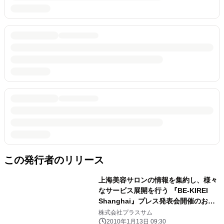
この発行者のリリース
上海美容サロンの情報を集約し、様々
なサービス展開を行う 『BE-KIREI
Shanghai』プレス発表会開催のお知
らせ http://www.plus-sum.co.jp
株式会社プラスサム
2010年1月13日 09:30