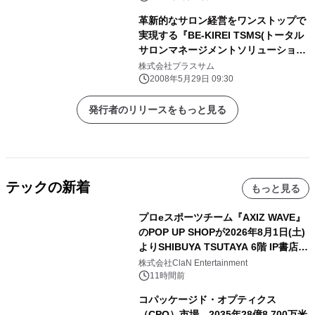
革新的なサロン経営をワンストップで
実現する『BE-KIREI TSMS(トータル
サロンマネージメントソリューショ
ン)』セミナー開催
株式会社プラスサム
2008年5月29日 09:30
発行者のリリースをもっと見る
テックの新着
もっと見る
プロeスポーツチーム『AXIZ WAVE』
のPOP UP SHOPが2026年8月1日(土)
よりSHIBUYA TSUTAYA 6階 IP書店で
開催決定！！
株式会社ClaN Entertainment
11時間前
コパッケージド・オプティクス
（CPO）市場、2035年28億8,700万米