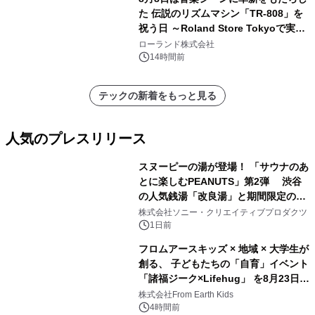
た 伝説のリズムマシン「TR-808」を
祝う日 ～Roland Store Tokyoで実機
を展示しての 記念キャンペーンを開
ローランド株式会社
催 英国ラジオ「NTS」の 特別プログ
14時間前
ラムや、「TR-808」を愛する伝説的
アーティストを フィーチャーしたアニ
テックの新着をもっと見る
メーションを公開～
人気のプレスリリース
スヌーピーの湯が登場！ 「サウナのあ
とに楽しむPEANUTS」第2弾 渋谷
の人気銭湯「改良湯」と期間限定のコ
1
ラボレーション サウナイキタイコラ
株式会社ソニー・クリエイティブプロダクツ
ボグッズも発売決定！
1日前
フロムアースキッズ × 地域 × 大学生が
創る、 子どもたちの「自育」イベント
「諸福ジーク×Lifehug」 を8月23日
2
(日)開催
株式会社From Earth Kids
4時間前