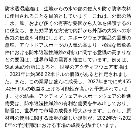
防水透湿繊維は、生地からの水や熱の侵入を防ぐ防寒衣料
に使用されることを目的としています。これは、外部の熱
、水、風、および多くの有害な要因から人体を保護するの
に役立ち、また効果的な方法で内部から外部の大気への水
蒸気の伝送を可能にします。スポーツウェア製品の需要の
急増、アウトドアスポーツの人気の高まり、極端な気象条
件における防水透湿性繊維の利点に関する意識の高まりな
どの要因は、世界市場の需要を推進しています。例えば、
Statistaの分析によると、世界のアクティブウェア市場は
、2021年に約366.22米ドルの価値があると推定されまし
た。また、この業界は盛んに成長し、2027年までに約455
.42米ドルの収益を上げる可能性が高いと予想されていま
す。その結果、アクティブウェアやスポーツウェアの推進
需要は、防水透湿性繊維の有利な需要を生み出しており、
順番に、世界中で市場の成長を増大させます。しかし、原
材料の使用に関する政府の厳しい規制が、2022年から202
8年の予測期間における市場の成長を妨げています。