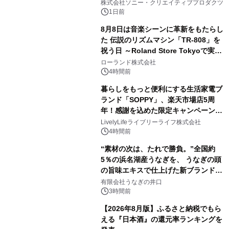
ラボレーション サウナイキタイコラ
株式会社ソニー・クリエイティブプロダクツ
ボグッズも発売決定！
1日前
8月8日は音楽シーンに革新をもたらし
た 伝説のリズムマシン「TR-808」を
祝う日 ～Roland Store Tokyoで実機
3
を展示しての 記念キャンペーンを開
ローランド株式会社
催 英国ラジオ「NTS」の 特別プログ
4時間前
ラムや、「TR-808」を愛する伝説的
暮らしをもっと便利にする生活家電ブ
アーティストを フィーチャーしたアニ
ランド「SOPPY」、楽天市場店5周
メーションを公開～
年！感謝を込めた限定キャンペーンを
4
8月10日より開催
LivelyLifeライブリーライフ株式会社
4時間前
“素材の次は、たれで勝負。”全国約
5％の浜名湖産うなぎを、 うなぎの頭
の旨味エキスで仕上げた新ブランド
5
「井口の誉」誕生
有限会社うなぎの井口
3時間前
【2026年8月版】ふるさと納税でもら
える『日本酒』の還元率ランキングを