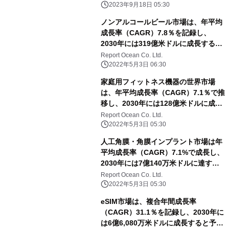
2023年9月18日 05:30
ノンアルコールビール市場は、年平均
成長率（CAGR）7.8％を記録し、
2030年には319億米ドルに成長すると
予測される
Report Ocean Co. Ltd.
2022年5月3日 06:30
家庭用フィットネス機器の世界市場
は、年平均成長率（CAGR）7.1％で推
移し、2030年には128億米ドルに成長
すると予測
Report Ocean Co. Ltd.
2022年5月3日 05:30
人工角膜・角膜インプラント市場は年
平均成長率（CAGR）7.1%で成長し、
2030年には7億140万米ドルに達する
と予測される
Report Ocean Co. Ltd.
2022年5月3日 05:30
eSIM市場は、複合年間成長率
（CAGR）31.1％を記録し、2030年に
は6億6,080万米ドルに成長すると予測