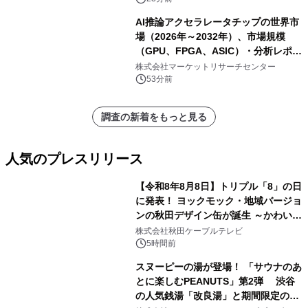
AI推論アクセラレータチップの世界市
場（2026年～2032年）、市場規模
（GPU、FPGA、ASIC）・分析レポー
トを発表
株式会社マーケットリサーチセンター
53分前
調査の新着をもっと見る
人気のプレスリリース
【令和8年8月8日】トリプル「8」の日
に発表！ ヨックモック・地域バージョ
ンの秋田デザイン缶が誕生 ～かわいい
1
秋田犬の子犬と秋田の四季と名所を巡
株式会社秋田ケーブルテレビ
るパッケージ～ 9月1日(火)秋田県内で
5時間前
販売開始
スヌーピーの湯が登場！ 「サウナのあ
とに楽しむPEANUTS」第2弾 渋谷
の人気銭湯「改良湯」と期間限定のコ
2