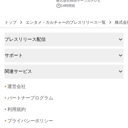
秋田犬の子犬と秋田の四季と名所を巡
株式会社秋田ケーブルテレビ
るパッケージ～ 9月1日(火)秋田県内で
14時間前
販売開始
トップ
エンタメ・カルチャーのプレスリリース一覧
株式会
プレスリリース配信
サポート
関連サービス
•
運営会社
•
パートナープログラム
•
利用規約
•
プライバシーポリシー