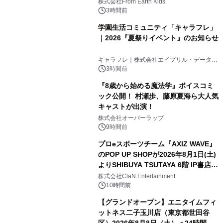
(日)開催
株式会社From Earth Kids
3時間前
学園生活コミュニティ「キャラフレ」
｜2026『夏祭りイベント』のお知らせ
キャラフレ｜株式会社エイプリル・データ・
デザインズ
3時間前
『8歳から始める魔法学』ボイスコミ
ック公開！ 村瀬歩、藤原夏海ら大人気
キャストが出演！
株式会社オーバーラップ
9時間前
プロeスポーツチーム『AXIZ WAVE』
のPOP UP SHOPが2026年8月1日(土)
よりSHIBUYA TSUTAYA 6階 IP書店で
開催決定！！
株式会社ClaN Entertainment
10時間前
【グランドオープン】エニタイムフィ
ットネス二子玉川店（東京都世田谷