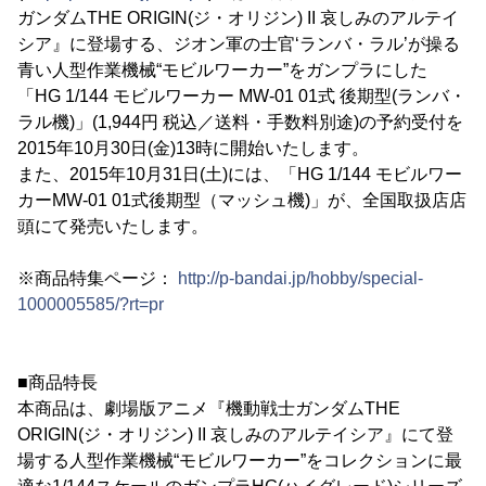
ガンダムTHE ORIGIN(ジ・オリジン) II 哀しみのアルテイ
シア』に登場する、ジオン軍の士官‘ランバ・ラル’が操る
青い人型作業機械“モビルワーカー”をガンプラにした
「HG 1/144 モビルワーカー MW-01 01式 後期型(ランバ・
ラル機)」(1,944円 税込／送料・手数料別途)の予約受付を
2015年10月30日(金)13時に開始いたします。
また、2015年10月31日(土)には、「HG 1/144 モビルワー
カーMW-01 01式後期型（マッシュ機)」が、全国取扱店店
頭にて発売いたします。
※商品特集ページ：
http://p-bandai.jp/hobby/special-
1000005585/?rt=pr
■商品特長
本商品は、劇場版アニメ『機動戦士ガンダムTHE
ORIGIN(ジ・オリジン) II 哀しみのアルテイシア』にて登
場する人型作業機械“モビルワーカー”をコレクションに最