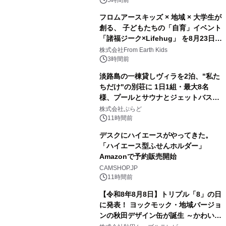
得な素泊まり連泊プランで
5時間前
フロムアースキッズ × 地域 × 大学生が
創る、 子どもたちの「自育」イベント
「諸福ジーク×Lifehug」 を8月23日
3
(日)開催
株式会社From Earth Kids
3時間前
淡路島の一棟貸しヴィラを2泊、"私た
ちだけ"の別荘に 1日1組・最大8名
様、プールとサウナとジェットバス付
4
きで Villa Mon Temps AWAJIの連泊
株式会社ぷらど
素泊りプラン
11時間前
デスクにハイエースがやってきた。
「ハイエース型ふせんホルダー」
Amazonで予約販売開始
5
CAMSHOP.JP
11時間前
【令和8年8月8日】トリプル「8」の日
に発表！ ヨックモック・地域バージョ
ンの秋田デザイン缶が誕生 ～かわいい
6