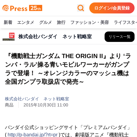
ログイン/会員登録
新着
エンタメ
グルメ
旅行
ファッション・美容
ライフスタ
株式会社バンダイ ネット戦略室
リリース一覧
『機動戦士ガンダム THE ORIGIN II』より ‘ラ
ンバ・ラル’操る青いモビルワーカーがガンプ
ラで登場！ ～オレンジカラーのマッシュ機は
全国ガンプラ取扱店で発売～
株式会社バンダイ ネット戦略室
商品
2015年10月30日 11:00
バンダイ公式ショッピングサイト「プレミアムバンダイ」
(
http://p-bandai.jp/?rt=pr
)では、劇場版アニメ『機動戦士