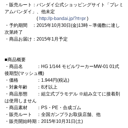
・販売ルート：バンダイ公式ショッピングサイト「プレミ
アムバンダイ」、他未定
(
http://p-bandai.jp/?rt=pr
)
・予約期間 ：2015年10月30日(金)13時～準備数に達し
次第終了
・商品お届け：2015年1月予定
■商品概要
・商品名 ：HG 1/144 モビルワーカーMW-01 01式
後期型(マッシュ機)
・価格 ：1.944円(税込)
・対象年齢 ：8才以上
・商品形態 ：組立式プラモデル ※組み立てに接着剤
は使用しません
・商品素材 ：PS・PE・合成ゴム
・販売ルート ：全国ガンプラお取扱店舗、他
・販売開始時期：2015年10月31日(土)