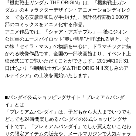
『機動戦士ガンダム THE ORIGIN』は、『機動戦士ガン
ダム』のキャラクターデザイン・アニメーションディレク
ターである安彦良和氏が手掛けた、累計発行部数1,000万
部のコミックスをアニメ化する作品。
アニメ作品では、「シャア・アズナブル」― 後にジオン
公国軍のエースパイロット“赤い彗星”と呼ばれる男と、そ
の妹「セイラ・マス」の物語を中心に、ドラマチックに描
かれる映像作品です。全国の一部映画館より、イベント上
映形式にてご覧いただくことができます。2015年10月31
日(土)より『機動戦士ガンダムTHE ORIGIN II 哀しみのア
ルテイシア』の上映を開始いたします。
■バンダイ公式ショッピングサイト「プレミアムバンダ
イ」とは
「プレミアムバンダイ」は、子どもから大人までいつでも
どこでも24時間楽しめるバンダイの公式ショッピングサ
イトです。「プレミアムバンダイ」でしか買えないこだわ
りの限定アイテムの販売や、メールマガジンで人気キャラ