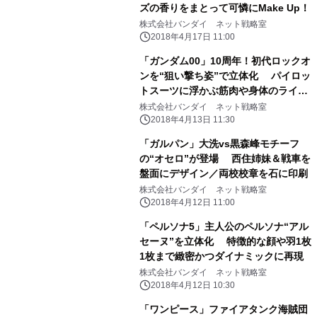
ズの香りをまとって可憐にMake Up！
株式会社バンダイ ネット戦略室
2018年4月17日 11:00
「ガンダム00」10周年！初代ロックオ
ンを“狙い撃ち姿”で立体化 パイロッ
トスーツに浮かぶ筋肉や身体のライン
まで再現
株式会社バンダイ ネット戦略室
2018年4月13日 11:30
「ガルパン」大洗vs黒森峰モチーフ
の“オセロ”が登場 西住姉妹＆戦車を
盤面にデザイン／両校校章を石に印刷
株式会社バンダイ ネット戦略室
2018年4月12日 11:00
「ペルソナ5」主人公のペルソナ“アル
セーヌ”を立体化 特徴的な顔や羽1枚
1枚まで緻密かつダイナミックに再現
株式会社バンダイ ネット戦略室
2018年4月12日 10:30
「ワンピース」ファイアタンク海賊団