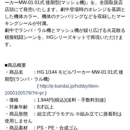
ーカーMW-01 01式 後期型(マッシュ機)』を、全国取扱店
店頭にて発売いたします。劇中登場時のオレンジを基調と
した機体カラー、機体のナンバリングなどを収録したマー
キングシールが付属。
劇中でランバ・ラル機とマッシュ機が繰り広げる火花散る
模擬戦闘シーンを、HGシリーズキットで再現いただけま
す。
■商品概要
・商品名 ：HG 1/144 モビルワーカー MW-01 01式 後
期型(ランバ・ラル機)
(
http://p-bandai.jp/hobby/item-
1000100579/?rt=pr
)
・価格 ：1.944円(税込)(送料・手数料別途)
・対象年齢 ：8才以上
・商品形態 ：組立式プラモデル ※組み立てに接着剤は
使用しません
・商品素材 ：PS・PE・合成ゴム