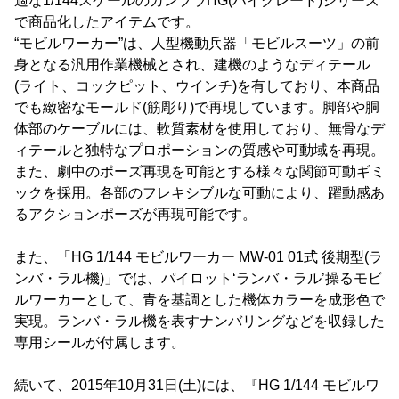
適な1/144スケールのガンプラHG(ハイグレード)シリーズ
で商品化したアイテムです。
“モビルワーカー”は、人型機動兵器「モビルスーツ」の前
身となる汎用作業機械とされ、建機のようなディテール
(ライト、コックピット、ウインチ)を有しており、本商品
でも緻密なモールド(筋彫り)で再現しています。脚部や胴
体部のケーブルには、軟質素材を使用しており、無骨なデ
ィテールと独特なプロポーションの質感や可動域を再現。
また、劇中のポーズ再現を可能とする様々な関節可動ギミ
ックを採用。各部のフレキシブルな可動により、躍動感あ
るアクションポーズが再現可能です。
また、「HG 1/144 モビルワーカー MW-01 01式 後期型(ラ
ンバ・ラル機)」では、パイロット‘ランバ・ラル’操るモビ
ルワーカーとして、青を基調とした機体カラーを成形色で
実現。ランバ・ラル機を表すナンバリングなどを収録した
専用シールが付属します。
続いて、2015年10月31日(土)には、『HG 1/144 モビルワ