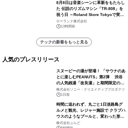
8月8日は音楽シーンに革新をもたらし
た 伝説のリズムマシン「TR-808」を
祝う日 ～Roland Store Tokyoで実機
を展示しての 記念キャンペーンを開
ローランド株式会社
催 英国ラジオ「NTS」の 特別プログ
13時間前
ラムや、「TR-808」を愛する伝説的
アーティストを フィーチャーしたアニ
テックの新着をもっと見る
メーションを公開～
人気のプレスリリース
スヌーピーの湯が登場！ 「サウナのあ
とに楽しむPEANUTS」第2弾 渋谷
の人気銭湯「改良湯」と期間限定のコ
1
ラボレーション サウナイキタイコラ
株式会社ソニー・クリエイティブプロダクツ
ボグッズも発売決定！
1日前
時間に追われず、丸ごと1日淡路島グ
ルメと観光、レジャー施設で クラブハ
ウスのようなプールと、変わった形の
2
サウナも 「THE BOXY AWAJI」のお
株式会社ぷらど