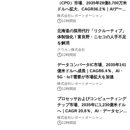
（CPO）市場、2035年28億8,700万米
ドルへ拡大、CAGR36.2％｜AIデータ
センター・高速光通信需要が成長を加
株式会社レポートオーシャン
速
11時間前
北海道の採用代行「リクルーティブ」
体制強化！富良野・ニセコの人手不足
を解消
クウカン株式会社
12時間前
データコンバータIC市場、2035年141
億米ドルへ成長｜CAGR6.4％、AI・
5G・IoT需要が市場拡大を加速
株式会社レポートオーシャン
12時間前
プロセッサおよびコンピューティング
チップ市場、2035年に1,230億米ドル
へ｜CAGR 20.8％、AI・データセンタ
ー需要が成長を牽引
株式会社レポートオーシャン
12時間前