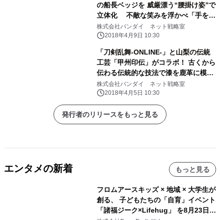
の船長ベッジを 威厳漂う“腰掛け姿”で
立体化 不敵な笑みを浮かべ「手を組
む・銃を構える」2ポーズを再現
株式会社バンダイ ネット戦略室
2018年4月9日 10:30
「刀剣乱舞-ONLINE-」と山梨の伝統
工芸「甲州印伝」がコラボ！ 古くから
伝わる伝統的な技法で漆を鹿革に模様
付けした商品！
株式会社バンダイ ネット戦略室
2018年4月5日 10:30
発行者のリリースをもっと見る
エンタメの新着
もっと見る
フロムアースキッズ × 地域 × 大学生が
創る、 子どもたちの「自育」イベント
「諸福ジーク×Lifehug」 を8月23日