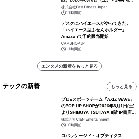
区）2026年8月8日（土）＜24時間年
中無休のフィットネスジム＞
株式会社Fast Fitness Japan
11時間前
デスクにハイエースがやってきた。
「ハイエース型ふせんホルダー」
Amazonで予約販売開始
CAMSHOP.JP
11時間前
エンタメの新着をもっと見る
テックの新着
もっと見る
プロeスポーツチーム『AXIZ WAVE』
のPOP UP SHOPが2026年8月1日(土)
よりSHIBUYA TSUTAYA 6階 IP書店で
開催決定！！
株式会社ClaN Entertainment
10時間前
コパッケージド・オプティクス