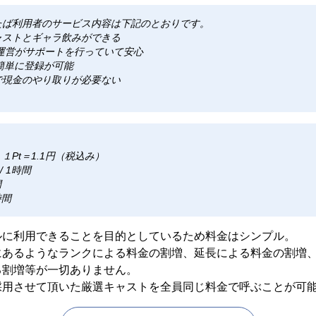
たば利用者のサービス内容は下記のとおりです。
ャストとギャラ飲みができる
で運営がサポートを行っていて安心
で簡単に登録が可能
で現金のやり取りが必要ない
Pt＝1.1円（税込み）
/ 1時間
間
時間
ルに利用できることを目的としているため料金はシンプル。
にあるようなランクによる料金の割増、延長による料金の割増
る割増等が一切ありません。
採用させて頂いた厳選キャストを全員同じ料金で呼ぶことが可