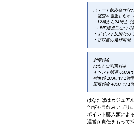
スマート飲み会はな
・審査を通過したキ
・12時から24時ま
・LINE連携型なの
・ポイント決済なの
・領収書の発行可能
利用料金
はなたば利用料金 １
イベント開催 6000Pt 
指名料 1000Pt / 1時
深夜料金 4000Pt / 1
はなたばはカジュア
他ギャラ飲みアプリ
ポイント購入額によ
運営が責任をもって