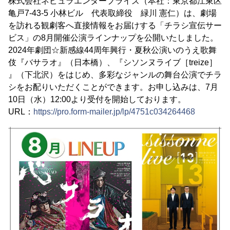
株式会社ネビュラエンタープライズ（本社：東京都江東区
亀戸7-43-5 小林ビル 代表取締役 緑川 憲仁）は、劇場
を訪れる観劇客へ直接情報をお届けする「チラシ宣伝サー
ビス」の8月開催公演ラインナップを公開いたしました。
2024年劇団☆新感線44周年興行・夏秋公演いのうえ歌舞
伎『バサラオ』（日本橋）、『シソンヌライブ［treize］
』（下北沢）をはじめ、多彩なジャンルの舞台公演でチラ
シをお配りいただくことができます。お申し込みは、7月
10日（水）12:00より受付を開始しております。
URL：
https://pro.form-mailer.jp/lp/4751c034264468