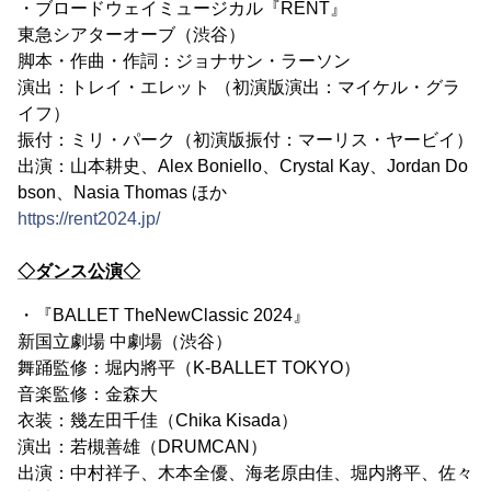
・ブロードウェイミュージカル『RENT』
東急シアターオーブ（渋谷）
脚本・作曲・作詞：ジョナサン・ラーソン
演出：トレイ・エレット （初演版演出：マイケル・グラ
イフ）
振付：ミリ・パーク（初演版振付：マーリス・ヤービイ）
出演：山本耕史、Alex Boniello、Crystal Kay、Jordan Do
bson、Nasia Thomas ほか
https://rent2024.jp/
◇ダンス公演◇
・『BALLET TheNewClassic 2024』
新国立劇場 中劇場（渋谷）
舞踊監修：堀内將平（K-BALLET TOKYO） ​
音楽監修：金森大
衣装：幾左田千佳（Chika Kisada） ​
演出：若槻善雄（DRUMCAN） ​
出演：中村祥子、木本全優、海老原由佳、堀内將平、佐々