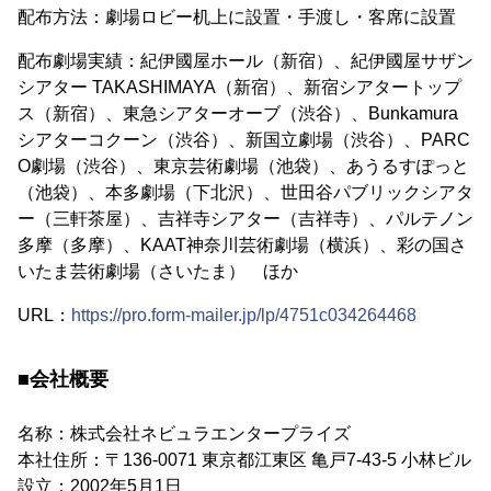
配布方法：劇場ロビー机上に設置・手渡し・客席に設置
配布劇場実績：紀伊國屋ホール（新宿）、紀伊國屋サザン
シアター TAKASHIMAYA（新宿）、新宿シアタートップ
ス（新宿）、東急シアターオーブ（渋谷）、Bunkamura
シアターコクーン（渋谷）、新国立劇場（渋谷）、PARC
O劇場（渋谷）、東京芸術劇場（池袋）、あうるすぽっと
（池袋）、本多劇場（下北沢）、世田谷パブリックシアタ
ー（三軒茶屋）、吉祥寺シアター（吉祥寺）、パルテノン
多摩（多摩）、KAAT神奈川芸術劇場（横浜）、彩の国さ
いたま芸術劇場（さいたま） ほか
URL：
https://pro.form-mailer.jp/lp/4751c034264468
■会社概要
名称：株式会社ネビュラエンタープライズ
本社住所：〒136-0071 東京都江東区 亀戸7-43-5 小林ビル
設立：2002年5月1日