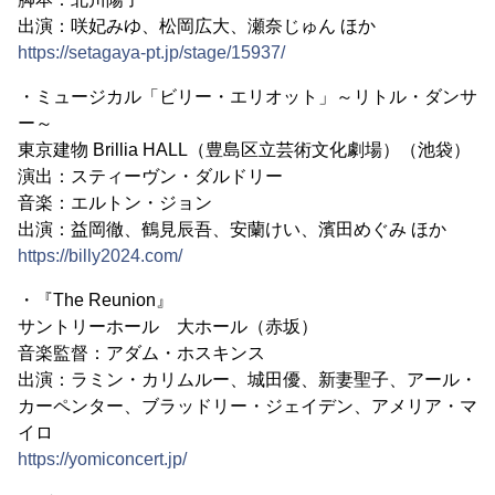
出演：咲妃みゆ、松岡広大、瀬奈じゅん ほか
https://setagaya-pt.jp/stage/15937/
・ミュージカル「ビリー・エリオット」～リトル・ダンサ
ー～
東京建物 Brillia HALL（豊島区立芸術文化劇場）（池袋）
演出：スティーヴン・ダルドリー
音楽：エルトン・ジョン
出演：益岡徹、鶴見辰吾、安蘭けい、濱田めぐみ ほか
https://billy2024.com/
・『The Reunion』
サントリーホール 大ホール（赤坂）
音楽監督：アダム・ホスキンス
出演：ラミン・カリムルー、城田優、新妻聖子、アール・
カーペンター、ブラッドリー・ジェイデン、アメリア・マ
イロ
https://yomiconcert.jp/