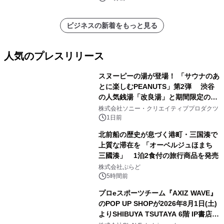
ビジネスの新着をもっと見る
人気のプレスリリース
スヌーピーの湯が登場！ 「サウナのあ
とに楽しむPEANUTS」第2弾 渋谷
の人気銭湯「改良湯」と期間限定のコ
1
ラボレーション サウナイキタイコラ
株式会社ソニー・クリエイティブプロダクツ
ボグッズも発売決定！
1日前
北前船の歴史が息づく港町・三国湊で
上質な滞在を 「オーベルジュほまち
三國湊」 1泊2食付の旅行商品を発売
2
株式会社ぷらど
5時間前
プロeスポーツチーム『AXIZ WAVE』
のPOP UP SHOPが2026年8月1日(土)
よりSHIBUYA TSUTAYA 6階 IP書店で
3