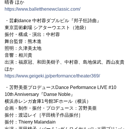
晴香 ほか
https://www.balletthenewclassic.com/
・芸劇dance 中村蓉ダブルビル『邦子狂詩曲』
東京芸術劇場 シアターウエスト（池袋）
振付・構成・演出：中村蓉
舞台監督：熊木進
照明：久津美太地
音響：相川貴
出演：福原冠、和田美樹子、中村蓉、島地保武、西山友貴
ほか
https://www.geigeki.jp/performance/theater369/
・苫野美亜プロデュースDance Performance LIVE #10
10th Anniversary『Danse Noble』
横浜赤レンガ倉庫1号館3Fホール（横浜）
企画・制作・振付・プロデュース：苫野美亜
振付：渡辺レイ［平田桃子作品振付］
振付：Thierry Malandain
出演：平田桃子（バーミンガムロイヤルバレエ団プリンシ