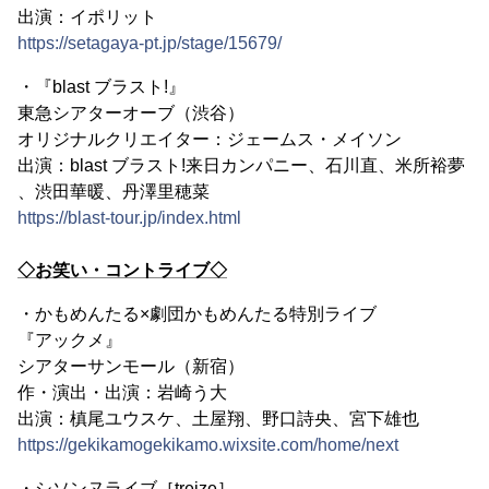
出演：イポリット
https://setagaya-pt.jp/stage/15679/
・『blast ブラスト!』
東急シアターオーブ（渋谷）
オリジナルクリエイター：ジェームス・メイソン
出演：blast ブラスト!来日カンパニー、石川直、米所裕夢
、渋田華暖、丹澤里穂菜
https://blast-tour.jp/index.html
◇お笑い・コントライブ◇
・かもめんたる×劇団かもめんたる特別ライブ
『アックメ』
シアターサンモール（新宿）
作・演出・出演：岩崎う大
出演：槙尾ユウスケ、土屋翔、野口詩央、宮下雄也
https://gekikamogekikamo.wixsite.com/home/next
・シソンヌライブ［treize］