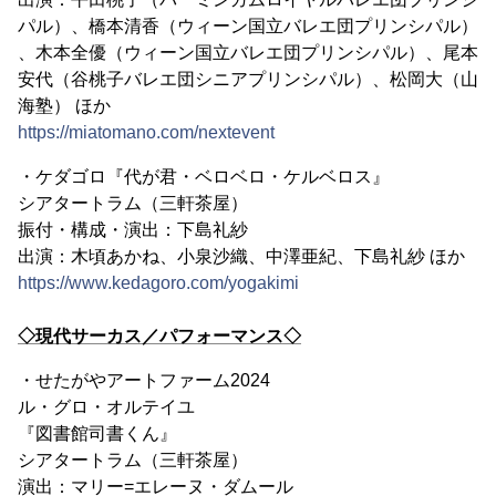
パル）、橋本清香（ウィーン国立バレエ団プリンシパル）
、木本全優（ウィーン国立バレエ団プリンシパル）、尾本
安代（谷桃子バレエ団シニアプリンシパル）、松岡大（山
海塾） ほか
https://miatomano.com/nextevent
・ケダゴロ『代が君・ベロベロ・ケルベロス』
シアタートラム（三軒茶屋）
振付・構成・演出：下島礼紗
出演：木頃あかね、小泉沙織、中澤亜紀、下島礼紗 ほか
https://www.kedagoro.com/yogakimi
◇現代サーカス／パフォーマンス◇
・せたがやアートファーム2024
ル・グロ・オルテイユ
『図書館司書くん』
シアタートラム（三軒茶屋）
演出：マリー=エレーヌ・ダムール