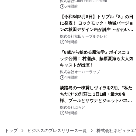
開催決定！！
株式会社ClaN Entertainment
5時間前
【令和8年8月8日】トリプル「8」の日
に発表！ ヨックモック・地域バージョ
ンの秋田デザイン缶が誕生 ～かわいい
4
秋田犬の子犬と秋田の四季と名所を巡
株式会社秋田ケーブルテレビ
るパッケージ～ 9月1日(火)秋田県内で
9時間前
販売開始
『8歳から始める魔法学』ボイスコミ
ック公開！ 村瀬歩、藤原夏海ら大人気
キャストが出演！
5
株式会社オーバーラップ
4時間前
淡路島の一棟貸しヴィラを2泊、"私た
ちだけ"の別荘に 1日1組・最大8名
様、プールとサウナとジェットバス付
6
きで Villa Mon Temps AWAJIの連泊
株式会社ぷらど
素泊りプラン
6時間前
トップ
ビジネスのプレスリリース一覧
株式会社ネビュラエ