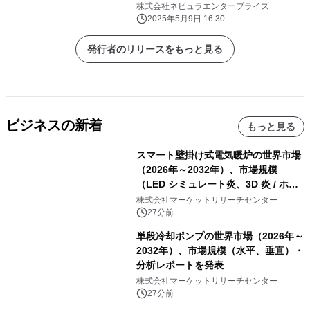
株式会社ネビュラエンタープライズ
2025年5月9日 16:30
発行者のリリースをもっと見る
ビジネスの新着
もっと見る
スマート壁掛け式電気暖炉の世界市場
（2026年～2032年）、市場規模
（LED シミュレート炎、3D 炎 / ホロ
グラフィック効果、水ミスト炎）・分
株式会社マーケットリサーチセンター
析レポートを発表
27分前
単段冷却ポンプの世界市場（2026年～
2032年）、市場規模（水平、垂直）・
分析レポートを発表
株式会社マーケットリサーチセンター
27分前