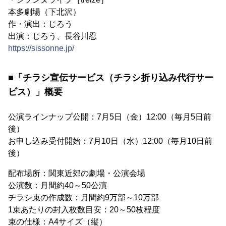
本多劇場（下北沢）
作・演出：じろう
出演：じろう、長谷川忍
https://sissonne.jp/
■「チラシ宣伝サービス（チラシ折り込み代行サー
ビス）」概要
公演ラインナップ公開：7月5日（金）12:00（毎月5日前
後）
お申し込み受付開始：7月10日（水）12:00（毎月10日前
後）
配布場所：関東近郊の劇場・公演会場
公演数：月間約40～50公演
チラシ束の作成数：月間約9万部～10万部
1束あたりの封入枚数目安：20～50枚程度
束の仕様：A4サイズ（縦）