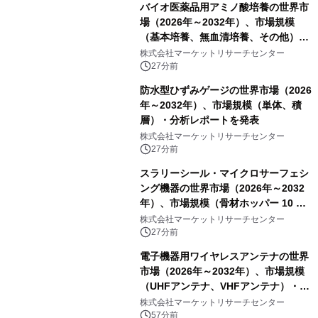
バイオ医薬品用アミノ酸培養の世界市
場（2026年～2032年）、市場規模
（基本培養、無血清培養、その他）・
分析レポートを発表
株式会社マーケットリサーチセンター
27分前
防水型ひずみゲージの世界市場（2026
年～2032年）、市場規模（単体、積
層）・分析レポートを発表
株式会社マーケットリサーチセンター
27分前
スラリーシール・マイクロサーフェシ
ング機器の世界市場（2026年～2032
年）、市場規模（骨材ホッパー 10 m³
以下、骨材ホッパー 10 m³～12 m³、
株式会社マーケットリサーチセンター
骨材ホッパー 12 m³以上）・分析レポ
27分前
ートを発表
電子機器用ワイヤレスアンテナの世界
市場（2026年～2032年）、市場規模
（UHFアンテナ、VHFアンテナ）・分
析レポートを発表
株式会社マーケットリサーチセンター
57分前