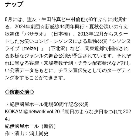
ナップ
8月には、盟友・生田斗真と中村倫也が8年ぶりに共演す
る、2024年劇団☆新感線44周年興行・夏秋公演いのうえ
歌舞伎『バサラオ』（日本橋）、2013年12月からスター
トしたお笑いコンビ・シソンヌによる単独公演『シソンヌ
ライブ［treize］』（下北沢）など、関東近郊で開催され
る多様なジャンルの舞台公演が予定されています。それぞ
れに異なる客層・来場者数予測・チラシ配布状況など詳し
い公演データをもとに、チラシ宣伝先としてのターゲティ
ングをすることができます。
◇演劇公演◇
・紀伊國屋ホール開場60周年記念公演
KOKAMI@network vol.20『朝日のような夕日をつれて202
4』
紀伊國屋ホール（新宿）
作・演出：鴻上尚史