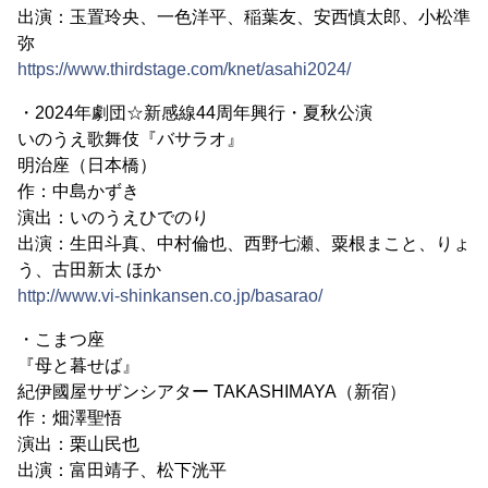
出演：玉置玲央、一色洋平、稲葉友、安西慎太郎、小松準
弥
https://www.thirdstage.com/knet/asahi2024/
・2024年劇団☆新感線44周年興行・夏秋公演
いのうえ歌舞伎『バサラオ』
明治座（日本橋）
作：中島かずき
演出：いのうえひでのり
出演：生田斗真、中村倫也、西野七瀬、粟根まこと、りょ
う、古田新太 ほか
http://www.vi-shinkansen.co.jp/basarao/
・こまつ座
『母と暮せば』
紀伊國屋サザンシアター TAKASHIMAYA（新宿）
作：畑澤聖悟
演出：栗山民也
出演：富田靖子、松下洸平