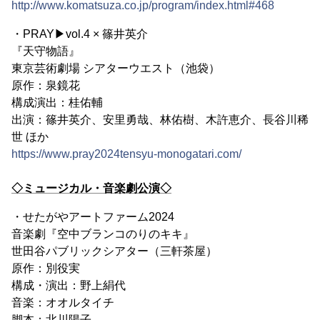
http://www.komatsuza.co.jp/program/index.html#468
・PRAY▶vol.4 × 篠井英介
『天守物語』
東京芸術劇場 シアターウエスト（池袋）
原作：泉鏡花
構成演出：桂佑輔
出演：篠井英介、安里勇哉、林佑樹、木許恵介、長谷川稀
世 ほか
https://www.pray2024tensyu-monogatari.com/
◇ミュージカル・音楽劇公演◇
・せたがやアートファーム2024
音楽劇『空中ブランコのりのキキ』
世田谷パブリックシアター（三軒茶屋）
原作：別役実
構成・演出：野上絹代
音楽：オオルタイチ
脚本：北川陽子