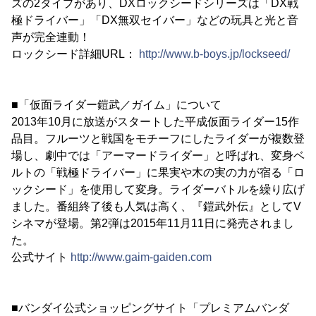
ズの2タイプがあり、DXロックシードシリーズは「DX戦
極ドライバー」「DX無双セイバー」などの玩具と光と音
声が完全連動！
ロックシード詳細URL：
http://www.b-boys.jp/lockseed/
■「仮面ライダー鎧武／ガイム」について
2013年10月に放送がスタートした平成仮面ライダー15作
品目。フルーツと戦国をモチーフにしたライダーが複数登
場し、劇中では「アーマードライダー」と呼ばれ、変身ベ
ルトの「戦極ドライバー」に果実や木の実の力が宿る「ロ
ックシード」を使用して変身。ライダーバトルを繰り広げ
ました。番組終了後も人気は高く、『鎧武外伝』としてV
シネマが登場。第2弾は2015年11月11日に発売されまし
た。
公式サイト
http://www.gaim-gaiden.com
■バンダイ公式ショッピングサイト「プレミアムバンダ