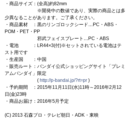
・商品サイズ：(全高)約82mm
※開発中の数値であり、実際の商品とは多
少異なることがあります。ご了承ください。
・商品素材 ：黒のリンゴロックシード…PC・ABS・
POM・PET・PP
邪武フェイスプレート…PC・ABS
・電池 ：LR44×3(付)※セットされている電池はテ
スト用です
・生産国 ：中国
・販売ルート：バンダイ公式ショッピングサイト「プレミ
アムバンダイ」限定
(
http://p-bandai.jp/?rt=pr
)
・予約期間 ：2015年11月11日(水)11時～2016年2月12
日(金)23時
・商品お届け：2016年5月予定
(C) 2013 石森プロ・テレビ朝日・ADK・東映