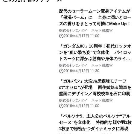
歴代のセーラームーン変身アイテムが
『保湿バーム』に 全身に潤いとロー
ズの香りをまとって可憐にMake Up！
株式会社バンダイ ネット戦略室
2018年4月17日 11:00
「ガンダム00」10周年！初代ロックオ
ンを“狙い撃ち姿”で立体化 パイロッ
トスーツに浮かぶ筋肉や身体のライン
まで再現
株式会社バンダイ ネット戦略室
2018年4月13日 11:30
「ガルパン」大洗vs黒森峰モチーフ
の“オセロ”が登場 西住姉妹＆戦車を
盤面にデザイン／両校校章を石に印刷
株式会社バンダイ ネット戦略室
2018年4月12日 11:00
「ペルソナ5」主人公のペルソナ“アル
セーヌ”を立体化 特徴的な顔や羽1枚
1枚まで緻密かつダイナミックに再現