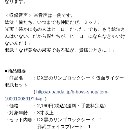
なります。
＜収録音声＞ ※音声は一例です。
紘汰「俺たち、いつまでも仲間だぜ、ミッチ。」
光実「確かにあの人はヒーローだった。でも、もう紘汰さ
んはいない。だから僕たちが、ヒーローにならなきゃいけ
ないんだ！」
邪武「なぜ黄金の果実である私が、貴様ごときに！」
■商品概要
・商品名 ：DX黒のリンゴロックシード 仮面ライダー
邪武セット
(
http://p-bandai.jp/b-boys-shop/item-
1000100891/?rt=pr
)
・価格 ：2,160円(税込)(送料・手数料別途)
・対象年齢 ：3才以上
・セット内容：DX黒のリンゴロックシード…1
邪武フェイスプレート…1