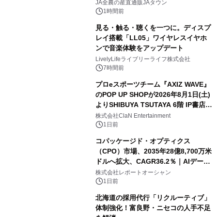
販売！～毎月１０日の定例企画～
JA全農の産直通販JAタウン
1時間前
見る・触る・聴くを一つに。ディスプ
レイ搭載「LL05」ワイヤレスイヤホ
ンで音楽体験をアップデート
LivelyLifeライブリーライフ株式会社
7時間前
プロeスポーツチーム『AXIZ WAVE』
のPOP UP SHOPが2026年8月1日(土)
よりSHIBUYA TSUTAYA 6階 IP書店で
開催決定！！
株式会社ClaN Entertainment
1日前
コパッケージド・オプティクス
（CPO）市場、2035年28億8,700万米
ドルへ拡大、CAGR36.2％｜AIデータ
センター・高速光通信需要が成長を加
株式会社レポートオーシャン
速
1日前
北海道の採用代行「リクルーティブ」
体制強化！富良野・ニセコの人手不足