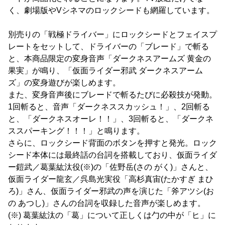
く、劇場版やVシネマのロックシードも網羅しています。
別売りの「戦極ドライバー」にロックシードとフェイスプ
レートをセットして、ドライバーの「ブレード」で斬る
と、本商品限定の変身音声「ダークネスアームズ 黄金の
果実」が鳴り、「仮面ライダー邪武 ダークネスアーム
ズ」の変身遊びが楽しめます。
また、変身音声後にブレードで斬るたびに必殺技が発動。
1回斬ると、音声「ダークネススカッシュ！」、2回斬る
と、「ダークネスオーレ！！」、3回斬ると、「ダークネ
ススパーキング！！！」と鳴ります。
さらに、ロックシード背面のボタンを押すと発光。ロック
シード本体には最終話の台詞を搭載しており、仮面ライダ
ー鎧武／葛葉紘汰役(※)の「佐野岳(さの がく)」さんと、
仮面ライダー龍玄／呉島光実役「高杉真宙(たかすぎ まひ
ろ)」さん、仮面ライダー邪武の声を演じた「斧アツシ(お
の あつし)」さんの台詞を収録した音声が楽しめます。
(※) 葛葉紘汰の「葛」について正しくは勹の中が「ヒ」に