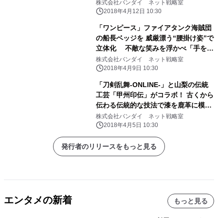
株式会社バンダイ ネット戦略室
2018年4月12日 10:30
「ワンピース」ファイアタンク海賊団
の船長ベッジを 威厳漂う“腰掛け姿”で
立体化 不敵な笑みを浮かべ「手を組
む・銃を構える」2ポーズを再現
株式会社バンダイ ネット戦略室
2018年4月9日 10:30
「刀剣乱舞-ONLINE-」と山梨の伝統
工芸「甲州印伝」がコラボ！ 古くから
伝わる伝統的な技法で漆を鹿革に模様
付けした商品！
株式会社バンダイ ネット戦略室
2018年4月5日 10:30
発行者のリリースをもっと見る
エンタメの新着
もっと見る