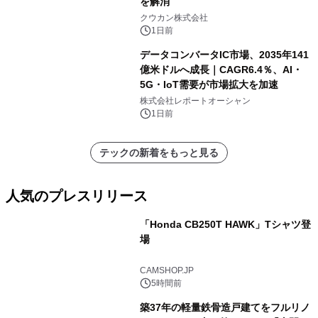
を解消
クウカン株式会社
1日前
データコンバータIC市場、2035年141
億米ドルへ成長｜CAGR6.4％、AI・
5G・IoT需要が市場拡大を加速
株式会社レポートオーシャン
1日前
テックの新着をもっと見る
人気のプレスリリース
「Honda CB250T HAWK」Tシャツ登
場
1
CAMSHOP.JP
5時間前
築37年の軽量鉄骨造戸建てをフルリノ