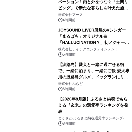
ベーション！内と外をつなぐ「土間リ
ビング」で新たな暮らしを叶えた施工
2
事例を株式会社アースが公開
株式会社アース
4時間前
JOYSOUND LIVER所属のVシンガー
「まるぱも」オリジナル曲
「HALLUCINATION？」初メジャー配
3
信リリース決定！
株式会社テイチクエンタテインメント
5時間前
【淡路島】愛犬と一緒に過ごせる宿
で、一緒に泊まり、一緒にご飯 愛犬専
用の淡路島グルメ、ドッグランにミニ
4
プール グランピングとトレーラーハウ
株式会社ぷらど
スの2施設で
6時間前
【2026年8月版】ふるさと納税でもら
える『玄米』の還元率ランキングを発
表
5
とくさと-ふるさと納税還元率ランキング-
8時間前