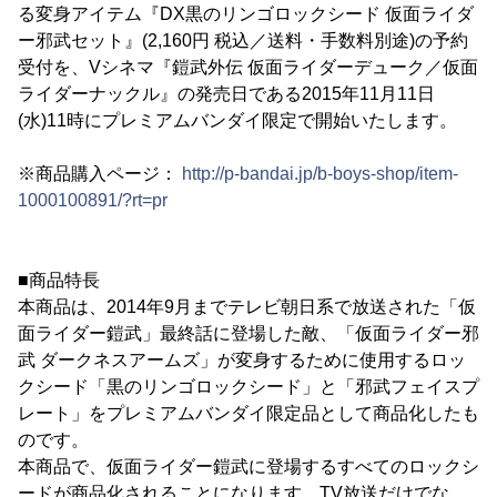
る変身アイテム『DX黒のリンゴロックシード 仮面ライダ
ー邪武セット』(2,160円 税込／送料・手数料別途)の予約
受付を、Vシネマ『鎧武外伝 仮面ライダーデューク／仮面
ライダーナックル』の発売日である2015年11月11日
(水)11時にプレミアムバンダイ限定で開始いたします。
※商品購入ページ：
http://p-bandai.jp/b-boys-shop/item-
1000100891/?rt=pr
■商品特長
本商品は、2014年9月までテレビ朝日系で放送された「仮
面ライダー鎧武」最終話に登場した敵、「仮面ライダー邪
武 ダークネスアームズ」が変身するために使用するロッ
クシード「黒のリンゴロックシード」と「邪武フェイスプ
レート」をプレミアムバンダイ限定品として商品化したも
のです。
本商品で、仮面ライダー鎧武に登場するすべてのロックシ
ードが商品化されることになります。TV放送だけでな