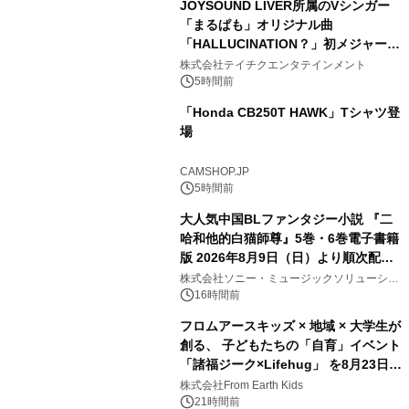
JOYSOUND LIVER所属のVシンガー
「まるぱも」オリジナル曲
「HALLUCINATION？」初メジャー配
信リリース決定！
株式会社テイチクエンタテインメント
5時間前
「Honda CB250T HAWK」Tシャツ登
場
CAMSHOP.JP
5時間前
大人気中国BLファンタジー小説 『二
哈和他的白猫師尊』5巻・6巻電子書籍
版 2026年8月9日（日）より順次配信
開始
株式会社ソニー・ミュージックソリューショ
ンズ
16時間前
フロムアースキッズ × 地域 × 大学生が
創る、 子どもたちの「自育」イベント
「諸福ジーク×Lifehug」 を8月23日
(日)開催
株式会社From Earth Kids
21時間前