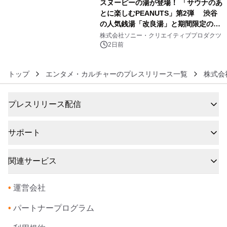
スヌーピーの湯が登場！ 「サウナのあ
とに楽しむPEANUTS」第2弾 渋谷
の人気銭湯「改良湯」と期間限定のコ
6
ラボレーション サウナイキタイコラ
株式会社ソニー・クリエイティブプロダクツ
ボグッズも発売決定！
2日前
トップ
エンタメ・カルチャーのプレスリリース一覧
株式会
プレスリリース配信
サポート
関連サービス
•
運営会社
•
パートナープログラム