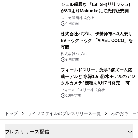
ジェル歯磨き 「LilliSH(リリッシュ)」
が8/3よりMakuakeにて先行販売開
4
始！
スモカ歯磨株式会社
4時間前
株式会社バブル、伊勢原市へ3人乗り
EVトゥクトゥク 「VIVEL COCO」を
寄贈
5
株式会社バブル
9時間前
フィールドスリー、光学3倍ズーム搭
載モデルと 水深10m防水モデルのデジ
タルカメラ2機種を8月7日発売 有効
6
約1300万画素、用途別に選べるコンデ
フィールドスリー株式会社
ジ新登場
10時間前
トップ
ライフスタイルのプレスリリース一覧
みのおキュー
プレスリリース配信