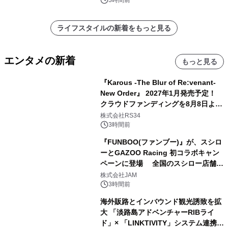
ライフスタイルの新着をもっと見る
エンタメの新着
もっと見る
『Karous -The Blur of Re:venant-
New Order』 2027年1月発売予定！
クラウドファンディングを8月8日より
開始
株式会社RS34
3時間前
『FUNBOO(ファンブー)』が、スシロ
ーとGAZOO Racing 初コラボキャン
ペーンに登場 全国のスシロー店舗で
GR 4車種の FUNBOO(ミニカー)付き
株式会社JAM
メニューが展開されます
3時間前
海外販路とインバウンド観光誘致を拡
大 「淡路島アドベンチャーRIBライ
ド」× 「LINKTIVITY」システム連携を