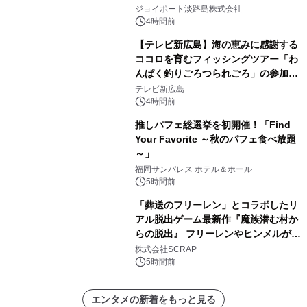
開始！
ジョイポート淡路島株式会社
4時間前
【テレビ新広島】海の恵みに感謝する
ココロを育むフィッシングツアー「わ
んぱく釣りごろつられごろ」の参加小
学生を募集
テレビ新広島
4時間前
推しパフェ総選挙を初開催！「Find
Your Favorite ～秋のパフェ食べ放題
～」
福岡サンパレス ホテル＆ホール
5時間前
「葬送のフリーレン」とコラボしたリ
アル脱出ゲーム最新作『魔族潜む村か
らの脱出』 フリーレンやヒンメルが武
器を手に魔族を見据える描き下ろしメ
株式会社SCRAP
インビジュアル公開
5時間前
エンタメの新着をもっと見る