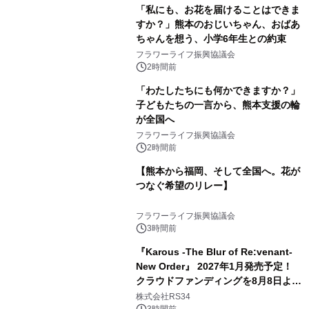
「私にも、お花を届けることはできま
すか？」熊本のおじいちゃん、おばあ
ちゃんを想う、小学6年生との約束
フラワーライフ振興協議会
2時間前
「わたしたちにも何かできますか？」
子どもたちの一言から、熊本支援の輪
が全国へ
フラワーライフ振興協議会
2時間前
【熊本から福岡、そして全国へ。花が
つなぐ希望のリレー】
フラワーライフ振興協議会
3時間前
『Karous -The Blur of Re:venant-
New Order』 2027年1月発売予定！
クラウドファンディングを8月8日より
開始
株式会社RS34
3時間前