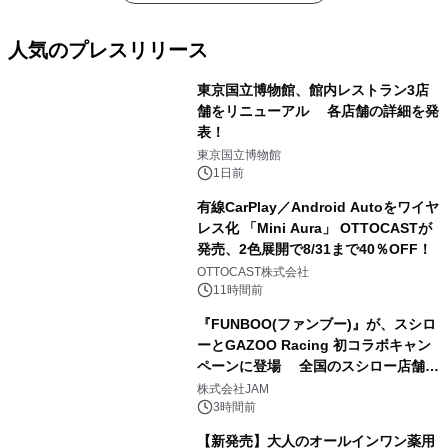
人気のプレスリリース
東京国立博物館、館内レストラン3店
舗をリニューアル 各店舗の詳細を発
表！
1
東京国立博物館
1日前
有線CarPlay／Android Autoをワイヤ
レス化 「Mini Aura」 OTTOCASTが
発売、2色展開で8/31まで40％OFF！
2
OTTOCAST株式会社
11時間前
『FUNBOO(ファンブー)』が、スシロ
ーとGAZOO Racing 初コラボキャン
ペーンに登場 全国のスシロー店舗で
3
GR 4車種の FUNBOO(ミニカー)付き
株式会社JAM
メニューが展開されます
3時間前
【新発売】大人のオールインワン薬用