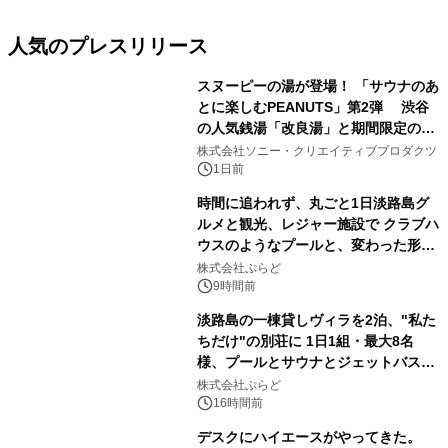
人気のプレスリリース
スヌーピーの湯が登場！ 「サウナのあ
とに楽しむPEANUTS」第2弾 渋谷
の人気銭湯「改良湯」と期間限定のコ
1
ラボレーション サウナイキタイコラ
株式会社ソニー・クリエイティブプロダクツ
ボグッズも発売決定！
1日前
時間に追われず、丸ごと1日淡路島グ
ルメと観光、レジャー施設で クラブハ
ウスのようなプールと、変わった形の
2
サウナも 「THE BOXY AWAJI」のお
株式会社ぷらど
得な素泊まり連泊プランで
9時間前
淡路島の一棟貸しヴィラを2泊、"私た
ちだけ"の別荘に 1日1組・最大8名
様、プールとサウナとジェットバス付
3
きで Villa Mon Temps AWAJIの連泊
株式会社ぷらど
素泊りプラン
16時間前
デスクにハイエースがやってきた。