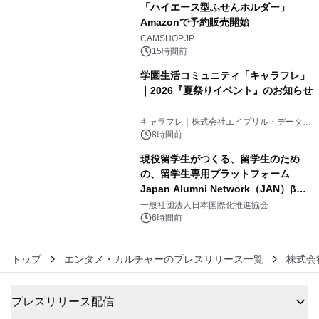
「ハイエース型ふせんホルダー」
Amazonで予約販売開始
4
CAMSHOP.JP
15時間前
学園生活コミュニティ「キャラフレ」
｜2026『夏祭りイベント』のお知らせ
5
キャラフレ｜株式会社エイプリル・データ・
デザインズ
8時間前
現役留学生がつくる、留学生のため
の、留学生専用プラットフォーム
Japan Alumni Network（JAN）β版
6
をリリース
一般社団法人日本国際化推進協会
6時間前
トップ
エンタメ・カルチャーのプレスリリース一覧
株式会社
プレスリリース配信