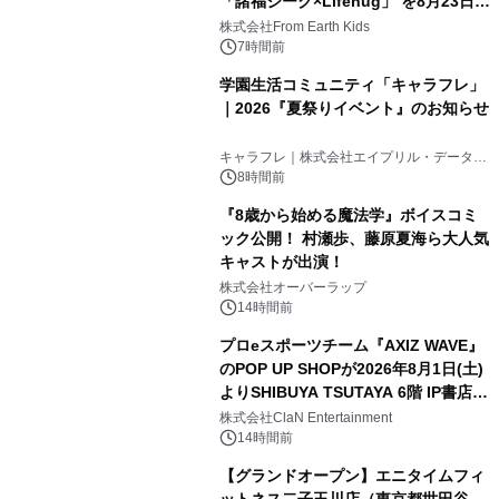
「諸福ジーク×Lifehug」 を8月23日
(日)開催
株式会社From Earth Kids
7時間前
学園生活コミュニティ「キャラフレ」
｜2026『夏祭りイベント』のお知らせ
キャラフレ｜株式会社エイプリル・データ・
デザインズ
8時間前
『8歳から始める魔法学』ボイスコミ
ック公開！ 村瀬歩、藤原夏海ら大人気
キャストが出演！
株式会社オーバーラップ
14時間前
プロeスポーツチーム『AXIZ WAVE』
のPOP UP SHOPが2026年8月1日(土)
よりSHIBUYA TSUTAYA 6階 IP書店で
開催決定！！
株式会社ClaN Entertainment
14時間前
【グランドオープン】エニタイムフィ
ットネス二子玉川店（東京都世田谷