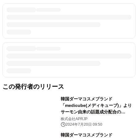
この発行者のリリース
韓国ダーマコスメブランド
「medicube(メディキューブ)」より
サーモン由来の話題成分配合の
「PDRNピンクペプチドアンプル」と
株式会社APRJP
「PDRNピンクコラーゲンゲルマス
2024年7月20日 09:50
ク」が新登場！
韓国ダーマコスメブランド