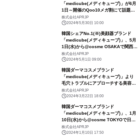
「medicube(メディキューブ)」が6月
1日～開催のQoo10メガ割にて話題の
美容成分配合商品を含む日本限定お得
株式会社APRJP
セットを販売！
2024年5月30日 10:00
韓国シェアNo.1(※)美顔器ブランド
「medicube(メディキューブ)」、5月
1日(水)から@cosme OSAKAで関西初
の期間限定POP UP STORE開催！
株式会社APRJP
2024年5月1日 09:00
韓国ダーマコスメブランド
「medicube(メディキューブ)」より
毛穴トラブルにアプローチする美容液
「ゼロ1DAYエクソソームショット
株式会社APRJP
2000/7500」が新登場！
2024年3月22日 18:00
韓国ダーマコスメブランド
「medicube(メディキューブ)」、1月
10日(水)から@cosme TOKYOで日本
初の期間限定POP UP STORE開催！
株式会社APRJP
2024年1月10日 17:50