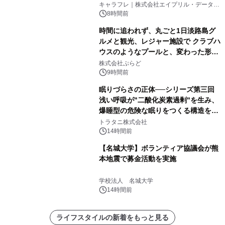
キャラフレ｜株式会社エイプリル・データ・
デザインズ
8時間前
時間に追われず、丸ごと1日淡路島グ
ルメと観光、レジャー施設で クラブハ
ウスのようなプールと、変わった形の
サウナも 「THE BOXY AWAJI」のお
株式会社ぷらど
得な素泊まり連泊プランで
9時間前
眠りづらさの正体──シリーズ第三回
浅い呼吸が"二酸化炭素過剰"を生み、
爆睡型の危険な眠りをつくる構造を解
説
トラタニ株式会社
14時間前
【名城大学】ボランティア協議会が熊
本地震で募金活動を実施
学校法人 名城大学
14時間前
ライフスタイルの新着をもっと見る