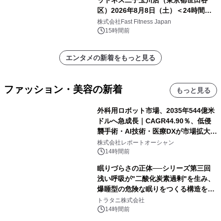
区）2026年8月8日（土）＜24時間年
中無休のフィットネスジム＞
株式会社Fast Fitness Japan
15時間前
エンタメの新着をもっと見る
ファッション・美容の新着
もっと見る
外科用ロボット市場、2035年544億米
ドルへ急成長｜CAGR44.90％、低侵
襲手術・AI技術・医療DXが市場拡大を
牽引
株式会社レポートオーシャン
14時間前
眠りづらさの正体──シリーズ第三回
浅い呼吸が"二酸化炭素過剰"を生み、
爆睡型の危険な眠りをつくる構造を解
説
トラタニ株式会社
14時間前