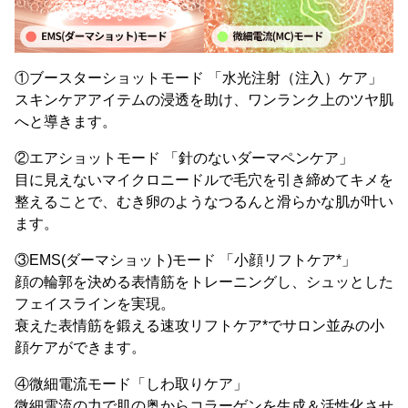
①ブースターショットモード 「水光注射（注入）ケア」
スキンケアアイテムの浸透を助け、ワンランク上のツヤ肌
へと導きます。
②エアショットモード 「針のないダーマペンケア」
目に見えないマイクロニードルで毛穴を引き締めてキメを
整えることで、むき卵のようなつるんと滑らかな肌が叶い
ます。
③EMS(ダーマショット)モード 「小顔リフトケア*」
顔の輪郭を決める表情筋をトレーニングし、シュッとした
フェイスラインを実現。
衰えた表情筋を鍛える速攻リフトケア*でサロン並みの小
顔ケアができます。
④微細電流モード「しわ取りケア」
微細電流の力で肌の奥からコラーゲンを生成＆活性化させ