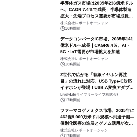
半導体ガス市場は2035年236億米ドル
へ、CAGR 7.4％で成長｜半導体製造
拡大・先端プロセス需要が市場成長を
加速
株式会社レポートオーシャン
16時間前
データコンバータIC市場、2035年141
億米ドルへ成長｜CAGR6.4％、AI・
5G・IoT需要が市場拡大を加速
株式会社レポートオーシャン
16時間前
Z世代で広がる「有線イヤホン再注
目」の流れに対応。USB Type-C対応
イヤホンが登場！USB-A変換アダプタ
ー付きでスマホからパソコンまで幅広
LivelyLifeライブリーライフ株式会社
く活用可能
17時間前
ファーマコゲノミクス市場、2035年に
462億9,000万米ドル規模へ到達予測―
個別化医療の進展とゲノム活用が次世
代ヘルスケア投資を加速
株式会社レポートオーシャン
17時間前