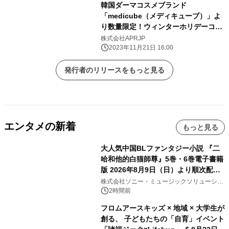
韓国ダーマコスメブランド
「medicube（メディキューブ）」よ
り数量限定！ウィンターホリデーコレ
クション2023販売開始！
株式会社APRJP
2023年11月21日 16:00
発行者のリリースをもっと見る
エンタメの新着
もっと見る
大人気中国BLファンタジー小説 『二
哈和他的白猫師尊』5巻・6巻電子書籍
版 2026年8月9日（日）より順次配信
開始
株式会社ソニー・ミュージックソリューショ
ンズ
2時間前
フロムアースキッズ × 地域 × 大学生が
創る、 子どもたちの「自育」イベント