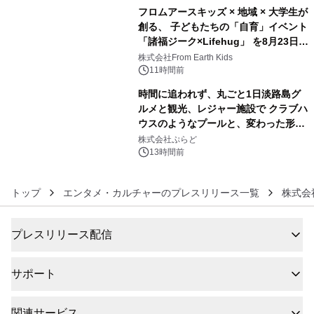
フロムアースキッズ × 地域 × 大学生が
創る、 子どもたちの「自育」イベント
「諸福ジーク×Lifehug」 を8月23日
5
(日)開催
株式会社From Earth Kids
11時間前
時間に追われず、丸ごと1日淡路島グ
ルメと観光、レジャー施設で クラブハ
ウスのようなプールと、変わった形の
6
サウナも 「THE BOXY AWAJI」のお
株式会社ぷらど
得な素泊まり連泊プランで
13時間前
トップ
エンタメ・カルチャーのプレスリリース一覧
株式会
プレスリリース配信
サポート
関連サービス