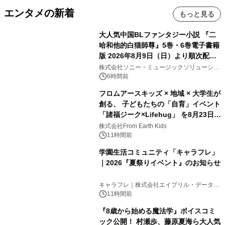
エンタメの新着
もっと見る
大人気中国BLファンタジー小説 『二
哈和他的白猫師尊』5巻・6巻電子書籍
版 2026年8月9日（日）より順次配信
開始
株式会社ソニー・ミュージックソリューショ
ンズ
6時間前
フロムアースキッズ × 地域 × 大学生が
創る、 子どもたちの「自育」イベント
「諸福ジーク×Lifehug」 を8月23日
(日)開催
株式会社From Earth Kids
11時間前
学園生活コミュニティ「キャラフレ」
｜2026『夏祭りイベント』のお知らせ
キャラフレ｜株式会社エイプリル・データ・
デザインズ
11時間前
『8歳から始める魔法学』ボイスコミ
ック公開！ 村瀬歩、藤原夏海ら大人気