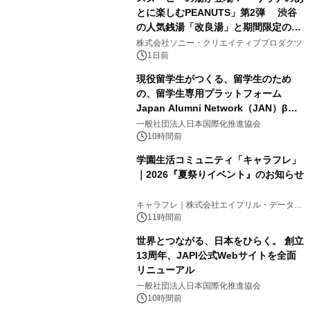
とに楽しむPEANUTS」第2弾 渋谷
の人気銭湯「改良湯」と期間限定のコ
1
ラボレーション サウナイキタイコラ
株式会社ソニー・クリエイティブプロダクツ
ボグッズも発売決定！
1日前
現役留学生がつくる、留学生のため
の、留学生専用プラットフォーム
Japan Alumni Network（JAN）β版
2
をリリース
一般社団法人日本国際化推進協会
10時間前
学園生活コミュニティ「キャラフレ」
｜2026『夏祭りイベント』のお知らせ
3
キャラフレ｜株式会社エイプリル・データ・
デザインズ
11時間前
世界とつながる、日本をひらく。 創立
13周年、JAPI公式Webサイトを全面
リニューアル
4
一般社団法人日本国際化推進協会
10時間前