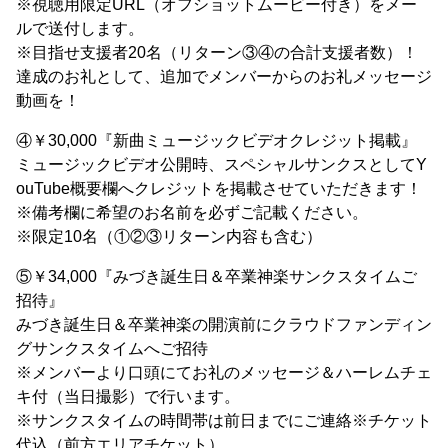
※視聴用限定URL（オフショットムービー付き）をメー
ルで送付します。
※目指せ支援者20名（リターン③④の合計支援者数）！
達成のお礼として、追加でメンバーからのお礼メッセージ
動画を！
④￥30,000『新曲ミュージックビデオクレジット掲載』
ミュージックビデオ公開時、スペシャルサンクスとしてY
ouTube概要欄へクレジットを掲載させていただきます！
※備考欄に希望のお名前を必ずご記載ください。
※限定10名（①②③リターン内容も含む）
⑤￥34,000『みづき誕生日＆卒業神楽サンクスタイムご
招待』
みづき誕生日＆卒業神楽の開演前にクラウドファンディン
グサンクスタイムへご招待
※メンバーより口頭にてお礼のメッセージ＆ハーレムチェ
キ付（当日撮影）で行います。
※サンクスタイムの時間帯は前日までにご連絡※チケット
代込（前方エリアチケット）