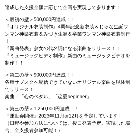
達成した支援金額に応じて企画を実現して参ります！
＜最初の壁＞500,000円達成！！
『オリジナル衣装制作』4周年記念新衣装＆じゅな生誕ワ
ンマン神楽衣装＆みづき生誕＆卒業ワンマン神楽衣装制作
！！
『新曲発表』参女の代名詞になる楽曲をリリース！！
『ミュージックビデオ制作』新曲のミュージックビデオを
制作！！
＜第二の壁＞900,000円達成！！
各種サブスクへ配信できていないオリジナル楽曲を現体制
でリリース！
楽曲：「心のペダル」「恋愛beginner」
＜第三の壁＞1,250,000円達成！！
『運動会開催』2023年11月or12月を予定しています！
（日程や参加方法については、後日発表予定。実現した場
合、全支援者参加可能！）