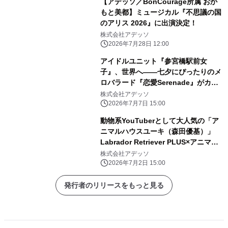
【アデッソ／BonCourage所属 おか
もと美都】ミュージカル『不思議の国
のアリス 2026』に出演決定！
株式会社アデッソ
2026年7月28日 12:00
アイドルユニット『参宮橋駅前女
子』、世界へ――七夕にぴったりのメ
ロバラード『恋愛Serenade』がカナ
ダiTunes Store「J-Pop トップソン
株式会社アデッソ
グ」チャートで76位に初ランクイン！
2026年7月7日 15:00
海外からも注目集まる！
動物系YouTuberとして大人気の「ア
ニマルハウスユーキ（森田優基）」
Labrador Retriever PLUS×アニマル
ハウスユーキコラボ企画受注開始！
株式会社アデッソ
2026年7月2日 15:00
発行者のリリースをもっと見る