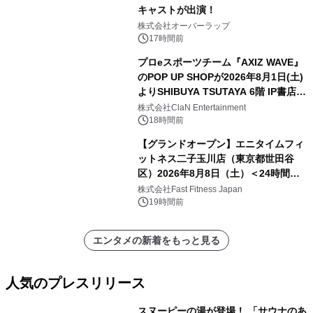
キャストが出演！
株式会社オーバーラップ
17時間前
プロeスポーツチーム『AXIZ WAVE』
のPOP UP SHOPが2026年8月1日(土)
よりSHIBUYA TSUTAYA 6階 IP書店で
開催決定！！
株式会社ClaN Entertainment
18時間前
【グランドオープン】エニタイムフィ
ットネス二子玉川店（東京都世田谷
区）2026年8月8日（土）＜24時間年
中無休のフィットネスジム＞
株式会社Fast Fitness Japan
19時間前
エンタメの新着をもっと見る
人気のプレスリリース
スヌーピーの湯が登場！ 「サウナのあ