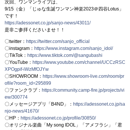
次回、ワンマンライブは、
9/15（金）「じゅな生誕ワンマン神楽2023＠四谷Lotus」
です！
https://adessonet.co.jp/sanjo-news/43011/
是非ご参拝くださいませ！！
〇twitter：
https://twitter.com/sanjo_official
〇instagram：
https://www.instagram.com/sanjo_idol/
〇TikTok：
https://www.tiktok.com/@sangubashi
〇YouTube：
https://www.youtube.com/channel/UCCzRSC
XPOgpif-iWzMfOJYw
〇SHOWROOM：
https://www.showroom-live.com/room/pr
ofile?room_id=295899
〇ファンクラブ：
https://community.camp-fire.jp/projects/vi
ew/300774
〇メッセージアプリ「B4ND」：
https://adessonet.co.jp/sa
njo-news/41670/
〇HP：
https://adessonet.co.jp/profile/30850/
〇オリジナル楽曲「My song IDOL」「アメフラシ」「君