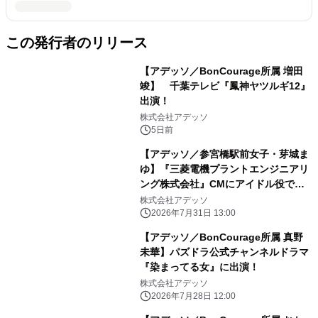
この発行者のリリース
【アデッソ／BonCourage所属 増田
竣】 千葉テレビ『鳳神ヤツルギ12』
出演！
株式会社アデッソ
5日前
【アデッソ／参宮橋駅前女子・芽城ま
ゆ】『三菱電機プラントエンジニアリ
ング株式会社』CMにアイドル役で出
演決定！
株式会社アデッソ
2026年7月31日 13:00
【アデッソ／BonCourage所属 真野
未華】パズドラ公式チャンネルドラマ
『染まってる女』に出演！
株式会社アデッソ
2026年7月28日 12:00