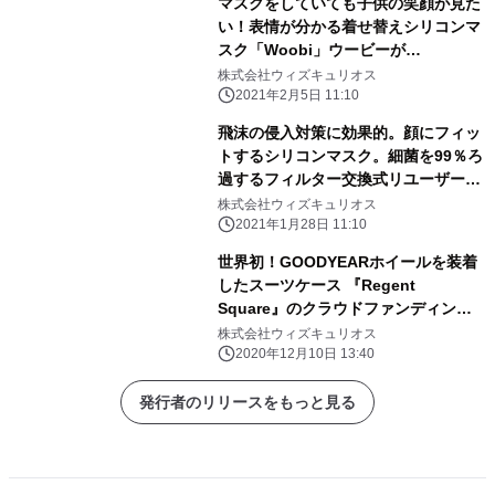
マスクをしていても子供の笑顔が見た
い！表情が分かる着せ替えシリコンマ
スク「Woobi」ウービーが
「Makuake」にて2月5日（金）先行
株式会社ウィズキュリオス
予約開始
2021年2月5日 11:10
飛沫の侵入対策に効果的。顔にフィッ
トするシリコンマスク。細菌を99％ろ
過するフィルター交換式リユーザーブ
ルマスクが「Makuake」にて1月28日
株式会社ウィズキュリオス
（木）先行予約開始
2021年1月28日 11:10
世界初！GOODYEARホイールを装着
したスーツケース 『Regent
Square』のクラウドファンディング
支援金額が560万円を達成
株式会社ウィズキュリオス
2020年12月10日 13:40
発行者のリリースをもっと見る