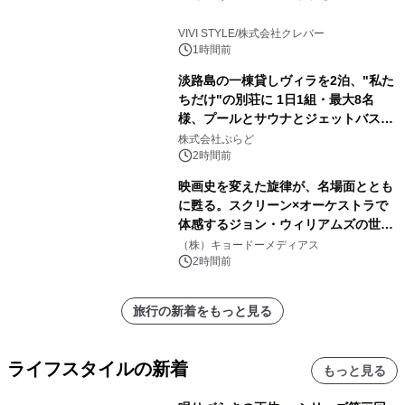
VIVI STYLE/株式会社クレバー
1時間前
淡路島の一棟貸しヴィラを2泊、"私た
ちだけ"の別荘に 1日1組・最大8名
様、プールとサウナとジェットバス付
きで Villa Mon Temps AWAJIの連泊
株式会社ぷらど
素泊りプラン
2時間前
映画史を変えた旋律が、名場面ととも
に甦る。スクリーン×オーケストラで
体感するジョン・ウィリアムズの世
界。ジョン・ウィリアムズ：シネマ・
（株）キョードーメディアス
スペクタキュラー・コンサート 開催決
2時間前
定！
旅行の新着をもっと見る
ライフスタイルの新着
もっと見る