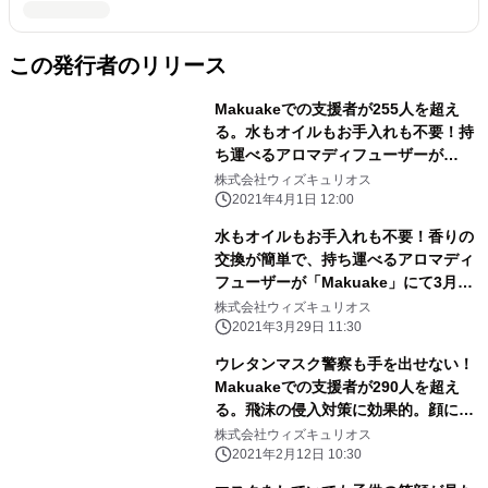
この発行者のリリース
Makuakeでの支援者が255人を超え
る。水もオイルもお手入れも不要！持
ち運べるアロマディフューザーが
「Makuake」にて目標達成
株式会社ウィズキュリオス
2021年4月1日 12:00
水もオイルもお手入れも不要！香りの
交換が簡単で、持ち運べるアロマディ
フューザーが「Makuake」にて3月29
日（月）先行予約開始
株式会社ウィズキュリオス
2021年3月29日 11:30
ウレタンマスク警察も手を出せない！
Makuakeでの支援者が290人を超え
る。飛沫の侵入対策に効果的。顔にフ
ィットするシリコンボディのリユーザ
株式会社ウィズキュリオス
ーブルマスクが「Makuake」にて目標
2021年2月12日 10:30
金額を達成