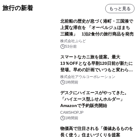
旅行の新着
もっと見る
北前船の歴史が息づく港町・三国湊で
上質な滞在を 「オーベルジュほまち
三國湊」 1泊2食付の旅行商品を発売
株式会社ぷらど
53分前
スマートなカニ旅を提案。最大
13％OFFとなる早割120日前が新たに
登場。早めの計画でいつもと変わらぬ
大人の冬旅を。ー夕日ヶ浦温泉「佳松
株式会社アウルコーポレーション
苑 別邸ふうか」ー
1時間前
デスクにハイエースがやってきた。
「ハイエース型ふせんホルダー」
Amazonで予約販売開始
CAMSHOP.JP
1時間前
物価高で注目される「価値あるものを
長く使う」住まいづくりを提案