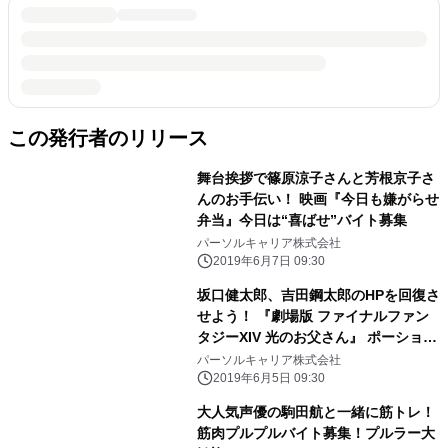
この発行者のリリース
舞台挨拶で篠原涼子さんと芳根京子さ
んのお手伝い！ 映画『今日も嫌がらせ
弁当』今日は“喜ばせ”バイト募集
パーソルキャリア株式会社
2019年6月7日 09:30
坂口健太郎、吉田鋼太郎のHPを回復さ
せよう！ 『劇場版 ファイナルファン
タジーXIV 光のお父さん』 ポーション
お届けバイト募集！
パーソルキャリア株式会社
2019年6月5日 09:30
大人気声優の駒田航と一緒に筋トレ！
筋肉プルプルバイト募集！プルラー大