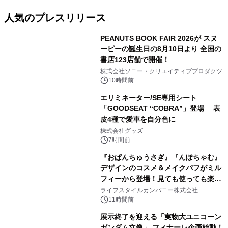
人気のプレスリリース
PEANUTS BOOK FAIR 2026が スヌ
ーピーの誕生日の8月10日より 全国の
書店123店舗で開催！
1
株式会社ソニー・クリエイティブプロダクツ
10時間前
エリミネーター/SE専用シート
「GOODSEAT “COBRA”」登場 表
皮4種で愛車を自分色に
2
株式会社グッズ
7時間前
『おぱんちゅうさぎ』『んぽちゃむ』
デザインのコスメ＆メイクパフがミル
フィーから登場！見ても使っても楽し
3
い、ポップでキュートなコレクショ
ライフスタイルカンパニー株式会社
ン。
11時間前
展示終了を迎える「実物大ユニコーン
ガンダム立像」 フィナーレ企画始動！