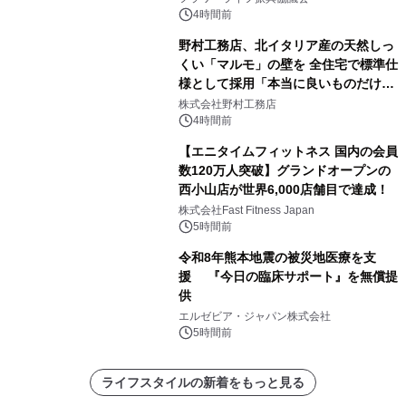
4時間前
野村工務店、北イタリア産の天然しっ
くい「マルモ」の壁を 全住宅で標準仕
様として採用「本当に良いものだけに
こだわる」
株式会社野村工務店
4時間前
【エニタイムフィットネス 国内の会員
数120万人突破】グランドオープンの
西小山店が世界6,000店舗目で達成！
株式会社Fast Fitness Japan
5時間前
令和8年熊本地震の被災地医療を支
援 『今日の臨床サポート』を無償提
供
エルゼビア・ジャパン株式会社
5時間前
ライフスタイルの新着をもっと見る