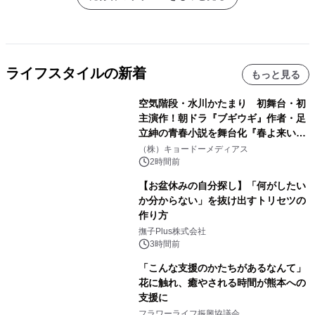
ライフスタイルの新着
もっと見る
空気階段・水川かたまり 初舞台・初
主演作！朝ドラ『ブギウギ』作者・足
立紳の青春小説を舞台化『春よ来い、
マジで来い』キービジュアル解禁！
（株）キョードーメディアス
2時間前
【お盆休みの自分探し】「何がしたい
か分からない」を抜け出すトリセツの
作り方
撫子Plus株式会社
3時間前
「こんな支援のかたちがあるなんて」
花に触れ、癒やされる時間が熊本への
支援に
フラワーライフ振興協議会