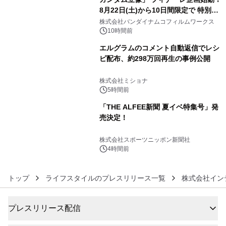
8月22日(土)から10日間限定で 特別映
4
像『UNICORN GUNDAM Statue ―
株式会社バンダイナムコフィルムワークス
BEYOND POSSIBILITY ―』を上映！
10時間前
エルグラムのコメント自動返信でレシ
ピ配布、約298万回再生の事例公開
5
株式会社ミショナ
5時間前
「THE ALFEE新聞 夏イベ特集号」発
売決定！
6
株式会社スポーツニッポン新聞社
4時間前
トップ
ライフスタイルのプレスリリース一覧
株式会社イン
プレスリリース配信