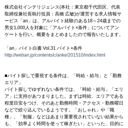
株式会社インテリジェンス(本社：東京都千代田区、代表
取締役兼社長執行役員：高橋 広敏)が運営する求人情報サ
ービス「an」は、アルバイト経験のある18～24歳までの
男女1,000人を対象に「アルバイト×条件」についてアン
ケートを行い、概要をまとめましたので報告いたします。
「an」バイト白書 Vol.31 バイト×条件
http://weban.jp/contents/c/anke/201510/index.html
■バイト探しで重視する条件は、「時給・給与」と「勤務
エリア」
バイト探しでゆずれない条件では、「時給・給与」「エリ
ア」に支持があつまりました。まずは時給、エリアである
程度目安をつけ、そのあと勤務時間・アクセス・勤務曜日
などで絞り込んでいるようです。「おしゃれ」や「職
種」、「制服」などはあまり重要視されていない結果から
も、「効率よく時間を使って稼ぎたい」といった、目的に