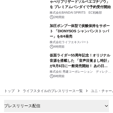
ゃべりブリザードソルベエゴチゾウ」
を プレミアムバンダイで予約受付開始
4
株式会社BANDAI SPIRITS EC戦略部
2時間前
加圧ポンプ一体型で炭酸保持をサポー
ト 「DIONYSOS シャンパンストッパ
ー」を8/4発売
5
株式会社ライフエキスパート
4時間前
仮面ライダー55周年記念！オリジナル
音源を搭載した 「音声目覚まし時計」
が8月6日に一般発売開始！ あの日の
6
大興奮が今甦る
株式会社 秀建コーポレーション ディレクト
アートギャラリー
6時間前
トップ
ライフスタイルのプレスリリース一覧
ユニ・チャー
プレスリリース配信