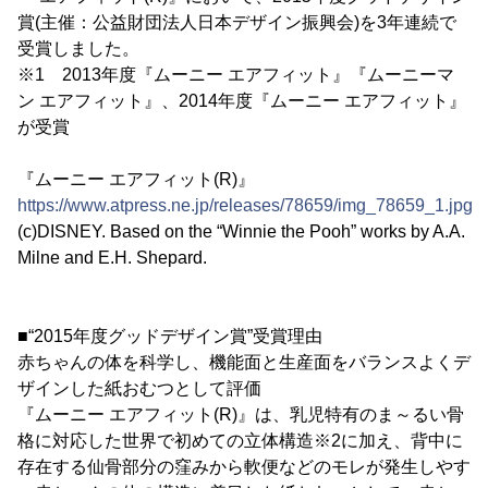
賞(主催：公益財団法人日本デザイン振興会)を3年連続で
受賞しました。
※1 2013年度『ムーニー エアフィット』『ムーニーマ
ン エアフィット』、2014年度『ムーニー エアフィット』
が受賞
『ムーニー エアフィット(R)』
https://www.atpress.ne.jp/releases/78659/img_78659_1.jpg
(c)DISNEY. Based on the “Winnie the Pooh” works by A.A.
Milne and E.H. Shepard.
■“2015年度グッドデザイン賞”受賞理由
赤ちゃんの体を科学し、機能面と生産面をバランスよくデ
ザインした紙おむつとして評価
『ムーニー エアフィット(R)』は、乳児特有のま～るい骨
格に対応した世界で初めての立体構造※2に加え、背中に
存在する仙骨部分の窪みから軟便などのモレが発生しやす