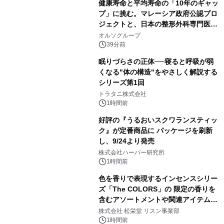
健康寿命と平均寿命の「10年のギャッ
動画を公開中
プ」に挑む。マレーシア政府公認プロ
ジェクトと、日本の整形外科専門医が
サステナブルな「エシカル・ツバメの
オルソグループ
巣」の共同臨床検証を開始
39分前
眠りづらさの正体──寝ると呼吸が弱
くなる"体の構造"をやさしく解説する
シリーズ第1回
トラタニ株式会社
1時間前
好評の『うるおいスクワランスティッ
ク』が定番商品に パッケージを刷新
し、9/24より発売
株式会社ハーバー研究所
1時間前
色を香りで表現するインセンスシリー
ズ「The COLORS」の 限定の香りを
含むアソートメントや関連アイテムを
8月6日発売
株式会社 松栄堂 リスン事業部
1時間前