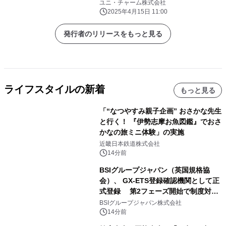
ユニ・チャーム株式会社
2025年4月15日 11:00
発行者のリリースをもっと見る
ライフスタイルの新着
もっと見る
「“なつやすみ親子企画” おさかな先生
と行く！ 『伊勢志摩お魚図鑑』でおさ
かなの旅ミニ体験」の実施
近畿日本鉄道株式会社
14分前
BSIグループジャパン（英国規格協
会）、 GX-ETS登録確認機関として正
式登録 第2フェーズ開始で制度対応
が義務化、 企業の対応はどう変わるの
BSIグループジャパン株式会社
か？ 法的拘束力をもつGX-ETSの実
14分前
務ポイント解説セミナーの アーカイブ