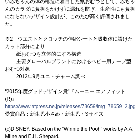
い赤ちゃんの体の構造に着目した紙おむつとして、赤ちゃ
んのカラダに負担をかけずに漏れを防ぎ、生産性にも負担
にならないデザイン設計が、このたび高く評価されまし
た。
※2 ウエストとクロッチの伸縮シートと吸収体に設けた
カット部分により
紙おむつを立体的にする構造
主要グローバルブランドにおけるベビー用テープ型
おむつ対象
2012年9月ユニ・チャーム調べ
“2015年度グッドデザイン賞”『ムーニー エアフィット
(R)』
https://www.atpress.ne.jp/releases/78659/img_78659_2.jpg
受賞商品：新生児小さめ・新生児・Sサイズ
(c)DISNEY. Based on the “Winnie the Pooh” works by A.A.
Milne and E.H. Shepard.