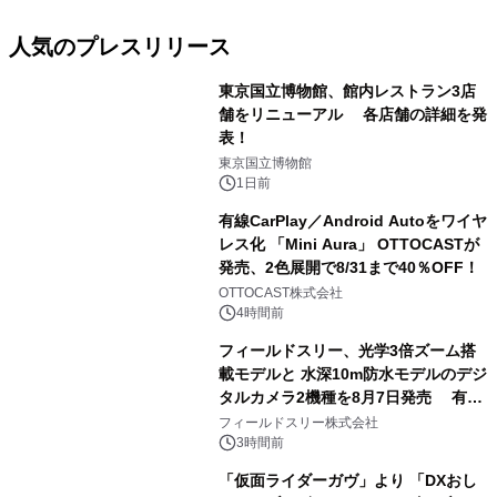
人気のプレスリリース
東京国立博物館、館内レストラン3店
舗をリニューアル 各店舗の詳細を発
表！
1
東京国立博物館
1日前
有線CarPlay／Android Autoをワイヤ
レス化 「Mini Aura」 OTTOCASTが
発売、2色展開で8/31まで40％OFF！
2
OTTOCAST株式会社
4時間前
フィールドスリー、光学3倍ズーム搭
載モデルと 水深10m防水モデルのデジ
タルカメラ2機種を8月7日発売 有効
3
約1300万画素、用途別に選べるコンデ
フィールドスリー株式会社
ジ新登場
3時間前
「仮面ライダーガヴ」より 「DXおし