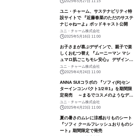
6290475号)～
2025年5月27日 11:15
ユニ・チャーム、サステナビリティ特
設サイトで 『近藤春菜のただのサステ
ナじゃねーよ』ポッドキャスト公開
ユニ・チャーム株式会社
2025年5月16日 11:00
お子さまが喜ぶデザインで、親子で楽
しくおむつ替え 『ムーニーマン マシ
ュマロ肌ごこちモレ安心』 デザイン企
画 期間限定発売
ユニ・チャーム株式会社
2025年4月24日 11:00
ANNA SUIコラボの 『ソフィ(R)セン
ターインコンパクト1/2※1』を期間限
定発売 ～まるでコスメのようなデザ
インのパッケージが4年ぶりに登場～
ユニ・チャーム株式会社
2025年4月23日 11:00
夏の暑さのムレに涼感おりものシート
『ソフィ クールフレッシュおりものシ
ート』期間限定で発売