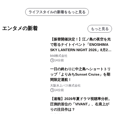
ライフスタイルの新着をもっと見る
エンタメの新着
もっと見る
【振替開催決定！】江ノ島の夜空を光
で彩るナイトイベント「ENOSHIMA
SKY LANTERN NIGHT 2026」8月22
日(土)振替開催＆受付スタート！
biid株式会社
14分前
一日の終わりに中之島へショートトリ
ップ「よりみちSunset Cruise」を期
間限定運航！
大阪水上バス株式会社
14分前
【速報】2026年夏ドラマ視聴率分析。
圧倒的首位の「VIVANT」、右肩上が
りの注目作は？