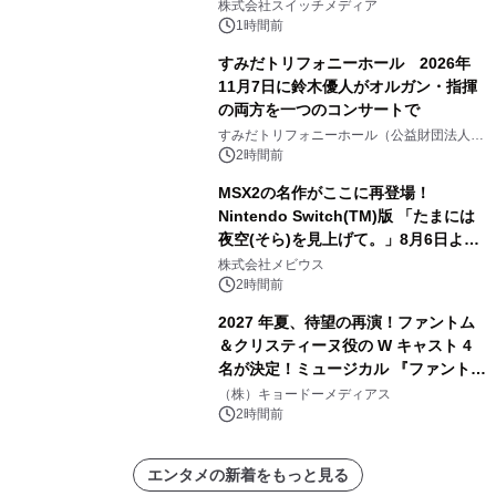
株式会社スイッチメディア
1時間前
すみだトリフォニーホール 2026年
11月7日に鈴木優人がオルガン・指揮
の両方を一つのコンサートで
すみだトリフォニーホール（公益財団法人墨
田区文化振興財団）
2時間前
MSX2の名作がここに再登場！
Nintendo Switch(TM)版 「たまには
夜空(そら)を見上げて。」8月6日より
配信開始！
株式会社メビウス
2時間前
2027 年夏、待望の再演！ファントム
＆クリスティーヌ役の W キャスト 4
名が決定！ミュージカル 『ファント
ム』
（株）キョードーメディアス
2時間前
エンタメの新着をもっと見る