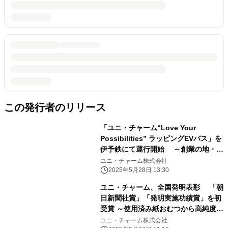
この発行者のリリース
「ユニ・チャーム“Love Your
Possibilities” ラッピングEVバス」を
伊予鉄にて運行開始 ～創業の地・愛
媛県から、共生社会と持続可能な未来
ユニ・チャーム株式会社
の実現へ～
2025年5月28日 13:30
ユニ・チャーム、全国発明表彰 「朝
日新聞社賞」「発明実施功績賞」を初
受賞 ～使用済み紙おむつから高純度パ
ルプを再生する 技術の発明(特許第
ユニ・チャーム株式会社