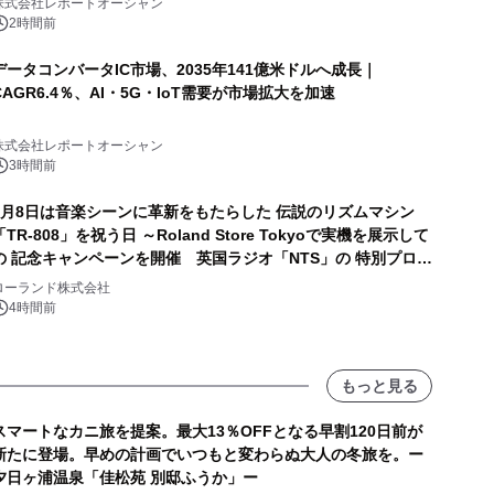
株式会社レポートオーシャン
2時間前
データコンバータIC市場、2035年141億米ドルへ成長｜
CAGR6.4％、AI・5G・IoT需要が市場拡大を加速
株式会社レポートオーシャン
3時間前
8月8日は音楽シーンに革新をもたらした 伝説のリズムマシン
「TR-808」を祝う日 ～Roland Store Tokyoで実機を展示して
の 記念キャンペーンを開催 英国ラジオ「NTS」の 特別プログ
ラムや、「TR-808」を愛する伝説的アーティストを フィーチ
ローランド株式会社
ャーしたアニメーションを公開～
4時間前
もっと見る
スマートなカニ旅を提案。最大13％OFFとなる早割120日前が
新たに登場。早めの計画でいつもと変わらぬ大人の冬旅を。ー
夕日ヶ浦温泉「佳松苑 別邸ふうか」ー