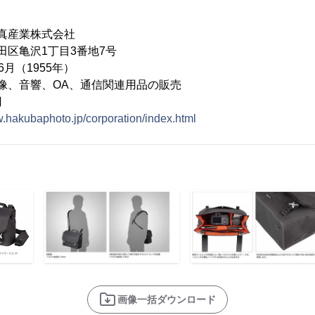
真産業株式会社
田区亀沢1丁目3番地7号
月（1955年）
映像、音響、OA、通信関連用品の販売
円
w.hakubaphoto.jp/corporation/index.html
画像一括ダウンロード