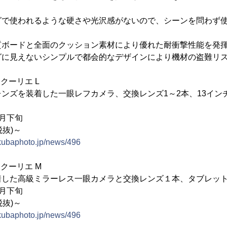
グで使われるような硬さや光沢感がないので、シーンを問わず
質ボードと全面のクッション素材により優れた耐衝撃性能を発
グに見えないシンプルで都会的なデザインにより機材の盗難リ
クーリエ L
ンズを装着した一眼レフカメラ、交換レンズ1～2本、13イン
0月下旬
税抜)～
kubaphoto.jp/news/496
クーリエ M
着した高級ミラーレス一眼カメラと交換レンズ１本、タブレット
0月下旬
税抜)～
kubaphoto.jp/news/496