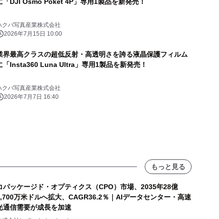
に「DJI Osmo Poket 4P」専用1製品を新発売！
ハクバ写真産業株式会社
2026年7月15日 10:00
業界最高クラスの超低反射・高透明さを誇る液晶保護フィルム
に「Insta360 Luna Ultra」専用1製品を新発売！
ハクバ写真産業株式会社
2026年7月7日 16:40
もっと見る
コパッケージド・オプティクス（CPO）市場、2035年28億
8,700万米ドルへ拡大、CAGR36.2％｜AIデータセンター・高速
光通信需要が成長を加速