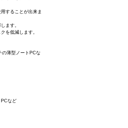
使用することが出来ま
揮します。
スクを低減します。
チの薄型ノートPCな
PCなど