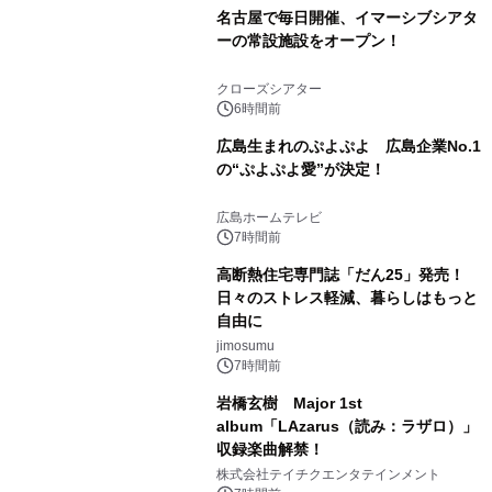
名古屋で毎日開催、イマーシブシアタ
ーの常設施設をオープン！
クローズシアター
6時間前
広島生まれのぷよぷよ 広島企業No.1
の“ぷよぷよ愛”が決定！
広島ホームテレビ
7時間前
高断熱住宅専門誌「だん25」発売！
日々のストレス軽減、暮らしはもっと
自由に
jimosumu
7時間前
岩橋玄樹 Major 1st
album「LAzarus（読み：ラザロ）」
収録楽曲解禁！
株式会社テイチクエンタテインメント