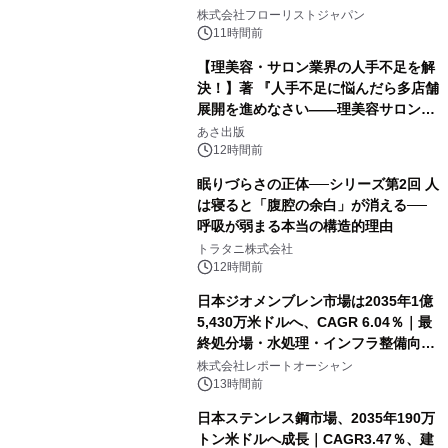
クレンジングPRO」を2026年8月6日
株式会社フローリストジャパン
発売
11時間前
【理美容・サロン業界の人手不足を解
決！】著 『人手不足に悩んだら多店舗
展開を進めなさい――理美容サロン
「多店舗展開」の教科書』2026年8月
あさ出版
24日（月）発売
12時間前
眠りづらさの正体──シリーズ第2回 人
は寝ると「腹腔の余白」が消える──
呼吸が弱まる本当の構造的理由
トラタニ株式会社
12時間前
日本ジオメンブレン市場は2035年1億
5,430万米ドルへ、CAGR 6.04％｜最
終処分場・水処理・インフラ整備向け
需要拡大
株式会社レポートオーシャン
13時間前
日本ステンレス鋼市場、2035年190万
トン米ドルへ成長｜CAGR3.47％、建