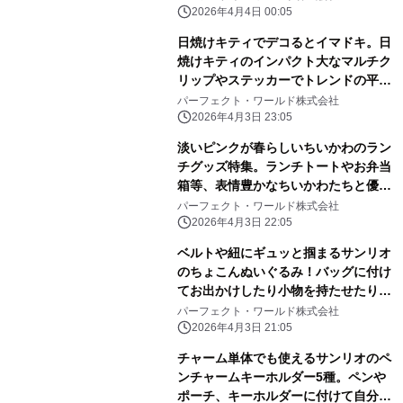
2026年4月4日 00:05
日焼けキティでデコるとイマドキ。日
焼けキティのインパクト大なマルチク
リップやステッカーでトレンドの平成
レトロ感ばっちりです。
パーフェクト・ワールド株式会社
2026年4月3日 23:05
淡いピンクが春らしいちいかわのラン
チグッズ特集。ランチトートやお弁当
箱等、表情豊かなちいかわたちと優し
いピンク色に心和む
パーフェクト・ワールド株式会社
2026年4月3日 22:05
ベルトや紐にギュッと掴まるサンリオ
のちょこんぬいぐるみ！バッグに付け
てお出かけしたり小物を持たせたりと
自由に楽しめる！
パーフェクト・ワールド株式会社
2026年4月3日 21:05
チャーム単体でも使えるサンリオのペ
ンチャームキーホルダー5種。ペンや
ポーチ、キーホルダーに付けて自分だ