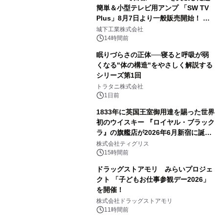
簡単＆小型テレビ用アンプ 「SW TV
Plus」8月7日より一般販売開始！ ケ
3
ーブル1本つなぐだけ、テレビの音が
城下工業株式会社
ぐっと豊かに
14時間前
眠りづらさの正体──寝ると呼吸が弱
くなる"体の構造"をやさしく解説する
シリーズ第1回
4
トラタニ株式会社
1日前
1833年に英国王室御用達を賜った世界
初のウイスキー 『ロイヤル・ブラック
ラ』の旗艦店が2026年6月新宿に誕
5
生 バカルディ ジャパンと連携した
株式会社ティグリス
没入型バー「BAR Arca」
15時間前
ドラッグストアモリ みらいプロジェ
クト 「子どもお仕事参観デー2026」
を開催！
6
株式会社ドラッグストアモリ
11時間前