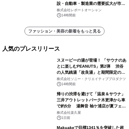
設・自動車・製造業の需要拡大が市場
を牽引
株式会社レポートオーシャン
14時間前
ファッション・美容の新着をもっと見る
人気のプレスリリース
スヌーピーの湯が登場！ 「サウナのあ
とに楽しむPEANUTS」第2弾 渋谷
の人気銭湯「改良湯」と期間限定のコ
1
ラボレーション サウナイキタイコラ
株式会社ソニー・クリエイティブプロダクツ
ボグッズも発売決定！
14時間前
帰りの渋滞を避けて「温泉＆サウナ」
三井アウトレットパーク木更津から車
で約5分 湯舞音 袖ケ浦店が夏フェア
2
メニューを提供
株式会社楽久屋
1日前
Makuakeで目標1341％を突破した超