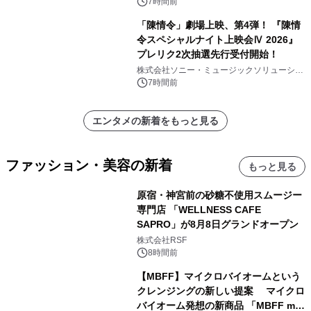
7時間前
「陳情令」劇場上映、第4弾！ 『陳情
令スペシャルナイト上映会Ⅳ 2026』
プレリク2次抽選先行受付開始！
株式会社ソニー・ミュージックソリューショ
ンズ
7時間前
エンタメの新着をもっと見る
ファッション・美容の新着
もっと見る
原宿・神宮前の砂糖不使用スムージー
専門店 「WELLNESS CAFE
SAPRO」が8月8日グランドオープン
株式会社RSF
8時間前
【MBFF】マイクロバイオームという
クレンジングの新しい提案 マイクロ
バイオーム発想の新商品 「MBFF mb