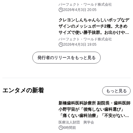
けのアレンジしよう
パーフェクト・ワールド株式会社
2026年4月3日 20:05
クレヨンしんちゃんらしいポップなデ
ザインのメッシュポーチ2種。大きめ
サイズで使い勝手抜群。お出かけや旅
行にぜひ！
パーフェクト・ワールド株式会社
2026年4月3日 19:05
発行者のリリースをもっと見る
エンタメの新着
もっと見る
新橋歯科医科診療所 副院長・歯科医師
小野宇宙が「後悔しない歯科選び」
「痛くない歯科治療」「不安がない治
療計画」をテーマに専門監修
医療法人財団 興学会
6時間前