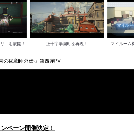
ーリ―を展開！
正十字学園町を再現！
マイルーム
青の祓魔師 外伝-』第四弾PV
ャンペーン開催決定！