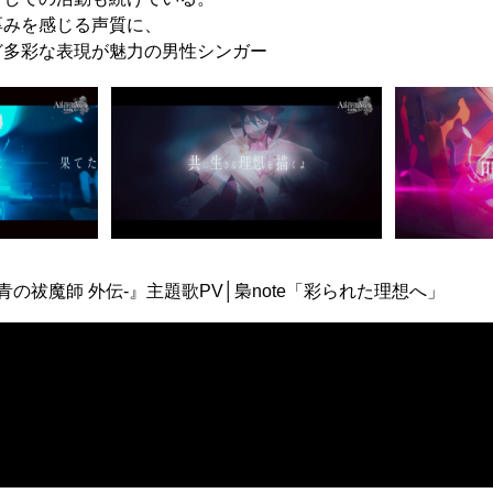
厚みを感じる声質に、
ど多彩な表現が魅力の男性シンガー
青の祓魔師 外伝-』主題歌PV│梟note「彩られた理想へ」