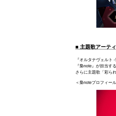
■ 主題歌アーテ
『オルタナヴェルト 
『梟note』が担当す
さらに主題歌「彩られ
＜梟noteプロフィー