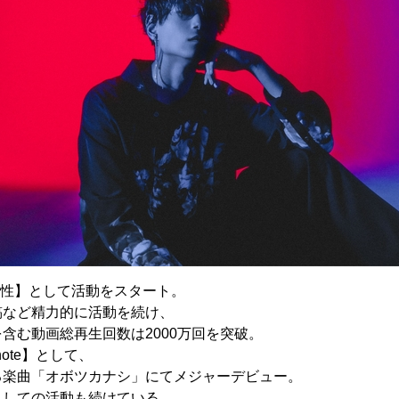
弱酸性】として活動をスタート。
稿など精力的に活動を続け、
含む動画総再生回数は2000万回を突破。
note】として、
る楽曲「オボツカナシ」にてメジャーデビュー。
としての活動も続けている。