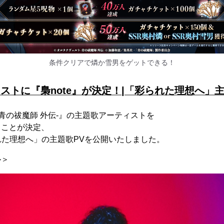
条件クリアで燐か雪男をゲットできる！
ィストに『梟note』が決定！|「彩られた理想へ
-青の祓魔師 外伝-』の主題歌アーティストを
ることが決定、
た理想へ」の主題歌PVを公開いたしました。
ル＞