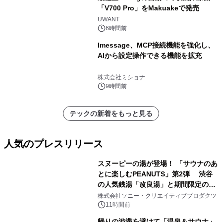
「V700 Pro」をMakuakeで発売
UWANT
6時間前
lmessage、MCP接続機能を強化し、
AIから設定操作できる機能を拡充
株式会社ミショナ
9時間前
テックの新着をもっと見る
人気のプレスリリース
スヌーピーの湯が登場！ 「サウナのあ
とに楽しむPEANUTS」第2弾 渋谷
の人気銭湯「改良湯」と期間限定のコ
1
ラボレーション サウナイキタイコラ
株式会社ソニー・クリエイティブプロダクツ
ボグッズも発売決定！
11時間前
帰りの渋滞を避けて「温泉＆サウナ」