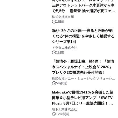
三井アウトレットパーク木更津から車
で約5分 湯舞音 袖ケ浦店が夏フェア
2
メニューを提供
株式会社楽久屋
1日前
眠りづらさの正体──寝ると呼吸が弱
くなる"体の構造"をやさしく解説する
シリーズ第1回
3
トラタニ株式会社
1日前
「陳情令」劇場上映、第4弾！ 『陳情
令スペシャルナイト上映会Ⅳ 2026』
プレリク2次抽選先行受付開始！
4
株式会社ソニー・ミュージックソリューショ
ンズ
5時間前
Makuakeで目標1341％を突破した超
簡単＆小型テレビ用アンプ 「SW TV
Plus」8月7日より一般販売開始！ ケ
5
ーブル1本つなぐだけ、テレビの音が
城下工業株式会社
ぐっと豊かに
12時間前