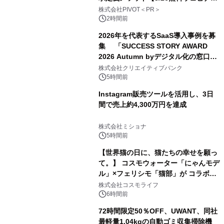
ー】株式会社PIVOT
株式会社PIVOT＜PR＞
2時間前
2026年を代表するSaaS導入事例を募
集 「SUCCESS STORY AWARD
2026 Autumn byデジタル化の窓口」
開催
株式会社クリエイティブバンク
5時間前
Instagram販売ツールを活用し、3日
間で売上約4,300万円を達成
株式会社ミショナ
5時間前
【世界猫の日に、猫たちの幸せを願っ
て。】 コスモウォーター「にゃんモデ
ル」×フェリシモ「猫部」が コラボキ
ャンペーンを実施
株式会社コスモライフ
6時間前
72時間限定50％OFF、UWANT、同社
最軽量1.04kgの自動ゴミ収集掃除機