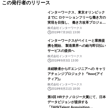
この発行者のリリース
インターワークス、東京オリンピック
までに ロケーションフリーな働き方の
実現を目指し、 働き方改革プロジェク
トを推進
株式会社インターワークス
2019年7月16日 13:00
インターワークスがペイミーと業務提
携を開始、 製造業界への給与即日払い
サービスの提供へ
株式会社インターワークス
2018年9月3日 13:00
未経験者からITエンジニアへの キャリ
アチェンジプロジェクト『Iteer(アイ
ティア)』
株式会社インターワークス
2018年8月21日 18:00
第3回 HRテクノロジー大賞にて、日本
データビジョンが提供する
「TAIS(Talent Acquisition