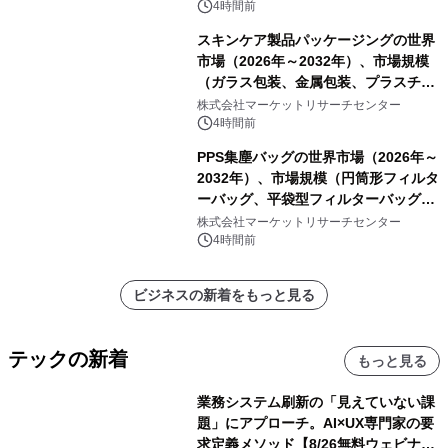
4時間前
スキンケア製品パッケージングの世界
市場（2026年～2032年）、市場規模
（ガラス包装、金属包装、プラスチッ
ク包装、その他）・分析レポートを発
株式会社マーケットリサーチセンター
表
4時間前
PPS集塵バッグの世界市場（2026年～
2032年）、市場規模（円筒形フィルタ
ーバッグ、平袋型フィルターバッグ、
プリーツフィルターバッグ、その
株式会社マーケットリサーチセンター
他）・分析レポートを発表
4時間前
ビジネスの新着をもっと見る
テックの新着
もっと見る
業務システム刷新の「見えていない課
題」にアプローチ。AI×UX専門家の要
求定義メソッド【8/26無料ウェビナ