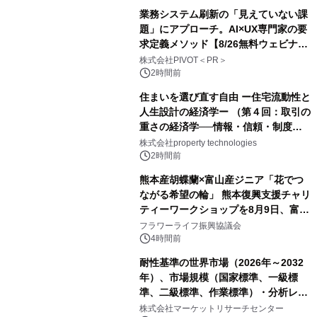
業務システム刷新の「見えていない課
題」にアプローチ。AI×UX専門家の要
求定義メソッド【8/26無料ウェビナ
ー】株式会社PIVOT
株式会社PIVOT＜PR＞
2時間前
住まいを選び直す自由 ー住宅流動性と
人生設計の経済学ー （第４回：取引の
重さの経済学──情報・信頼・制度を
PropTechはどう組み替えるか）｜
株式会社property technologies
PropTech-Lab
2時間前
熊本産胡蝶蘭×富山産ジニア「花でつ
ながる希望の輪」 熊本復興支援チャリ
ティーワークショップを8月9日、富
山・射水で開催
フラワーライフ振興協議会
4時間前
耐性基準の世界市場（2026年～2032
年）、市場規模（国家標準、一級標
準、二級標準、作業標準）・分析レポ
ートを発表
株式会社マーケットリサーチセンター