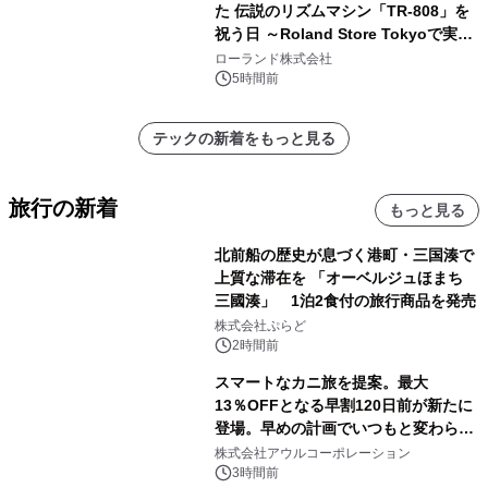
た 伝説のリズムマシン「TR-808」を
祝う日 ～Roland Store Tokyoで実機
を展示しての 記念キャンペーンを開
ローランド株式会社
催 英国ラジオ「NTS」の 特別プログ
5時間前
ラムや、「TR-808」を愛する伝説的
アーティストを フィーチャーしたアニ
テックの新着をもっと見る
メーションを公開～
旅行の新着
もっと見る
北前船の歴史が息づく港町・三国湊で
上質な滞在を 「オーベルジュほまち
三國湊」 1泊2食付の旅行商品を発売
株式会社ぷらど
2時間前
スマートなカニ旅を提案。最大
13％OFFとなる早割120日前が新たに
登場。早めの計画でいつもと変わらぬ
大人の冬旅を。ー夕日ヶ浦温泉「佳松
株式会社アウルコーポレーション
苑 別邸ふうか」ー
3時間前