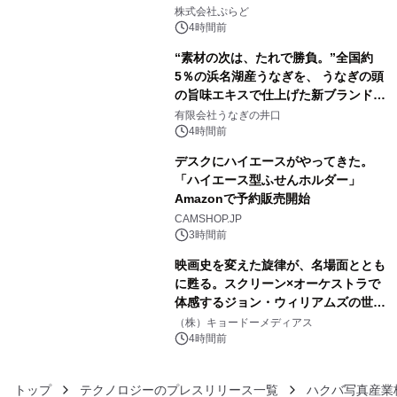
3
きで Villa Mon Temps AWAJIの連泊
株式会社ぷらど
素泊りプラン
4時間前
“素材の次は、たれで勝負。”全国約
5％の浜名湖産うなぎを、 うなぎの頭
の旨味エキスで仕上げた新ブランド
4
「井口の誉」誕生
有限会社うなぎの井口
4時間前
デスクにハイエースがやってきた。
「ハイエース型ふせんホルダー」
Amazonで予約販売開始
5
CAMSHOP.JP
3時間前
映画史を変えた旋律が、名場面ととも
に甦る。スクリーン×オーケストラで
体感するジョン・ウィリアムズの世
6
界。ジョン・ウィリアムズ：シネマ・
（株）キョードーメディアス
スペクタキュラー・コンサート 開催決
4時間前
定！
トップ
テクノロジーのプレスリリース一覧
ハクバ写真産業