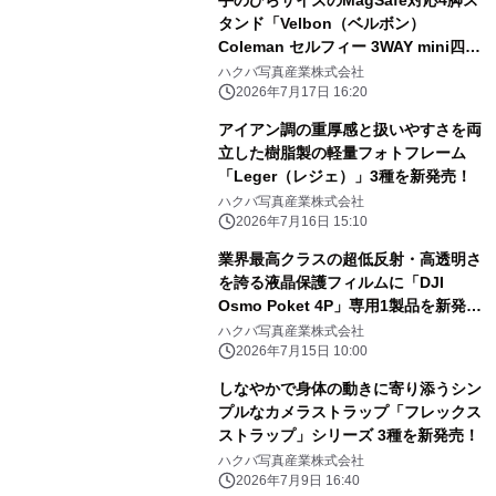
手のひらサイズのMagSafe対応4脚ス
タンド「Velbon（ベルボン）
Coleman セルフィー 3WAY mini四
脚」を新発売！
ハクバ写真産業株式会社
2026年7月17日 16:20
アイアン調の重厚感と扱いやすさを両
立した樹脂製の軽量フォトフレーム
「Leger（レジェ）」3種を新発売！
ハクバ写真産業株式会社
2026年7月16日 15:10
業界最高クラスの超低反射・高透明さ
を誇る液晶保護フィルムに「DJI
Osmo Poket 4P」専用1製品を新発
売！
ハクバ写真産業株式会社
2026年7月15日 10:00
しなやかで身体の動きに寄り添うシン
プルなカメラストラップ「フレックス
ストラップ」シリーズ 3種を新発売！
ハクバ写真産業株式会社
2026年7月9日 16:40