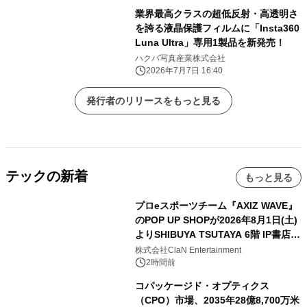
業界最高クラスの超低反射・高透明さ
を誇る液晶保護フィルムに「Insta360
Luna Ultra」専用1製品を新発売！
ハクバ写真産業株式会社
2026年7月7日 16:40
発行者のリリースをもっと見る
テックの新着
もっと見る
プロeスポーツチーム『AXIZ WAVE』
のPOP UP SHOPが2026年8月1日(土)
よりSHIBUYA TSUTAYA 6階 IP書店で
開催決定！！
株式会社ClaN Entertainment
2時間前
コパッケージド・オプティクス
（CPO）市場、2035年28億8,700万米