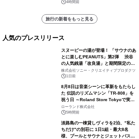
スペクタキュラー・コンサート 開催決
4時間前
定！
旅行の新着をもっと見る
人気のプレスリリース
スヌーピーの湯が登場！ 「サウナのあ
とに楽しむPEANUTS」第2弾 渋谷
の人気銭湯「改良湯」と期間限定のコ
1
ラボレーション サウナイキタイコラ
株式会社ソニー・クリエイティブプロダクツ
ボグッズも発売決定！
1日前
8月8日は音楽シーンに革新をもたらし
た 伝説のリズムマシン「TR-808」を
祝う日 ～Roland Store Tokyoで実機
2
を展示しての 記念キャンペーンを開
ローランド株式会社
催 英国ラジオ「NTS」の 特別プログ
5時間前
ラムや、「TR-808」を愛する伝説的
淡路島の一棟貸しヴィラを2泊、"私た
アーティストを フィーチャーしたアニ
ちだけ"の別荘に 1日1組・最大8名
メーションを公開～
様、プールとサウナとジェットバス付