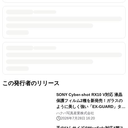
この発行者のリリース
SONY Cyber-shot RX10 V対応 液晶
保護フィルム2種を新発売！ガラスの
ように美しく強い「EX-GUARD」タイ
プと業界最高クラスの透明度を誇る
ハクバ写真産業株式会社
「III」タイプ
2026年7月28日 16:20