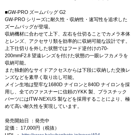
■GW-PRO ズームバッグ G2
GW-PRO シリーズに耐久性・収納性・速写性を追求した
ズームバッグが登場。
収納機材に合わせて上下、左右を仕切ることでカメラ本体
とレンズ、アクセサリ類を効率的に収納可能な設計です。
上下仕切りを外した状態ではフード逆付けの70-
200mmF2.8 望遠レンズを付けた状態の一眼レフカメラを
収納可能。
また独創的なサイドアクセスからは下段に収納した交換レ
ンズなどを素早く取り出し可能。
メイン生地は堅牢な1680D ナイロンと840D ナイロンを採
用し、全てのファスナーに信頼のYKK 製、プラスチック
パーツにはITW-NEXUS 製などを採用することにより、極
めて高い耐久性を実現しています。
発売開始日 ：発売中
定価： 17,000円（税抜）