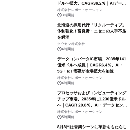
ドルへ拡大、CAGR36.2％｜AIデータ
センター・高速光通信需要が成長を加
株式会社レポートオーシャン
速
3時間前
北海道の採用代行「リクルーティブ」
体制強化！富良野・ニセコの人手不足
を解消
クウカン株式会社
4時間前
データコンバータIC市場、2035年141
億米ドルへ成長｜CAGR6.4％、AI・
5G・IoT需要が市場拡大を加速
株式会社レポートオーシャン
4時間前
プロセッサおよびコンピューティング
チップ市場、2035年に1,230億米ドル
へ｜CAGR 20.8％、AI・データセンタ
ー需要が成長を牽引
株式会社レポートオーシャン
5時間前
8月8日は音楽シーンに革新をもたらし