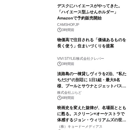
デスクにハイエースがやってきた。
「ハイエース型ふせんホルダー」
Amazonで予約販売開始
CAMSHOP.JP
3時間前
物価高で注目される「価値あるものを
長く使う」住まいづくりを提案
VIVI STYLE/株式会社クレバー
3時間前
淡路島の一棟貸しヴィラを2泊、"私た
ちだけ"の別荘に 1日1組・最大8名
様、プールとサウナとジェットバス付
きで Villa Mon Temps AWAJIの連泊
株式会社ぷらど
素泊りプラン
4時間前
映画史を変えた旋律が、名場面ととも
に甦る。スクリーン×オーケストラで
体感するジョン・ウィリアムズの世
界。ジョン・ウィリアムズ：シネマ・
（株）キョードーメディアス