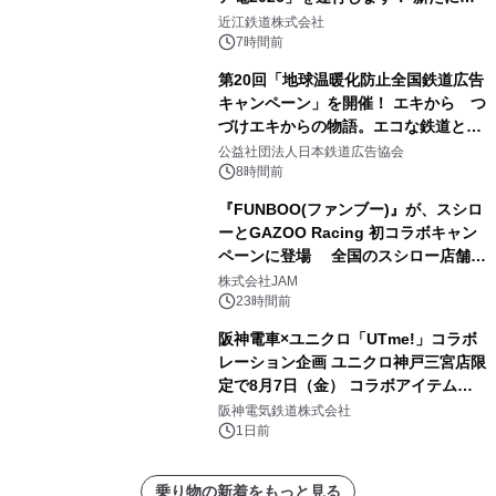
「長濱浪漫ビール」が参加！キリン一
近江鉄道株式会社
番搾り飲み放題が復活！
7時間前
第20回「地球温暖化防止全国鉄道広告
キャンペーン」を開催！ エキから つ
づけエキからの物語。エコな鉄道とと
もに。
公益社団法人日本鉄道広告協会
8時間前
『FUNBOO(ファンブー)』が、スシロ
ーとGAZOO Racing 初コラボキャン
ペーンに登場 全国のスシロー店舗で
GR 4車種の FUNBOO(ミニカー)付き
株式会社JAM
メニューが展開されます
23時間前
阪神電車×ユニクロ「UTme!」コラボ
レーション企画 ユニクロ神戸三宮店限
定で8月7日（金） コラボアイテムが
発売決定！
阪神電気鉄道株式会社
1日前
乗り物の新着をもっと見る