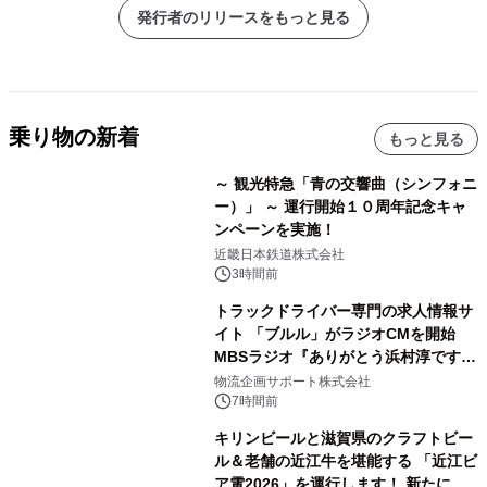
発行者のリリースをもっと見る
乗り物の新着
もっと見る
～ 観光特急「青の交響曲（シンフォニ
ー）」 ～ 運行開始１０周年記念キャ
ンペーンを実施！
近畿日本鉄道株式会社
3時間前
トラックドライバー専門の求人情報サ
イト 「ブルル」がラジオCMを開始
MBSラジオ『ありがとう浜村淳です』
にて8月1日(土)より
物流企画サポート株式会社
7時間前
キリンビールと滋賀県のクラフトビー
ル＆老舗の近江牛を堪能する 「近江ビ
ア電2026」を運行します！ 新たに