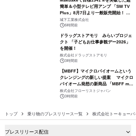
簡単＆小型テレビ用アンプ 「SW TV
Plus」8月7日より一般販売開始！ ケ
4
ーブル1本つなぐだけ、テレビの音が
城下工業株式会社
ぐっと豊かに
6時間前
ドラッグストアモリ みらいプロジェ
クト 「子どもお仕事参観デー2026」
を開催！
5
株式会社ドラッグストアモリ
3時間前
【MBFF】マイクロバイオームという
クレンジングの新しい提案 マイクロ
バイオーム発想の新商品 「MBFF mb
6
クレンジングPRO」を2026年8月6日
株式会社フローリストジャパン
発売
3時間前
トップ
乗り物のプレスリリース一覧
株式会社トーキョーバ
プレスリリース配信