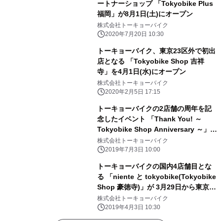
ートナーショップ 「Tokyobike Plus
福岡」が8月1日(土)にオープン
株式会社トーキョーバイク
2020年7月20日 10:30
トーキョーバイク、東京23区外で初出
店となる 「Tokyobike Shop 吉祥
寺」を4月1日(水)にオープン
株式会社トーキョーバイク
2020年2月5日 17:15
トーキョーバイクの2店舗の周年を記
念したイベント 「Thank You! ～
Tokyobike Shop Anniversary ～」を
7月6日(土)から開催
株式会社トーキョーバイク
2019年7月3日 10:00
トーキョーバイクの国内4店舗目とな
る 「niente と tokyobike(Tokyobike
Shop 豪徳寺)」が 3月29日から東京都
世田谷区にオープン！
株式会社トーキョーバイク
2019年4月3日 10:30