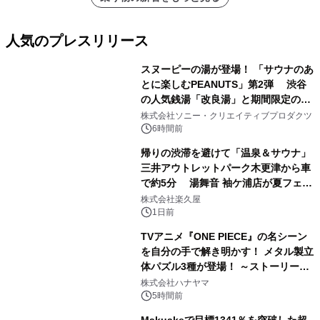
人気のプレスリリース
スヌーピーの湯が登場！ 「サウナのあ
とに楽しむPEANUTS」第2弾 渋谷
の人気銭湯「改良湯」と期間限定のコ
1
ラボレーション サウナイキタイコラ
株式会社ソニー・クリエイティブプロダクツ
ボグッズも発売決定！
6時間前
帰りの渋滞を避けて「温泉＆サウナ」
三井アウトレットパーク木更津から車
で約5分 湯舞音 袖ケ浦店が夏フェア
2
メニューを提供
株式会社楽久屋
1日前
TVアニメ『ONE PIECE』の名シーン
を自分の手で解き明かす！ メタル製立
体パズル3種が登場！ ～ストーリーと
3
ギミックが融合した 大人の体験型パズ
株式会社ハナヤマ
ルが8月7日(金)12時より先行予約受付
5時間前
開始～
Makuakeで目標1341％を突破した超