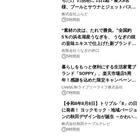
ちだけ"の別荘に 1日1組・最大8名
様、プールとサウナとジェットバス付
きで Villa Mon Temps AWAJIの連泊
株式会社ぷらど
素泊りプラン
5時間前
“素材の次は、たれで勝負。”全国約
5％の浜名湖産うなぎを、 うなぎの頭
の旨味エキスで仕上げた新ブランド
「井口の誉」誕生
有限会社うなぎの井口
5時間前
暮らしをもっと便利にする生活家電ブ
ランド「SOPPY」、楽天市場店5周
年！感謝を込めた限定キャンペーンを
8月10日より開催
LivelyLifeライブリーライフ株式会社
7時間前
【令和8年8月8日】トリプル「8」の日
に発表！ ヨックモック・地域バージョ
ンの秋田デザイン缶が誕生 ～かわいい
秋田犬の子犬と秋田の四季と名所を巡
株式会社秋田ケーブルテレビ
るパッケージ～ 9月1日(火)秋田県内で
8時間前
販売開始