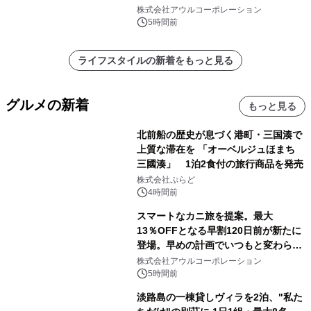
大人の冬旅を。ー夕日ヶ浦温泉「佳松
株式会社アウルコーポレーション
苑 別邸ふうか」ー
5時間前
ライフスタイルの新着をもっと見る
グルメの新着
もっと見る
北前船の歴史が息づく港町・三国湊で
上質な滞在を 「オーベルジュほまち
三國湊」 1泊2食付の旅行商品を発売
株式会社ぷらど
4時間前
スマートなカニ旅を提案。最大
13％OFFとなる早割120日前が新たに
登場。早めの計画でいつもと変わらぬ
大人の冬旅を。ー夕日ヶ浦温泉「佳松
株式会社アウルコーポレーション
苑 別邸ふうか」ー
5時間前
淡路島の一棟貸しヴィラを2泊、"私た