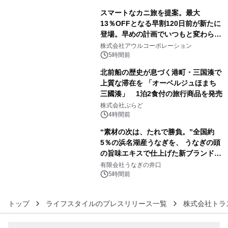
スマートなカニ旅を提案。最大
13％OFFとなる早割120日前が新たに
登場。早めの計画でいつもと変わらぬ
4
大人の冬旅を。ー夕日ヶ浦温泉「佳松
株式会社アウルコーポレーション
苑 別邸ふうか」ー
5時間前
北前船の歴史が息づく港町・三国湊で
上質な滞在を 「オーベルジュほまち
三國湊」 1泊2食付の旅行商品を発売
5
株式会社ぷらど
4時間前
“素材の次は、たれで勝負。”全国約
5％の浜名湖産うなぎを、 うなぎの頭
の旨味エキスで仕上げた新ブランド
6
「井口の誉」誕生
有限会社うなぎの井口
5時間前
トップ
ライフスタイルのプレスリリース一覧
株式会社トラ