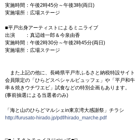
実施時間：午後2時45分～午後3時(両日)
実施場所：広場ステージ
■平戸出身アーティストによるミニライブ
出演 ：真辺雄一郎＆今泉由香
実施時間：午後2時30分～午後2時45分(両日)
実施場所：広場ステージ
また上記の他に、長崎県平戸市ふるさと納税特設サイト
会員限定の「ひらどスペシャルビュッフェ」や「平戸和牛
串＆焼きウチワエビ」試食などの特別企画もあります。
(事前抽選による当選者のみ)
「海と山のひらどマルシェin東京湾大感謝祭」チラシ
http://furusato-hirado.jp/pdf/hirado_marche.pdf