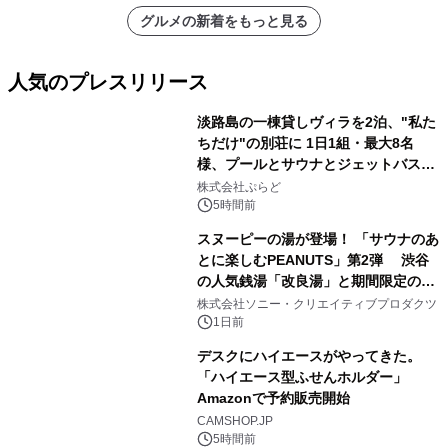
グルメの新着をもっと見る
人気のプレスリリース
淡路島の一棟貸しヴィラを2泊、"私た
ちだけ"の別荘に 1日1組・最大8名
様、プールとサウナとジェットバス付
1
きで Villa Mon Temps AWAJIの連泊
株式会社ぷらど
素泊りプラン
5時間前
スヌーピーの湯が登場！ 「サウナのあ
とに楽しむPEANUTS」第2弾 渋谷
の人気銭湯「改良湯」と期間限定のコ
2
ラボレーション サウナイキタイコラ
株式会社ソニー・クリエイティブプロダクツ
ボグッズも発売決定！
1日前
デスクにハイエースがやってきた。
「ハイエース型ふせんホルダー」
Amazonで予約販売開始
3
CAMSHOP.JP
5時間前