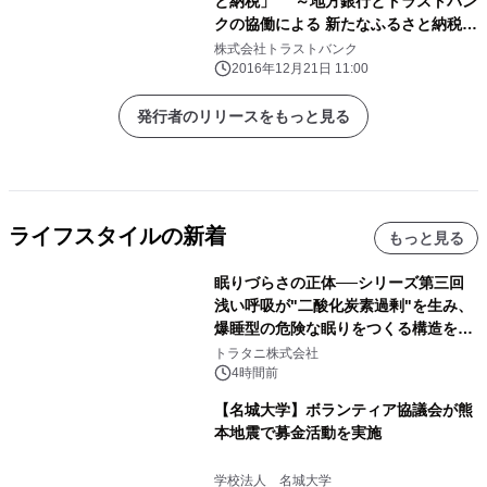
と納税」 ～地方銀行とトラストバン
クの協働による 新たなふるさと納税の
取組み～
株式会社トラストバンク
2016年12月21日 11:00
発行者のリリースをもっと見る
ライフスタイルの新着
もっと見る
眠りづらさの正体──シリーズ第三回
浅い呼吸が"二酸化炭素過剰"を生み、
爆睡型の危険な眠りをつくる構造を解
説
トラタニ株式会社
4時間前
【名城大学】ボランティア協議会が熊
本地震で募金活動を実施
学校法人 名城大学