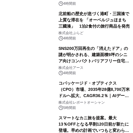
4時間前
北前船の歴史が息づく港町・三国湊で
上質な滞在を 「オーベルジュほまち
三國湊」 1泊2食付の旅行商品を発売
株式会社ぷらど
4時間前
SNS200万回再生の「消えたドア」の
謎が明かされる、建築面積9坪のシニ
ア向けコンパクトバリアフリー住宅が
誕生
株式会社アース
4時間前
コパッケージド・オプティクス
（CPO）市場、2035年28億8,700万米
ドルへ拡大、CAGR36.2％｜AIデータ
センター・高速光通信需要が成長を加
株式会社レポートオーシャン
速
5時間前
スマートなカニ旅を提案。最大
13％OFFとなる早割120日前が新たに
登場。早めの計画でいつもと変わらぬ