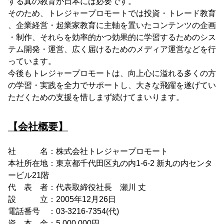
する真の教育が日本には必要です。
そのため、トレジャープロモートでは投資・トレード教育
、企業経営・起業家教育に主軸を置いたコンテンツの企画
・制作、それらを効率的かつ効果的に学習するためのシス
テム開発・運営、広く届けるためのメディア運営などを行
っています。
今後もトレジャープロモートは、向上心に溢れる多くの方
の学習・実践を全力でサポートし、大きな飛躍を遂げてい
ただくための支援を惜しまず続けてまいります。
【会社概要】
社 名：株式会社トレジャープロモート
本社所在地：東京都千代田区丸の内1-6-2 新丸の内センタ
ービル21階
代 表 者：代表取締役社長 瀬川 丈
設 立：2005年12月26日
電話番号 ：03-3216-7354(代)
資 本 金：5,000,000円