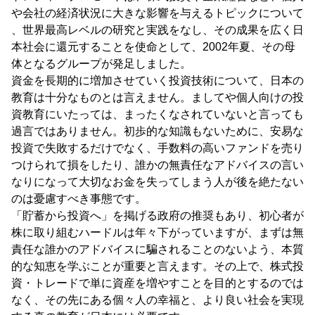
や会社の経済状況に大きな影響を与えるトピックについて
、世界最高レベルの研究と実践をなし、その成果を広く日
本社会に還元することを使命として、2002年夏、その母
体となるグループが発足しました。
資金を長期的に増加させていく投資技術について、日本の
教育は十分なものとは言えません。ましてや個人向けの投
資教育にいたっては、まったくなされていないと言っても
過言ではありません。初歩的な知識もないために、安易な
投資で失敗するだけでなく、手数料の高いファンドを売り
つけられて損をしたり、誰かの無責任なアドバイスの言い
なりになって大切なお金を失ってしまう人が後を絶たない
のは憂慮すべき事態です。
「貯蓄から投資へ」を掲げる政府の推奨もあり、初心者が
株に取り組むハードルは年々下がっていますが、まずは無
責任な誰かのアドバイスに騙されることのないよう、本質
的な知恵を学ぶことが重要と言えます。その上で、株式投
資・トレードで単に資産を増やすことを目的とするのでは
なく、その先にある個々人の幸福と、より良い社会を実現