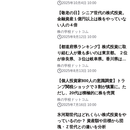
2025年10月4日 10:00
【敬老の日】シニア世代の株式投資。
金融資産１億円以上は株をやっていな
い人の４倍
株の学校ドットコム
2025年9月12日 10:00
【都道府県ランキング】株式投資に取
り組む人が最も多いのは東京都。 ２位
が奈良県、３位は岐阜県。香川県は唯
一…
株の学校ドットコム
2025年8月13日 10:00
【個人投資家800人の意識調査】トラ
ンプ関税ショックで３割が慎重に。た
だし、20代は積極的に株を売買
株の学校ドットコム
2025年7月16日 10:00
氷河期世代はどれくらい株式投資をや
っているのか？ 資産額や目標から団
塊・Ｚ世代との違いを分析