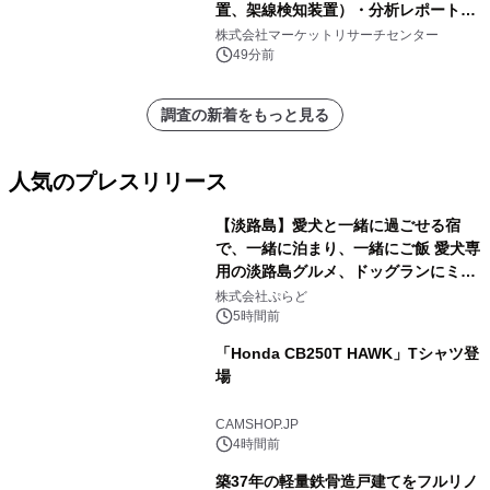
置、架線検知装置）・分析レポートを
発表
株式会社マーケットリサーチセンター
49分前
調査の新着をもっと見る
人気のプレスリリース
【淡路島】愛犬と一緒に過ごせる宿
で、一緒に泊まり、一緒にご飯 愛犬専
用の淡路島グルメ、ドッグランにミニ
1
プール グランピングとトレーラーハウ
株式会社ぷらど
スの2施設で
5時間前
「Honda CB250T HAWK」Tシャツ登
場
2
CAMSHOP.JP
4時間前
築37年の軽量鉄骨造戸建てをフルリノ