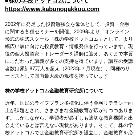
■株の学校ドットコムについて
https://www.kabunogakkou.com
2002年に発足した投資勉強会を母体として、投資・金融
に関する各種セミナーを開催。2009年より、オンライン
形式の株式スクール「株の学校ドットコム」として、より
幅広い層に向けた投資教育・情報発信を行っています。現
役の個人投資家・トレーダーを講師に迎え、あくまで本質
にこだわった講義が多くの支持を得ています。講座の受講
者数は累計87万人を超え（2023年７月現在）、同種のサ
ービスとして国内最大級の規模を誇っています。
株の学校ドットコム金融教育研究所について
近年、国民のライフプラン多様化に伴う金融リテラシー向
上が課題とされ、さまざまな金融教育が広がりつつありま
す。しかしながら、学習者が必ずしも適切な教育機関と出
会えているとは言えない現状があります。そこで、株の学
校ドットコムでは金融教育研究所を設立し、金融教育を必