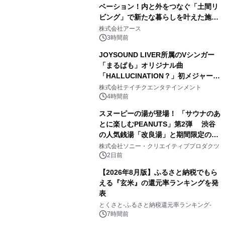
ベーション！内と外をつなぐ「土間リ
ビング」で新たな暮らしを叶えた施工
3
事例を株式会社アースが公開
株式会社アース
3時間前
JOYSOUND LIVER所属のVシンガー
「まるぱも」オリジナル曲
「HALLUCINATION？」初メジャー配
4
信リリース決定！
株式会社テイチクエンタテインメント
4時間前
スヌーピーの湯が登場！ 「サウナのあ
とに楽しむPEANUTS」第2弾 渋谷
の人気銭湯「改良湯」と期間限定のコ
5
ラボレーション サウナイキタイコラ
株式会社ソニー・クリエイティブプロダクツ
ボグッズも発売決定！
2日前
【2026年8月版】ふるさと納税でもら
える『玄米』の還元率ランキングを発
表
6
とくさと-ふるさと納税還元率ランキング-
7時間前