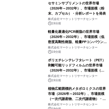
セサミンサプリメントの世界市場
（2026年～2032年）、市場規模（粉
末、カプセル）・分析レポートを発表
株式会社マーケットリサーチセンター
19分前
軽量化最適化PCR樹脂の世界市場
（2026年～2032年）、市場規模（低
密度高剛性樹脂、軽量PPコンパウン
ド、強化軽量ブレンド、軽量PCR
株式会社マーケットリサーチセンター
PA、その他）・分析レポートを発表
19分前
ポリエチレンテレフタレート（PET）
剥離可能リッドフィルムの世界市場
（2026年～2032年）、市場規模（ヒ
ートシールタイプ、コールドシールタ
株式会社マーケットリサーチセンター
イプ、粘着タイプ）・分析レポートを
19分前
発表
植物広範囲標的メタボロミクスの世界
市場（2026年～2032年）、市場規模
（一次代謝産物、二次代謝産物）・分
析レポートを発表
株式会社マーケットリサーチセンター
19分前