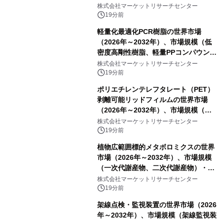
株式会社マーケットリサーチセンター
19分前
軽量化最適化PCR樹脂の世界市場
（2026年～2032年）、市場規模（低
密度高剛性樹脂、軽量PPコンパウン
ド、強化軽量ブレンド、軽量PCR
株式会社マーケットリサーチセンター
PA、その他）・分析レポートを発表
19分前
ポリエチレンテレフタレート（PET）
剥離可能リッドフィルムの世界市場
（2026年～2032年）、市場規模（ヒ
ートシールタイプ、コールドシールタ
株式会社マーケットリサーチセンター
イプ、粘着タイプ）・分析レポートを
19分前
発表
植物広範囲標的メタボロミクスの世界
市場（2026年～2032年）、市場規模
（一次代謝産物、二次代謝産物）・分
析レポートを発表
株式会社マーケットリサーチセンター
19分前
架線点検・監視装置の世界市場（2026
年～2032年）、市場規模（架線監視装