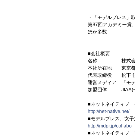
・「モデルプレス」
第87回アカデミー賞
ほか多数
■会社概要
名称 ：株式会社
本社所在地 ：東京都品
代表取締役 ：松下 
運営メディア：「モ
加盟団体 ：JIAA
■ネットネイティブ 
http://net-native.net/
■モデルプレス、女
http://mdpr.jp/collabo
■ネットネイティブ 