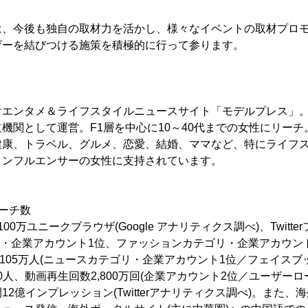
は、今後も独自の取材力を活かし、様々なイベントの取材プロ
ザーを結びつける施策を積極的に行って参ります。
けエンタメ＆ライフスタイルニュースサイト「モデルプレス」
機関として運営。F1層を中心に10～40代までの女性にリー
健康、トラベル、グルメ、恋愛、結婚、ママなど、特にライフ
インフルエンサーの女性に支持されています。
ーチ数
,100万ユニークブラウザ(Google アナリティクス調べ)、Twitt
テゴリ・企業アカウント1位、ファッションカテゴリ・企業アカウン
いいね105万人(ニュースカテゴリ・企業アカウント1位／フェイスブッ
0人、動画再生回数2,800万回(企業アカウント2位／ユーザーローカ
2億インプレッション(Twitterアナリティクス調べ)。また、海