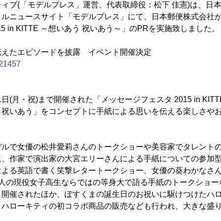
ィブ(「モデルプレス」運営、代表取締役：松下 佳憲)は、日
イルニュースサイト「モデルプレス」にて、日本郵便株式会社
5 in KITTE ～想いあう 祝いあう～」のPRを実施致しました。
伝えたエピソードを披露 イベント開催決定
521457
21日(月・祝)まで開催された「メッセージフェスタ 2015 in KI
 祝いあう」をコンセプトに手紙による思いを伝える楽しさや
ルで女優の松井愛莉さんのトークショーや美容家でタレントのI
に、作家で演出家の大宮エリーさんによる手紙についての参加
による英語で書く笑撃レタートークショー、女優の葵わかなさ
2人の現役女子高生ならではの等身大で語る手紙のトークショー
も開催されたほか、ぽすくまの誕生日のお祝いに駆けつけたハ
とハローキティの初コラボ商品の販売なども行われ、大きな盛