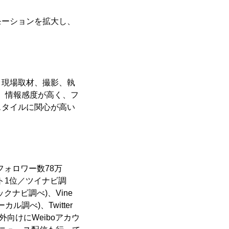
モーションを拡大し、
。現場取材、撮影、執
チ。情報感度が高く、フ
スタイルに関心が高い
erフォロワー数78万
ト1位／ツイナビ調
クナビ調べ)、Vine
ル調べ)、Twitter
外向けにWeiboアカウ