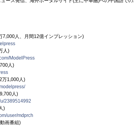
ュース発信、海外ポータルサイト(主に中華圏)への中国語で
78万7,000人、月間12億インプレッション)
delpress
万人)
.com/ModelPress
700人)
ress
2万1,000人)
/modelpress/
,700人)
m/u/2389514992
人)
com/user/mdprch
B動画番組)