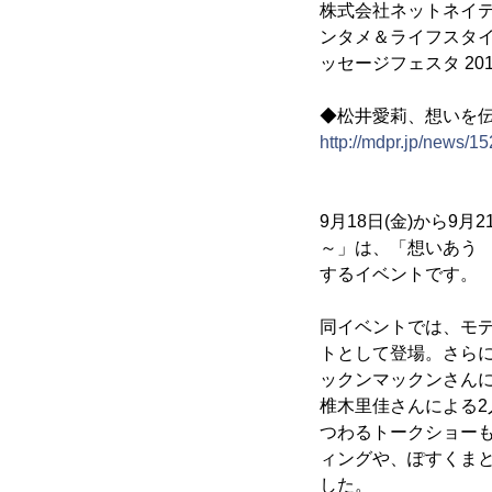
株式会社ネットネイテ
ンタメ＆ライフスタ
ッセージフェスタ 201
◆松井愛莉、想いを
http://mdpr.jp/news/1
9月18日(金)から9月
～」は、「想いあう
するイベントです。
同イベントでは、モデ
トとして登場。さら
ックンマックンさん
椎木里佳さんによる
つわるトークショー
ィングや、ぽすくま
した。