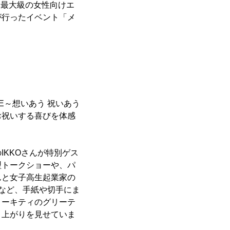
本最大級の女性向けエ
が行ったイベント「メ
TTE～想いあう 祝いあう
お祝いする喜びを体感
KKOさんが特別ゲス
型トークショーや、パ
んと女子高生起業家の
など、手紙や切手にま
ローキティのグリーテ
り上がりを見せていま