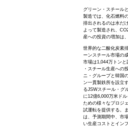
グリーン・スチール
製造では、化石燃料
排出されるのは水だ
よって製造され、CO
産への投資の増加は
世界的な二酸化炭素
ーンスチール市場の成長
市場は1,044万トン
・スチール生産への投
ニ・グループと韓国
ン一貫製鉄所を設立す
るJSWスチール・グ
に12億6,000万
ための様々なプロジ
試運転を提供する。
は、予測期間中、市
い生産コストとインフ