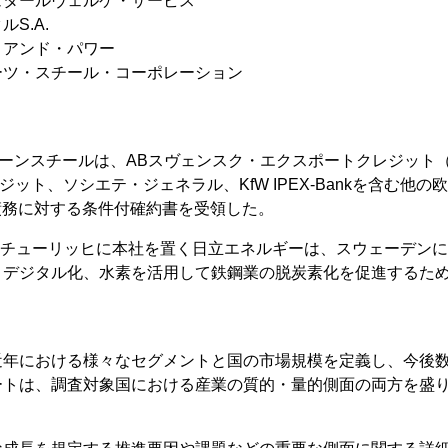
ュタールヴェルケ・サービス
S.A.
・アンド・パワー
ーツ・スチール・コーポレーション
グリーンスチールは、ABスヴェンスク・エクスポートクレジット（
ジット、ソシエテ・ジェネラル、KfW IPEX-Bankを含む他の
先債務に対する条件付確約書を受領した。
スのチューリッヒに本社を置く日立エネルギーは、スウェーデンに
、デジタル化、水素を活用して鉄鋼業の脱炭素化を促進するた
近年における様々なセグメントと国の市場規模を定義し、今後
ートは、調査対象国における産業の質的・量的側面の両方を盛