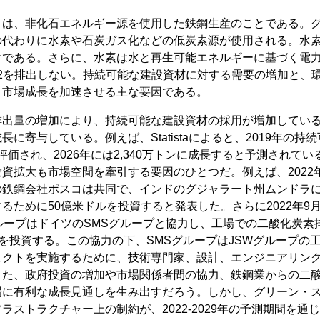
とは、非化石エネルギー源を使用した鉄鋼生産のことである。
の代わりに水素や石炭ガス化などの低炭素源が使用される。水
けである。さらに、水素は水と再生可能エネルギーに基づく電
2を排出しない。持続可能な建設資材に対する需要の増加と、
、市場成長を加速させる主な要因である。
排出量の増加により、持続可能な建設資材の採用が増加してい
に寄与している。例えば、Statistaによると、2019年の
と評価され、2026年には2,340万トンに成長すると予測されて
資拡大も市場空間を牽引する要因のひとつだ。例えば、2022
の鉄鋼会社ポスコは共同で、インドのグジャラート州ムンドラ
るために50億米ドルを投資すると発表した。さらに2022年9
ループはドイツのSMSグループと協力し、工場での二酸化炭素
米ドルを投資する。この協力の下、SMSグループはJSWグループ
ェクトを実施するために、技術専門家、設計、エンジニアリン
また、政府投資の増加や市場関係者間の協力、鉄鋼業からの二
場に有利な成長見通しを生み出すだろう。しかし、グリーン・
ラストラクチャー上の制約が、2022-2029年の予測期間を通