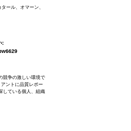
カタール、オマーン、
:
=bw6629
日の競争の激しい環境で
イアントに品質レポー
を探している個人、組織