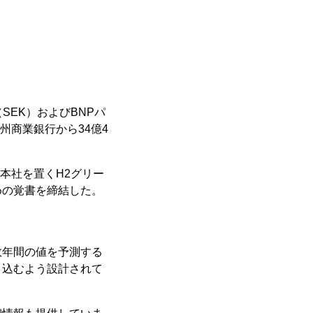
SEK）およびBNPパ
欧州商業銀行から34億4
本社を置くH2グリー
めの覚書を締結した。
数年間の値を予測する
り込むよう設計されて