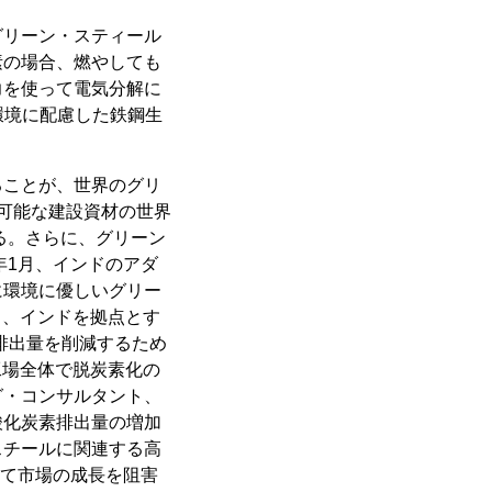
グリーン・スティール
素の場合、燃やしても
力を使って電気分解に
環境に配慮した鉄鋼生
ることが、世界のグリ
持続可能な建設資材の世界
いる。さらに、グリーン
年1月、インドのアダ
に環境に優しいグリー
月、インドを拠点とす
排出量を削減するため
の工場全体で脱炭素化の
グ・コンサルタント、
酸化炭素排出量の増加
スチールに関連する高
じて市場の成長を阻害