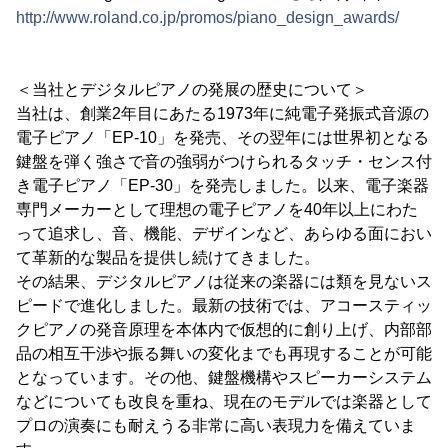
http://www.roland.co.jp/promos/piano_design_awards/
＜当社とデジタルピアノの発展の歴史について＞
当社は、創業2年目にあたる1973年に純電子発振式音源の
電子ピアノ「EP-10」を発売、その翌年には世界初となる
鍵盤を弾く強さで音の強弱がつけられるタッチ・センス付
き電子ピアノ「EP-30」を発売しました。以来、電子楽器
専門メーカーとして理想の電子ピアノを40年以上にわた
って追求し、音、機能、デザインなど、あらゆる面におい
て革新的な製品を提供し続けてきました。
その結果、デジタルピアノは従来の楽器には類を見ないス
ピードで進化しました。最新の技術では、アコースティッ
クピアノの発音原理を本体内で仮想的に創り上げ、内部部
品の相互干渉や振る舞いの変化までも再現することが可能
となっています。その他、鍵盤機構やスピーカーシステム
などについても改良を重ね、現在のモデルでは楽器として
プロの演奏にも耐えうる非常に高い表現力を備えていま