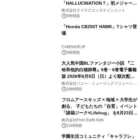
「HALLUCINATION？」初メジャー配
信リリース決定！
株式会社テイチクエンタテインメント
5時間前
「Honda CB250T HAWK」Tシャツ登
場
CAMSHOP.JP
5時間前
大人気中国BLファンタジー小説 『二
哈和他的白猫師尊』5巻・6巻電子書籍
版 2026年8月9日（日）より順次配信
開始
株式会社ソニー・ミュージックソリューショ
ンズ
16時間前
フロムアースキッズ × 地域 × 大学生が
創る、 子どもたちの「自育」イベント
「諸福ジーク×Lifehug」 を8月23日
(日)開催
株式会社From Earth Kids
21時間前
学園生活コミュニティ「キャラフレ」