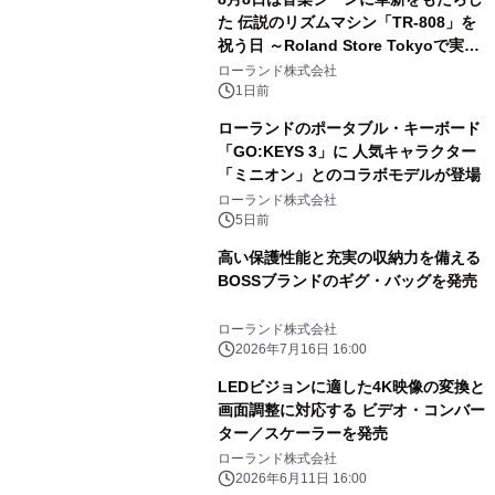
た 伝説のリズムマシン「TR-808」を
祝う日 ～Roland Store Tokyoで実機
を展示しての 記念キャンペーンを開
ローランド株式会社
催 英国ラジオ「NTS」の 特別プログ
1日前
ラムや、「TR-808」を愛する伝説的
ローランドのポータブル・キーボード
アーティストを フィーチャーしたアニ
「GO:KEYS 3」に 人気キャラクター
メーションを公開～
「ミニオン」とのコラボモデルが登場
ローランド株式会社
5日前
高い保護性能と充実の収納力を備える
BOSSブランドのギグ・バッグを発売
ローランド株式会社
2026年7月16日 16:00
LEDビジョンに適した4K映像の変換と
画面調整に対応する ビデオ・コンバー
ター／スケーラーを発売
ローランド株式会社
2026年6月11日 16:00