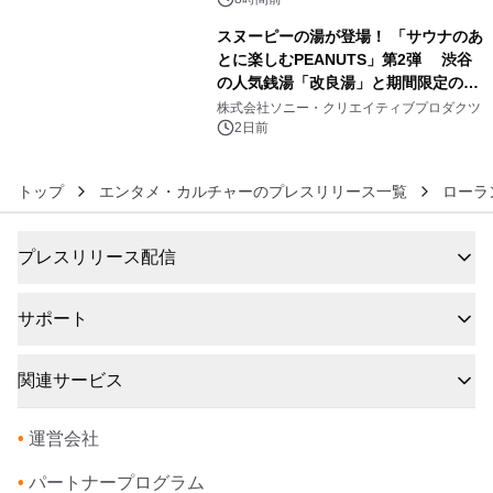
スヌーピーの湯が登場！ 「サウナのあ
とに楽しむPEANUTS」第2弾 渋谷
の人気銭湯「改良湯」と期間限定のコ
6
ラボレーション サウナイキタイコラ
株式会社ソニー・クリエイティブプロダクツ
ボグッズも発売決定！
2日前
トップ
エンタメ・カルチャーのプレスリリース一覧
ローラ
プレスリリース配信
サポート
関連サービス
•
運営会社
•
パートナープログラム