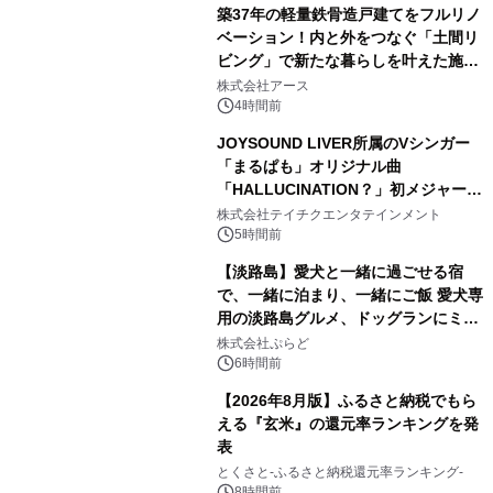
築37年の軽量鉄骨造戸建てをフルリノ
ベーション！内と外をつなぐ「土間リ
ビング」で新たな暮らしを叶えた施工
2
事例を株式会社アースが公開
株式会社アース
4時間前
JOYSOUND LIVER所属のVシンガー
「まるぱも」オリジナル曲
「HALLUCINATION？」初メジャー配
3
信リリース決定！
株式会社テイチクエンタテインメント
5時間前
【淡路島】愛犬と一緒に過ごせる宿
で、一緒に泊まり、一緒にご飯 愛犬専
用の淡路島グルメ、ドッグランにミニ
4
プール グランピングとトレーラーハウ
株式会社ぷらど
スの2施設で
6時間前
【2026年8月版】ふるさと納税でもら
える『玄米』の還元率ランキングを発
表
5
とくさと-ふるさと納税還元率ランキング-
8時間前