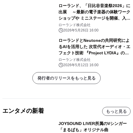
ローランド、「日比谷音楽祭2026」に
出展 ～最新の電子楽器の体験ワーク
ショップや ミニステージを開催、入場
無料！～
ローランド株式会社
2026年5月26日 16:00
ローランドとNeutoneの共同研究によ
るAIを活用した 次世代オーディオ・エ
フェクト技術 『Project LYDIA』のフ
ェーズ2を発表
ローランド株式会社
2026年5月12日 16:00
発行者のリリースをもっと見る
エンタメの新着
もっと見る
JOYSOUND LIVER所属のVシンガー
「まるぱも」オリジナル曲