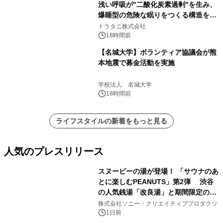
浅い呼吸が"二酸化炭素過剰"を生み、
爆睡型の危険な眠りをつくる構造を解
説
トラタニ株式会社
18時間前
【名城大学】ボランティア協議会が熊
本地震で募金活動を実施
学校法人 名城大学
18時間前
ライフスタイルの新着をもっと見る
人気のプレスリリース
スヌーピーの湯が登場！ 「サウナのあ
とに楽しむPEANUTS」第2弾 渋谷
の人気銭湯「改良湯」と期間限定のコ
1
ラボレーション サウナイキタイコラ
株式会社ソニー・クリエイティブプロダクツ
ボグッズも発売決定！
1日前