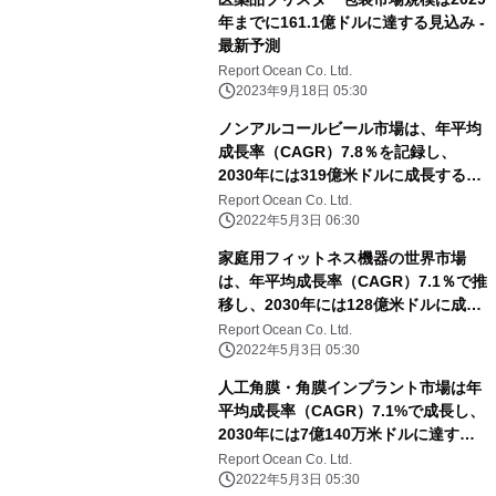
年までに161.1億ドルに達する見込み -
最新予測
Report Ocean Co. Ltd.
2023年9月18日 05:30
ノンアルコールビール市場は、年平均
成長率（CAGR）7.8％を記録し、
2030年には319億米ドルに成長すると
予測される
Report Ocean Co. Ltd.
2022年5月3日 06:30
家庭用フィットネス機器の世界市場
は、年平均成長率（CAGR）7.1％で推
移し、2030年には128億米ドルに成長
すると予測
Report Ocean Co. Ltd.
2022年5月3日 05:30
人工角膜・角膜インプラント市場は年
平均成長率（CAGR）7.1%で成長し、
2030年には7億140万米ドルに達する
と予測される
Report Ocean Co. Ltd.
2022年5月3日 05:30