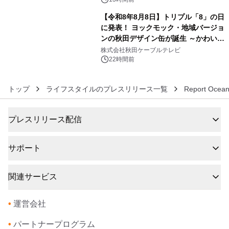
得な素泊まり連泊プランで
【令和8年8月8日】トリプル「8」の日
に発表！ ヨックモック・地域バージョ
ンの秋田デザイン缶が誕生 ～かわいい
6
秋田犬の子犬と秋田の四季と名所を巡
株式会社秋田ケーブルテレビ
るパッケージ～ 9月1日(火)秋田県内で
22時間前
販売開始
トップ
ライフスタイルのプレスリリース一覧
Report Ocean
プレスリリース配信
サポート
関連サービス
•
運営会社
•
パートナープログラム