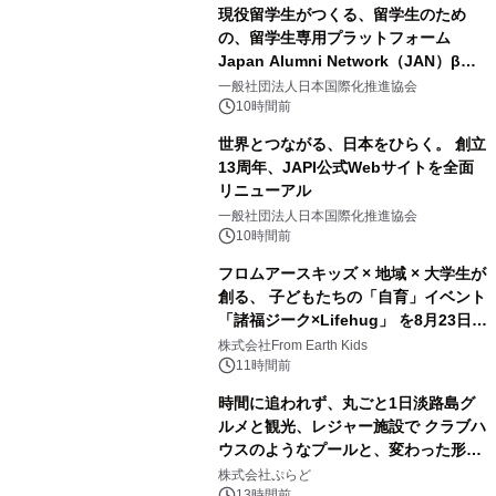
現役留学生がつくる、留学生のため
の、留学生専用プラットフォーム
Japan Alumni Network（JAN）β版
2
をリリース
一般社団法人日本国際化推進協会
10時間前
世界とつながる、日本をひらく。 創立
13周年、JAPI公式Webサイトを全面
リニューアル
3
一般社団法人日本国際化推進協会
10時間前
フロムアースキッズ × 地域 × 大学生が
創る、 子どもたちの「自育」イベント
「諸福ジーク×Lifehug」 を8月23日
4
(日)開催
株式会社From Earth Kids
11時間前
時間に追われず、丸ごと1日淡路島グ
ルメと観光、レジャー施設で クラブハ
ウスのようなプールと、変わった形の
5
サウナも 「THE BOXY AWAJI」のお
株式会社ぷらど
13時間前