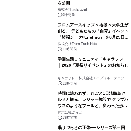
を公開
株式会社cielo azul
9時間前
フロムアースキッズ × 地域 × 大学生が
創る、 子どもたちの「自育」イベント
「諸福ジーク×Lifehug」 を8月23日
(日)開催
株式会社From Earth Kids
11時間前
学園生活コミュニティ「キャラフレ」
｜2026『夏祭りイベント』のお知らせ
キャラフレ｜株式会社エイプリル・データ・
デザインズ
12時間前
時間に追われず、丸ごと1日淡路島グ
ルメと観光、レジャー施設で クラブハ
ウスのようなプールと、変わった形の
サウナも 「THE BOXY AWAJI」のお
株式会社ぷらど
得な素泊まり連泊プランで
13時間前
眠りづらさの正体──シリーズ第三回