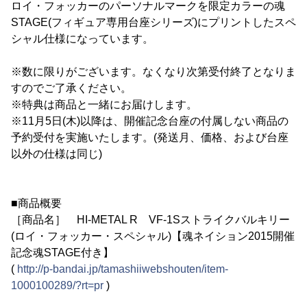
ロイ・フォッカーのパーソナルマークを限定カラーの魂
STAGE(フィギュア専用台座シリーズ)にプリントしたスペ
シャル仕様になっています。
※数に限りがございます。なくなり次第受付終了となりま
すのでご了承ください。
※特典は商品と一緒にお届けします。
※11月5日(木)以降は、開催記念台座の付属しない商品の
予約受付を実施いたします。(発送月、価格、および台座
以外の仕様は同じ)
■商品概要
［商品名］ HI-METAL R VF-1Sストライクバルキリー
(ロイ・フォッカー・スペシャル)【魂ネイション2015開催
記念魂STAGE付き】
(
http://p-bandai.jp/tamashiiwebshouten/item-
1000100289/?rt=pr
)