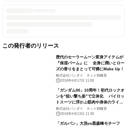
この発行者のリリース
歴代のセーラームーン変身アイテムが
『保湿バーム』に 全身に潤いとロー
ズの香りをまとって可憐にMake Up！
株式会社バンダイ ネット戦略室
2018年4月17日 11:00
「ガンダム00」10周年！初代ロックオ
ンを“狙い撃ち姿”で立体化 パイロッ
トスーツに浮かぶ筋肉や身体のライン
まで再現
株式会社バンダイ ネット戦略室
2018年4月13日 11:30
「ガルパン」大洗vs黒森峰モチーフ