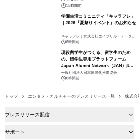
CAMSHOP.JP
15時間前
学園生活コミュニティ「キャラフレ」
｜2026『夏祭りイベント』のお知らせ
5
キャラフレ｜株式会社エイプリル・データ・
デザインズ
8時間前
現役留学生がつくる、留学生のため
の、留学生専用プラットフォーム
Japan Alumni Network（JAN）β版
6
をリリース
一般社団法人日本国際化推進協会
6時間前
トップ
エンタメ・カルチャーのプレスリリース一覧
株式会
プレスリリース配信
サポート