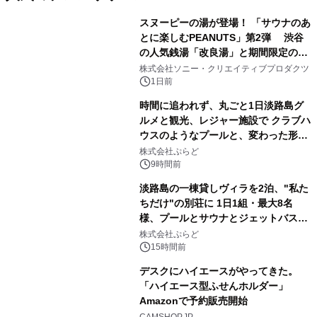
スヌーピーの湯が登場！ 「サウナのあ
とに楽しむPEANUTS」第2弾 渋谷
の人気銭湯「改良湯」と期間限定のコ
1
ラボレーション サウナイキタイコラ
株式会社ソニー・クリエイティブプロダクツ
ボグッズも発売決定！
1日前
時間に追われず、丸ごと1日淡路島グ
ルメと観光、レジャー施設で クラブハ
ウスのようなプールと、変わった形の
2
サウナも 「THE BOXY AWAJI」のお
株式会社ぷらど
得な素泊まり連泊プランで
9時間前
淡路島の一棟貸しヴィラを2泊、"私た
ちだけ"の別荘に 1日1組・最大8名
様、プールとサウナとジェットバス付
3
きで Villa Mon Temps AWAJIの連泊
株式会社ぷらど
素泊りプラン
15時間前
デスクにハイエースがやってきた。
「ハイエース型ふせんホルダー」
Amazonで予約販売開始
4