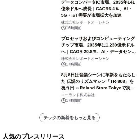
データコンバータIC市場、2035年141
億米ドルへ成長｜CAGR6.4％、AI・
5G・IoT需要が市場拡大を加速
株式会社レポートオーシャン
16時間前
プロセッサおよびコンピューティング
チップ市場、2035年に1,230億米ドル
へ｜CAGR 20.8％、AI・データセンタ
ー需要が成長を牽引
株式会社レポートオーシャン
17時間前
8月8日は音楽シーンに革新をもたらし
た 伝説のリズムマシン「TR-808」を
祝う日 ～Roland Store Tokyoで実機
を展示しての 記念キャンペーンを開
ローランド株式会社
催 英国ラジオ「NTS」の 特別プログ
17時間前
ラムや、「TR-808」を愛する伝説的
アーティストを フィーチャーしたアニ
テックの新着をもっと見る
メーションを公開～
人気のプレスリリース