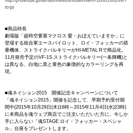
http://p-bandai.jp/tamashiiwebshouten/item-1000100289/?
rt=pr
■商品特長
劇場版「超時空要塞マクロス 愛・おぼえていますか」に
登場する統合軍エースパイロット、ロイ・フォッカーの搭
乗機体、ストライクバルキリーがHI-METAL Rで商品化。
11月発売予定のVF-1S ストライクバルキリー(一条輝機)と
は異なる、白地に黒と黄色の象徴的なカラーリングを再
現。
■魂ネイション2015 開催記念キャンペーンについて
「魂ネイション2015」開催を記念して、早期予約受付期
間中(2015年10月29日(木)16時～2015年11月4日(水)23時)
に本商品を魂ウェブ商店でご注文いただいた方に、今しか
手に入らない「魂STAGE ロイ・フォッカー・スペシャ
ル」台座をプレゼントします。