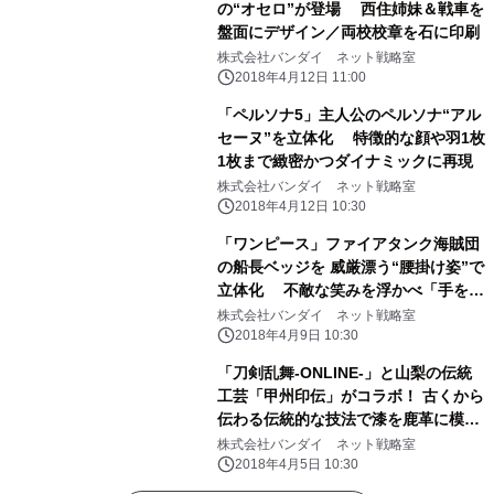
の“オセロ”が登場 西住姉妹＆戦車を
盤面にデザイン／両校校章を石に印刷
株式会社バンダイ ネット戦略室
2018年4月12日 11:00
「ペルソナ5」主人公のペルソナ“アル
セーヌ”を立体化 特徴的な顔や羽1枚
1枚まで緻密かつダイナミックに再現
株式会社バンダイ ネット戦略室
2018年4月12日 10:30
「ワンピース」ファイアタンク海賊団
の船長ベッジを 威厳漂う“腰掛け姿”で
立体化 不敵な笑みを浮かべ「手を組
む・銃を構える」2ポーズを再現
株式会社バンダイ ネット戦略室
2018年4月9日 10:30
「刀剣乱舞-ONLINE-」と山梨の伝統
工芸「甲州印伝」がコラボ！ 古くから
伝わる伝統的な技法で漆を鹿革に模様
付けした商品！
株式会社バンダイ ネット戦略室
2018年4月5日 10:30