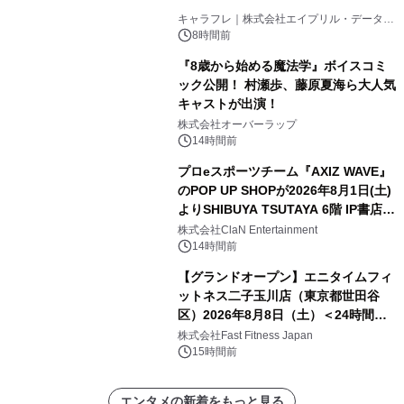
キャラフレ｜株式会社エイプリル・データ・
デザインズ
8時間前
『8歳から始める魔法学』ボイスコミ
ック公開！ 村瀬歩、藤原夏海ら大人気
キャストが出演！
株式会社オーバーラップ
14時間前
プロeスポーツチーム『AXIZ WAVE』
のPOP UP SHOPが2026年8月1日(土)
よりSHIBUYA TSUTAYA 6階 IP書店で
開催決定！！
株式会社ClaN Entertainment
14時間前
【グランドオープン】エニタイムフィ
ットネス二子玉川店（東京都世田谷
区）2026年8月8日（土）＜24時間年
中無休のフィットネスジム＞
株式会社Fast Fitness Japan
15時間前
エンタメの新着をもっと見る