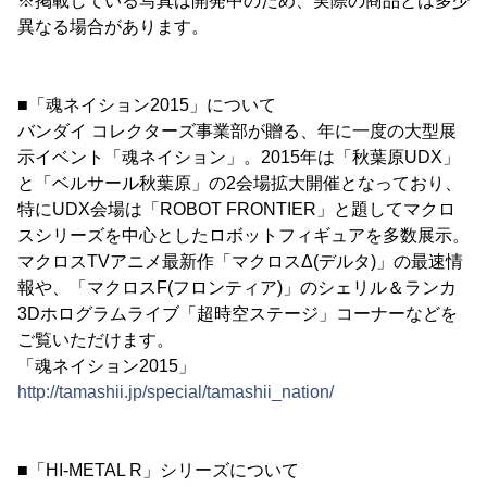
※掲載している写真は開発中のため、実際の商品とは多少
異なる場合があります。
■「魂ネイション2015」について
バンダイ コレクターズ事業部が贈る、年に一度の大型展
示イベント「魂ネイション」。2015年は「秋葉原UDX」
と「ベルサール秋葉原」の2会場拡大開催となっており、
特にUDX会場は「ROBOT FRONTIER」と題してマクロ
スシリーズを中心としたロボットフィギュアを多数展示。
マクロスTVアニメ最新作「マクロスΔ(デルタ)」の最速情
報や、「マクロスF(フロンティア)」のシェリル＆ランカ
3Dホログラムライブ「超時空ステージ」コーナーなどを
ご覧いただけます。
「魂ネイション2015」
http://tamashii.jp/special/tamashii_nation/
■「HI-METAL R」シリーズについて