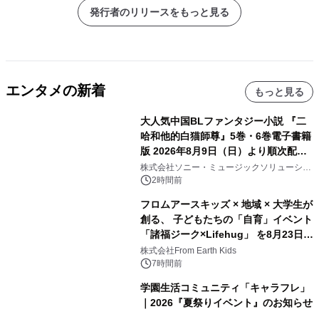
発行者のリリースをもっと見る
エンタメの新着
もっと見る
大人気中国BLファンタジー小説 『二
哈和他的白猫師尊』5巻・6巻電子書籍
版 2026年8月9日（日）より順次配信
開始
株式会社ソニー・ミュージックソリューショ
ンズ
2時間前
フロムアースキッズ × 地域 × 大学生が
創る、 子どもたちの「自育」イベント
「諸福ジーク×Lifehug」 を8月23日
(日)開催
株式会社From Earth Kids
7時間前
学園生活コミュニティ「キャラフレ」
｜2026『夏祭りイベント』のお知らせ