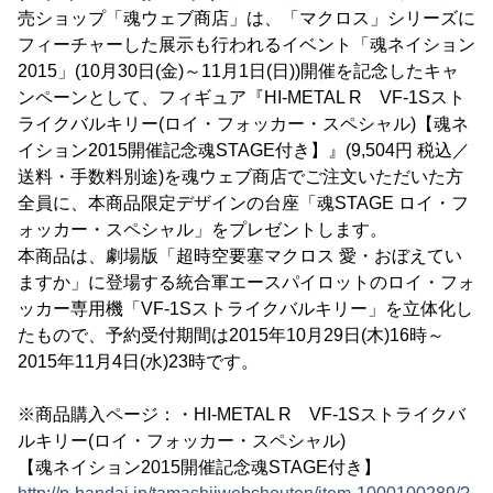
売ショップ「魂ウェブ商店」は、「マクロス」シリーズに
フィーチャーした展示も行われるイベント「魂ネイション
2015」(10月30日(金)～11月1日(日))開催を記念したキャ
ンペーンとして、フィギュア『HI-METAL R VF-1Sスト
ライクバルキリー(ロイ・フォッカー・スペシャル)【魂ネ
イション2015開催記念魂STAGE付き】』(9,504円 税込／
送料・手数料別途)を魂ウェブ商店でご注文いただいた方
全員に、本商品限定デザインの台座「魂STAGE ロイ・フ
ォッカー・スペシャル」をプレゼントします。
本商品は、劇場版「超時空要塞マクロス 愛・おぼえてい
ますか」に登場する統合軍エースパイロットのロイ・フォ
ッカー専用機「VF-1Sストライクバルキリー」を立体化し
たもので、予約受付期間は2015年10月29日(木)16時～
2015年11月4日(水)23時です。
※商品購入ページ：・HI-METAL R VF-1Sストライクバ
ルキリー(ロイ・フォッカー・スペシャル)
【魂ネイション2015開催記念魂STAGE付き】