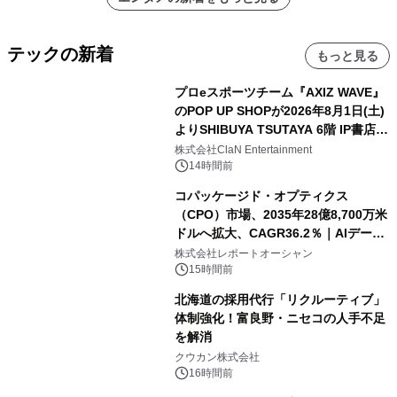
テックの新着
もっと見る
プロeスポーツチーム『AXIZ WAVE』
のPOP UP SHOPが2026年8月1日(土)
よりSHIBUYA TSUTAYA 6階 IP書店で
開催決定！！
株式会社ClaN Entertainment
14時間前
コパッケージド・オプティクス
（CPO）市場、2035年28億8,700万米
ドルへ拡大、CAGR36.2％｜AIデータ
センター・高速光通信需要が成長を加
株式会社レポートオーシャン
速
15時間前
北海道の採用代行「リクルーティブ」
体制強化！富良野・ニセコの人手不足
を解消
クウカン株式会社
16時間前