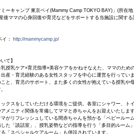
ーキャンプ 東京ベイ(Mammy Camp TOKYO BAY)」(所
、産後ママの心身回復や育児などをサポートする当施設に関する説明
ベイ：
http://mammycamp.jp/
ついて】
母乳授乳ケア×育児指導×美容ケアをかねそなえた、ママのため
、出産・育児経験のある女性スタッフを中心に運営を行ってい
のこと、育児のサポート、また多くの女性が抱えている授乳や
す。
ラックスをしていただける環境をご提供。各室にシャワー、トイ
やアメニティ関係を常備してママと赤ちゃんをお迎えいたしま
ママがリフレッシュしている間赤ちゃんを預かる「ベビールー
備した「談話室」、授乳姿勢などの指導を行う「多目的ルーム
する「スペシャルケアルーム」も併設されています。