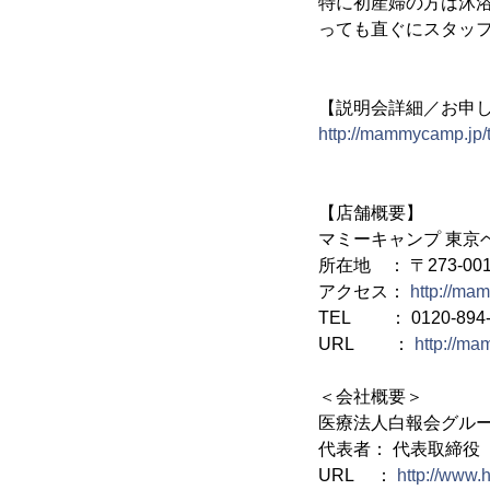
特に初産婦の方は沐
っても直ぐにスタッ
【説明会詳細／お申
http://mammycamp.jp/t
【店舗概要】
マミーキャンプ 東京ベイ(
所在地 ： 〒273-0
アクセス：
http://ma
TEL ： 0120-894-0
URL ：
http://m
＜会社概要＞
医療法人白報会グル
代表者： 代表取締役 
URL ：
http://www.