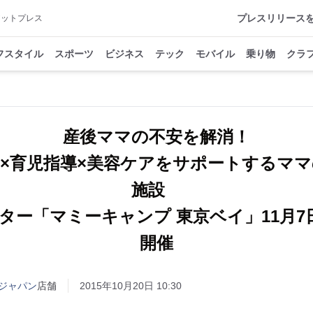
プレスリリース
アットプレス
フスタイル
スポーツ
ビジネス
テック
モバイル
乗り物
クラ
産後ママの不安を解消！
×育児指導×美容ケアをサポートするマ
施設
ター「マミーキャンプ 東京ベイ」11月7日
開催
ジャパン
店舗
2015年10月20日 10:30