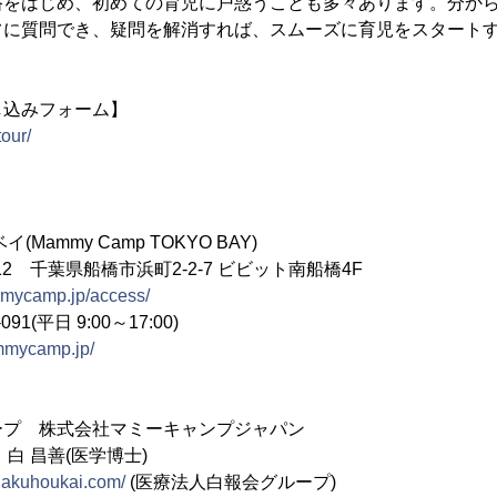
浴をはじめ、初めての育児に戸惑うことも多々あります。分か
フに質問でき、疑問を解消すれば、スムーズに育児をスタート
し込みフォーム】
our/
Mammy Camp TOKYO BAY)
012 千葉県船橋市浜町2-2-7 ビビット南船橋4F
mmycamp.jp/access/
91(平日 9:00～17:00)
ammycamp.jp/
ープ 株式会社マミーキャンプジャパン
白 昌善(医学博士)
hakuhoukai.com/
(医療法人白報会グループ)