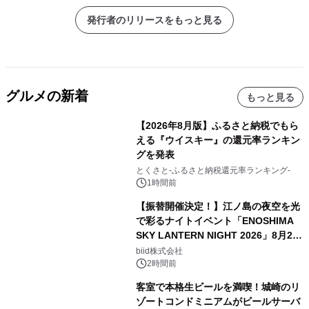
発行者のリリースをもっと見る
グルメの新着
もっと見る
【2026年8月版】ふるさと納税でもら
える『ウイスキー』の還元率ランキン
グを発表
とくさと-ふるさと納税還元率ランキング-
1時間前
【振替開催決定！】江ノ島の夜空を光
で彩るナイトイベント「ENOSHIMA
SKY LANTERN NIGHT 2026」8月22
日(土)振替開催＆受付スタート！
biid株式会社
2時間前
客室で本格生ビールを満喫！城崎のリ
ゾートコンドミニアムがビールサーバ