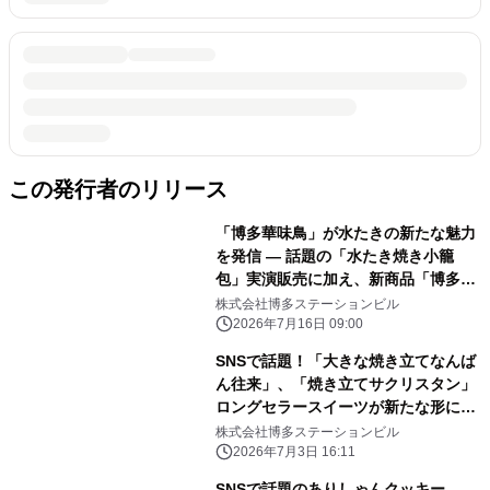
この発行者のリリース
「博多華味鳥」が水たきの新たな魅力
を発信 ― 話題の「水たき焼き小籠
包」実演販売に加え、新商品「博多鶏
だしちゃんぽん」を博多エキナカマイ
株式会社博多ステーションビル
ングで7/16（木）より先行限定販売
2026年7月16日 09:00
SNSで話題！「大きな焼き立てなんば
ん往来」、「焼き立てサクリスタン」
ロングセラースイーツが新たな形に！
博多エキナカマイング限定で登場！
株式会社博多ステーションビル
2026年7月3日 16:11
SNSで話題のありしゃんクッキー