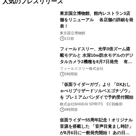
人気のプレスリリース
東京国立博物館、館内レストラン3店
舗をリニューアル 各店舗の詳細を発
表！
1
東京国立博物館
1日前
フィールドスリー、光学3倍ズーム搭
載モデルと 水深10m防水モデルのデジ
タルカメラ2機種を8月7日発売 有効
2
約1300万画素、用途別に選べるコンデ
フィールドスリー株式会社
ジ新登場
5時間前
「仮面ライダーガヴ」より 「DXおし
ゃべりブリザードソルベエゴチゾウ」
を プレミアムバンダイで予約受付開始
3
株式会社BANDAI SPIRITS EC戦略部
4時間前
仮面ライダー55周年記念！オリジナル
音源を搭載した 「音声目覚まし時計」
が8月6日に一般発売開始！ あの日の