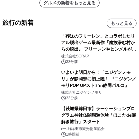
グルメの新着をもっと見る
旅行の新着
もっと見る
「葬送のフリーレン」とコラボしたリ
アル脱出ゲーム最新作『魔族潜む村か
らの脱出』 フリーレンやヒンメルが武
器を手に魔族を見据える描き下ろしメ
株式会社SCRAP
インビジュアル公開
33分前
いよいよ明日から！「ニジゲンノモ
リ」が静岡県に初上陸！ 『ニジゲンノ
モリPOP UPストアin静岡パルコ』
株式会社ニジゲンノモリ
33分前
【茨城県鉾田市】ラーケーションプロ
グラム神社仏閣周遊体験「ほこたde謎
解き旅行」スタート
(一社)鉾田市観光物産協会
1時間前