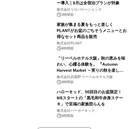
ー導入｜8月は全宿泊プランが対象
株式会社リロバケーションズ
3時間前
家族が集まる夏をもっと楽しく
PLANTがお盆のごちそうメニューとお
得なセット商品を販売
株式会社PLANT
4時間前
「リーベルホテル大阪」秋の恵みを味
わい、心躍る体験を。 『Autumn
Harvest Market ～実りの秋を楽しむ
ディナー&スイーツビュッフェ～』を9
株式会社武蔵野 リーベルホテル大阪
月18日より開催！
4時間前
ハローキッド、50回目のお盆限定！
8/8スタートの「黒毛和牛赤身ステー
キ」で至福の家族団らんを
株式会社バーガーキッド
5時間前