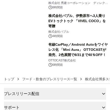
4
大興奮が今甦る
株式会社 秀建コーポレーション ディレクト
アートギャラリー
8時間前
株式会社バブル、伊勢原市へ3人乗り
EVトゥクトゥク 「VIVEL COCO」を
寄贈
5
株式会社バブル
4時間前
有線CarPlay／Android Autoをワイヤ
レス化 「Mini Aura」 OTTOCASTが
発売、2色展開で8/31まで40％OFF！
6
OTTOCAST株式会社
6時間前
トップ
フード・飲食のプレスリリース一覧
株式会社博多ス
プレスリリース配信
サポート