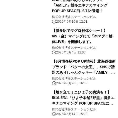
「AMILY」博多エキナカマイング
POP UP SPACEに6/16~登場！
株式会社博多ステーションビル
2026年6月16日 12:01
【博多駅でマグロ解体ショー！】
6/5（金）マイングにて「本マグロ解
体LIVE」を開催します。
株式会社博多ステーションビル
2026年6月4日 12:06
【6月博多駅POP UP情報】北海道発新
ブランド「バターの女王」、SNSで話
題のありしゃんクッキー「AMILY」博
多エキナカマイング POP UP SPACE
株式会社博多ステーションビル
に続々登場！
2026年5月28日 16:33
【焼き立てミニひよ子の実演も！】
5/16-5/31「ひよ子本舗?野堂」博多エ
キナカマイング POP UP SPACEに登
場!
株式会社博多ステーションビル
2026年5月14日 15:39