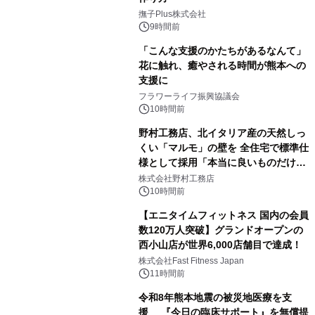
撫子Plus株式会社
9時間前
「こんな支援のかたちがあるなんて」
花に触れ、癒やされる時間が熊本への
支援に
フラワーライフ振興協議会
10時間前
野村工務店、北イタリア産の天然しっ
くい「マルモ」の壁を 全住宅で標準仕
様として採用「本当に良いものだけに
こだわる」
株式会社野村工務店
10時間前
【エニタイムフィットネス 国内の会員
数120万人突破】グランドオープンの
西小山店が世界6,000店舗目で達成！
株式会社Fast Fitness Japan
11時間前
令和8年熊本地震の被災地医療を支
援 『今日の臨床サポート』を無償提