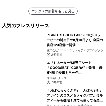
エンタメの新着をもっと見る
人気のプレスリリース
PEANUTS BOOK FAIR 2026が スヌ
ーピーの誕生日の8月10日より 全国の
書店123店舗で開催！
1
株式会社ソニー・クリエイティブプロダクツ
16時間前
エリミネーター/SE専用シート
「GOODSEAT “COBRA”」登場 表
皮4種で愛車を自分色に
2
株式会社グッズ
13時間前
『おぱんちゅうさぎ』『んぽちゃむ』
デザインのコスメ＆メイクパフがミル
フィーから登場！見ても使っても楽し
3
い、ポップでキュートなコレクショ
ライフスタイルカンパニー株式会社