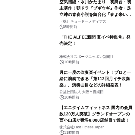
空気階段・水川かたまり 初舞台・初
主演作！朝ドラ『ブギウギ』作者・足
立紳の青春小説を舞台化『春よ来い、
マジで来い』キービジュアル解禁！
（株）キョードーメディアス
8時間前
「THE ALFEE新聞 夏イベ特集号」発
売決定！
株式会社スポーツニッポン新聞社
10時間前
月に一度の吹奏楽イベント！プロと一
緒に演奏できる「第112回月イチ吹奏
楽」。演奏曲目などの詳細発表！
公益社団法人 大阪市音楽団
10時間前
【エニタイムフィットネス 国内の会員
数120万人突破】グランドオープンの
西小山店が世界6,000店舗目で達成！
株式会社Fast Fitness Japan
11時間前