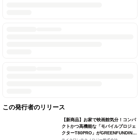
この発行者のリリース
【新商品】お家で映画館気分！コンパ
クトかつ高機能な「モバイルプロジェ
クターT80PRO」がGREENFUNDING
にて先行予約販売開始
テイクワンテクノロジー株式会社