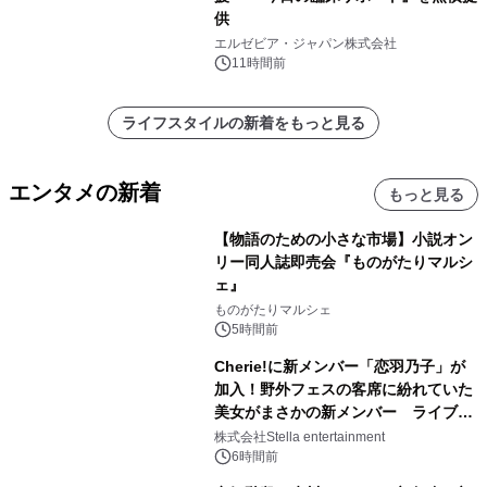
供
エルゼビア・ジャパン株式会社
11時間前
ライフスタイルの新着をもっと見る
エンタメの新着
もっと見る
【物語のための小さな市場】小説オン
リー同人誌即売会『ものがたりマルシ
ェ』
ものがたりマルシェ
5時間前
Cherie!に新メンバー「恋羽乃子」が
加入！野外フェスの客席に紛れていた
美女がまさかの新メンバー ライブ中
のサプライズ発表に会場騒然
株式会社Stella entertainment
6時間前