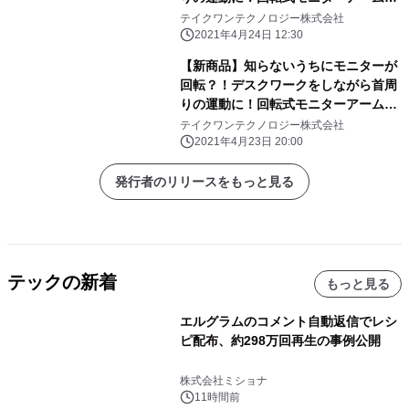
「NekuRaku Stand」が応援購入サイ
テイクワンテクノロジー株式会社
トMakuakeにて先行予約販売を開始
2021年4月24日 12:30
【新商品】知らないうちにモニターが
回転？！デスクワークをしながら首周
りの運動に！回転式モニターアーム
「NekuRaku Stand」が応援購入サイ
テイクワンテクノロジー株式会社
トMakuakeにて先行予約販売を開始
2021年4月23日 20:00
発行者のリリースをもっと見る
テックの新着
もっと見る
エルグラムのコメント自動返信でレシ
ピ配布、約298万回再生の事例公開
株式会社ミショナ
11時間前