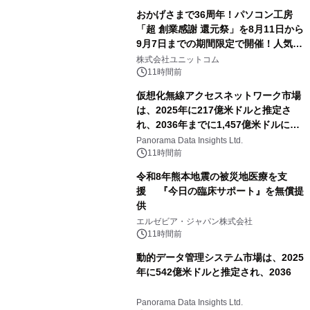
おかげさまで36周年！パソコン工房
「超 創業感謝 還元祭」を8月11日から
9月7日までの期間限定で開催！人気の
ゲーミングPCや高性能ノートPCなど
株式会社ユニットコム
対象iiyama PCのご購入で最大3万円分
11時間前
相当を還元
仮想化無線アクセスネットワーク市場
は、2025年に217億米ドルと推定さ
れ、2036年までに1,457億米ドルに達
すると予測されており、予測期間
Panorama Data Insights Ltd.
（2026年～2036年）
11時間前
令和8年熊本地震の被災地医療を支
援 『今日の臨床サポート』を無償提
供
エルゼビア・ジャパン株式会社
11時間前
動的データ管理システム市場は、2025
年に542億米ドルと推定され、2036
Panorama Data Insights Ltd.