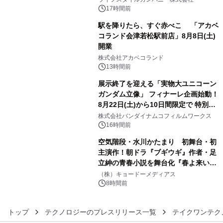
ン。
17時間前
駅を降りたら、すぐ赤べこ 「アカベ
コランド会津若松駅前店」8月8日(土)
開業
4
株式会社アカベコランド
13時間前
展示終了を迎える「実物大ユニコーン
ガンダム立像」 フィナーレ企画始動！
8月22日(土)から10日間限定で 特別映
5
像『UNICORN GUNDAM Statue ―
株式会社バンダイナムコフィルムワークス
BEYOND POSSIBILITY ―』を上映！
16時間前
空気階段・水川かたまり 初舞台・初
主演作！朝ドラ『ブギウギ』作者・足
立紳の青春小説を舞台化『春よ来い、
6
マジで来い』キービジュアル解禁！
（株）キョードーメディアス
8時間前
トップ
テクノロジーのプレスリリース一覧
テイクワンテク