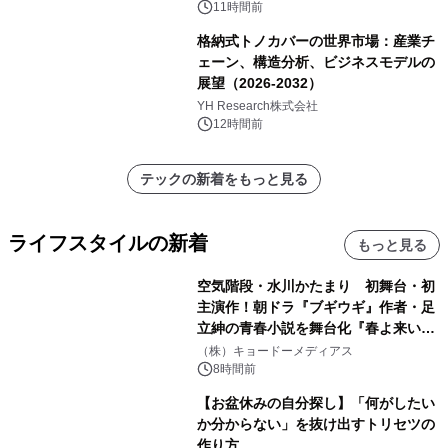
11時間前
格納式トノカバーの世界市場：産業チ
ェーン、構造分析、ビジネスモデルの
展望（2026-2032）
YH Research株式会社
12時間前
テックの新着をもっと見る
ライフスタイルの新着
もっと見る
空気階段・水川かたまり 初舞台・初
主演作！朝ドラ『ブギウギ』作者・足
立紳の青春小説を舞台化『春よ来い、
マジで来い』キービジュアル解禁！
（株）キョードーメディアス
8時間前
【お盆休みの自分探し】「何がしたい
か分からない」を抜け出すトリセツの
作り方