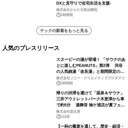
DXと見守りで在宅生活を支援-
株式会社からだ元気治療院
1時間前
テックの新着をもっと見る
人気のプレスリリース
スヌーピーの湯が登場！ 「サウナのあ
とに楽しむPEANUTS」第2弾 渋谷
の人気銭湯「改良湯」と期間限定のコ
1
ラボレーション サウナイキタイコラ
株式会社ソニー・クリエイティブプロダクツ
ボグッズも発売決定！
1時間前
帰りの渋滞を避けて「温泉＆サウナ」
三井アウトレットパーク木更津から車
で約5分 湯舞音 袖ケ浦店が夏フェア
2
メニューを提供
株式会社楽久屋
1日前
【一杯の蕎麦を通して、歴史・経済・