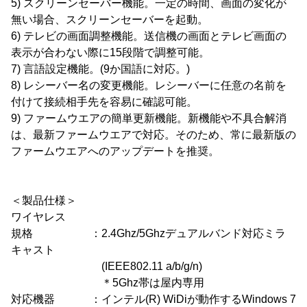
5) スクリーンセーバー機能。一定の時間、画面の変化が
無い場合、スクリーンセーバーを起動。
6) テレビの画面調整機能。送信機の画面とテレビ画面の
表示が合わない際に15段階で調整可能。
7) 言語設定機能。(9か国語に対応。)
8) レシーバー名の変更機能。レシーバーに任意の名前を
付けて接続相手先を容易に確認可能。
9) ファームウエアの簡単更新機能。新機能や不具合解消
は、最新ファームウエアで対応。そのため、常に最新版の
ファームウエアへのアップデートを推奨。
＜製品仕様＞
ワイヤレス
規格 ：2.4Ghz/5Ghzデュアルバンド対応ミラ
キャスト
(IEEE802.11 a/b/g/n)
＊5Ghz帯は屋内専用
対応機器 ：インテル(R) WiDiが動作するWindows 7