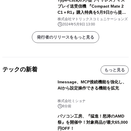
Type-C対応の小型ワイヤレスディス
プレイ送受信機 『Compact Mate 2
C1＋R1』購入特典を5月9日から提供
開始
株式会社マトリックスコミュニケーションズ
2024年5月9日 13:00
発行者のリリースをもっと見る
テックの新着
もっと見る
lmessage、MCP接続機能を強化し、
AIから設定操作できる機能を拡充
株式会社ミショナ
8分前
パソコン工房、『猛進！怒涛のAMD
祭』を開催中！対象商品が最大65,000
円OFF！