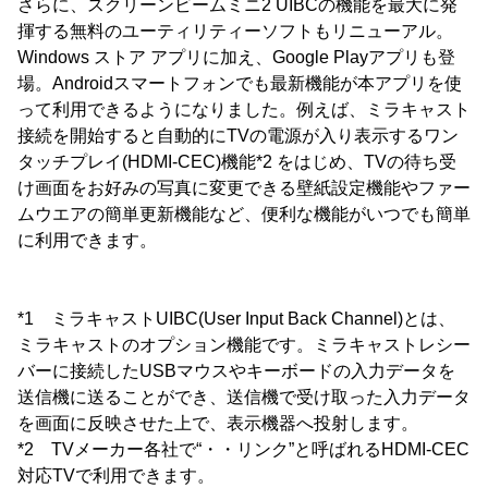
さらに、スクリーンビームミニ2 UIBCの機能を最大に発
揮する無料のユーティリティーソフトもリニューアル。
Windows ストア アプリに加え、Google Playアプリも登
場。Androidスマートフォンでも最新機能が本アプリを使
って利用できるようになりました。例えば、ミラキャスト
接続を開始すると自動的にTVの電源が入り表示するワン
タッチプレイ(HDMI-CEC)機能*2 をはじめ、TVの待ち受
け画面をお好みの写真に変更できる壁紙設定機能やファー
ムウエアの簡単更新機能など、便利な機能がいつでも簡単
に利用できます。
*1 ミラキャストUIBC(User Input Back Channel)とは、
ミラキャストのオプション機能です。ミラキャストレシー
バーに接続したUSBマウスやキーボードの入力データを
送信機に送ることができ、送信機で受け取った入力データ
を画面に反映させた上で、表示機器へ投射します。
*2 TVメーカー各社で“・・リンク”と呼ばれるHDMI-CEC
対応TVで利用できます。