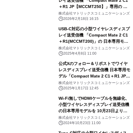
レイ送受信機 「Compact Mate 2 C1
＋R1 JP【MCCMT250】」専用の シ
リコンプロテクター「ホワイトハッ
株式会社マトリックスコミュニケーションズ
ト」を開発 2026年2月より同梱開始
2026年2月18日 16:15
のお知らせ
USB-C対応の小型ワイヤレスディスプ
レイ送受信機 「Compact Mate 2 C1
＋R1(MCCMT200)」の 日本専用モデ
ル「Compact Mate 2 C1＋R1
株式会社マトリックスコミュニケーションズ
JP(MCCMT250)」 への移行による販
2025年4月8日 11:00
売終了のお知らせ。
公式Xのフォロー＆リポストでワイヤ
レスディスプレイ送受信機 日本専用モ
デル「Compact Mate 2 C1＋R1 JP」
を プレゼントするキャンペーンを1月
株式会社マトリックスコミュニケーションズ
17日より開催！
2025年1月17日 12:45
Wi-Fi無しでHDMIケーブルを無線化、
小型ワイヤレスディスプレイ送受信機
の日本専用モデルを 10月23日より先
行発売
株式会社マトリックスコミュニケーションズ
2024年10月23日 11:00