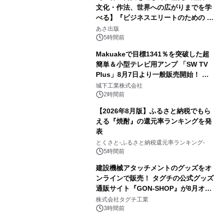
文化・作法、世界への広がりまでを学
べる】『ビジネスエリートのための 教
3
養としての蕎麦』2026年8月25日
あさ出版
（火）発売
5時間前
Makuakeで目標1341％を突破した超
簡単＆小型テレビ用アンプ 「SW TV
Plus」8月7日より一般販売開始！ ケ
4
ーブル1本つなぐだけ、テレビの音が
城下工業株式会社
ぐっと豊かに
2時間前
【2026年8月版】ふるさと納税でもら
える『焼酎』の還元率ランキングを発
表
5
とくさと-ふるさと納税還元率ランキング-
5時間前
建設機械アタッチメントのグッズをオ
ンラインで販売！ タグチの公式グッズ
通販サイト『GON-SHOP』が8月オー
6
プン
株式会社タグチ工業
3時間前