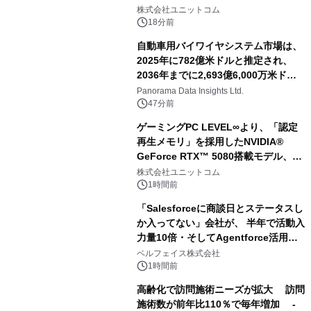
株式会社ユニットコム
18分前
自動車用バイワイヤシステム市場は、
2025年に782億米ドルと推定され、
2036年までに2,693億6,000万米ドル
に達すると予測されており、予測期間
Panorama Data Insights Ltd.
（2026年～2036年）
47分前
ゲーミングPC LEVEL∞より、「認定
再生メモリ」を採用したNVIDIA®
GeForce RTX™ 5080搭載モデル、
NVIDIA® GeForce RTX™ 5070 Ti搭
株式会社ユニットコム
載モデルを販売開始
1時間前
「Salesforceに商談日とステータスし
か入ってない」会社が、 半年で活動入
力量10倍・そしてAgentforce活用へ
── 敷島住宅×bellSalesAI事例公開
ベルフェイス株式会社
1時間前
高齢化で訪問施術ニーズが拡大 訪問
施術数が前年比110％で毎年増加 -