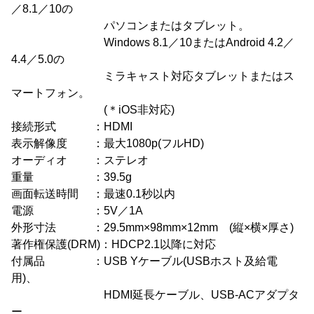
／8.1／10の
パソコンまたはタブレット。
Windows 8.1／10またはAndroid 4.2／
4.4／5.0の
ミラキャスト対応タブレットまたはス
マートフォン。
(＊iOS非対応)
接続形式 ：HDMI
表示解像度 ：最大1080p(フルHD)
オーディオ ：ステレオ
重量 ：39.5g
画面転送時間 ：最速0.1秒以内
電源 ：5V／1A
外形寸法 ：29.5mm×98mm×12mm (縦×横×厚さ)
著作権保護(DRM)：HDCP2.1以降に対応
付属品 ：USB Yケーブル(USBホスト及給電
用)、
HDMI延長ケーブル、USB-ACアダプタ
ー