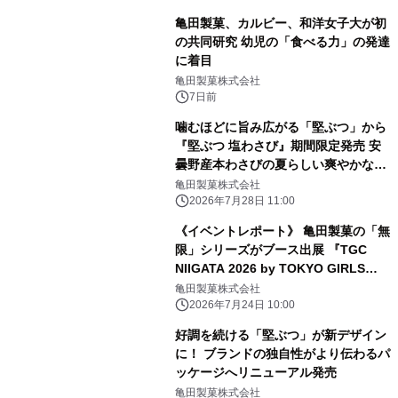
亀田製菓、カルビー、和洋女子大が初
の共同研究 幼児の「食べる力」の発達
に着目
亀田製菓株式会社
7日前
噛むほどに旨み広がる「堅ぶつ」から
『堅ぶつ 塩わさび』期間限定発売 安
曇野産本わさびの夏らしい爽やかな風
味が楽しめる
亀田製菓株式会社
2026年7月28日 11:00
《イベントレポート》 亀田製菓の「無
限」シリーズがブース出展 『TGC
NIIGATA 2026 by TOKYO GIRLS
COLLECTION』
亀田製菓株式会社
2026年7月24日 10:00
好調を続ける「堅ぶつ」が新デザイン
に！ ブランドの独自性がより伝わるパ
ッケージへリニューアル発売
亀田製菓株式会社