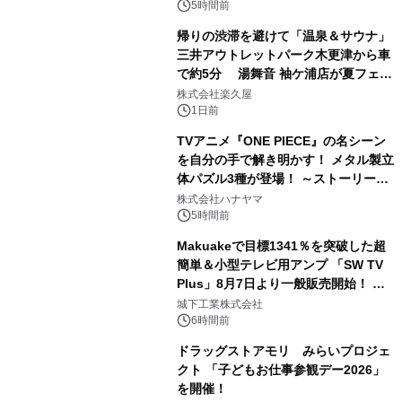
ボグッズも発売決定！
5時間前
帰りの渋滞を避けて「温泉＆サウナ」
三井アウトレットパーク木更津から車
で約5分 湯舞音 袖ケ浦店が夏フェア
2
メニューを提供
株式会社楽久屋
1日前
TVアニメ『ONE PIECE』の名シーン
を自分の手で解き明かす！ メタル製立
体パズル3種が登場！ ～ストーリーと
3
ギミックが融合した 大人の体験型パズ
株式会社ハナヤマ
ルが8月7日(金)12時より先行予約受付
5時間前
開始～
Makuakeで目標1341％を突破した超
簡単＆小型テレビ用アンプ 「SW TV
Plus」8月7日より一般販売開始！ ケ
4
ーブル1本つなぐだけ、テレビの音が
城下工業株式会社
ぐっと豊かに
6時間前
ドラッグストアモリ みらいプロジェ
クト 「子どもお仕事参観デー2026」
を開催！
5