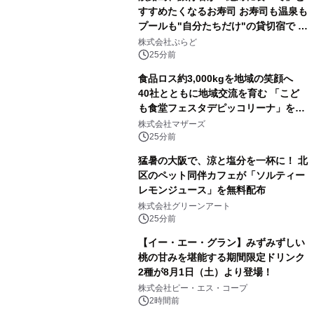
すすめたくなるお寿司 お寿司も温泉も
プールも"自分たちだけ"の貸切宿で 1
日1組限定「岩屋温泉 絵島別庭 海と
株式会社ぷらど
森」の握り寿司プラン
25分前
食品ロス約3,000kgを地域の笑顔へ
40社とともに地域交流を育む 「こど
も食堂フェスタデピッコリーナ」を9
月5日(土)開催
株式会社マザーズ
25分前
猛暑の大阪で、涼と塩分を一杯に！ 北
区のペット同伴カフェが「ソルティー
レモンジュース」を無料配布
株式会社グリーンアート
25分前
【イー・エー・グラン】みずみずしい
桃の甘みを堪能する期間限定ドリンク
2種が8月1日（土）より登場！
株式会社ピー・エス・コープ
2時間前