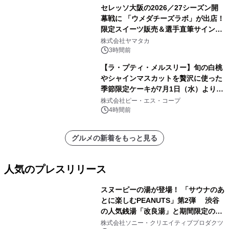
セレッソ大阪の2026／27シーズン開
幕戦に 「ウメダチーズラボ」が出店！
限定スイーツ販売＆選手直筆サイング
ッズが当たる抽選会を 8月8日に開催
株式会社ヤマタカ
3時間前
【ラ・プティ・メルスリー】旬の白桃
やシャインマスカットを贅沢に使った
季節限定ケーキが7月1日（水）より順
次登場！
株式会社ピー・エス・コープ
4時間前
グルメの新着をもっと見る
人気のプレスリリース
スヌーピーの湯が登場！ 「サウナのあ
とに楽しむPEANUTS」第2弾 渋谷
の人気銭湯「改良湯」と期間限定のコ
1
ラボレーション サウナイキタイコラ
株式会社ソニー・クリエイティブプロダクツ