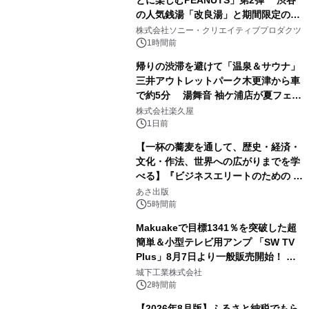
の人気銭湯「改良湯」と期間限定のコ
1
ラボレーション サウナイキタイコラ
株式会社ソニー・クリエイティブプロダクツ
ボグッズも発売決定！
1時間前
帰りの渋滞を避けて「温泉＆サウナ」
三井アウトレットパーク木更津から車
で約5分 湯舞音 袖ケ浦店が夏フェア
2
メニューを提供
株式会社楽久屋
1日前
【一杯の蕎麦を通して、歴史・経済・
文化・作法、世界への広がりまでを学
べる】『ビジネスエリートのための 教
3
養としての蕎麦』2026年8月25日
あさ出版
（火）発売
5時間前
Makuakeで目標1341％を突破した超
簡単＆小型テレビ用アンプ 「SW TV
Plus」8月7日より一般販売開始！ ケ
4
ーブル1本つなぐだけ、テレビの音が
城下工業株式会社
ぐっと豊かに
2時間前
【2026年8月版】ふるさと納税でもら