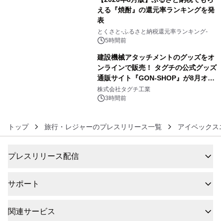
える『焼酎』の還元率ランキングを発
表
5
とくさと-ふるさと納税還元率ランキング-
5時間前
建設機械アタッチメントのグッズをオ
ンラインで販売！ タグチの公式グッズ
通販サイト『GON-SHOP』が8月オー
6
プン
株式会社タグチ工業
3時間前
トップ
旅行・レジャーのプレスリリース一覧
アイベックス
プレスリリース配信
サポート
関連サービス