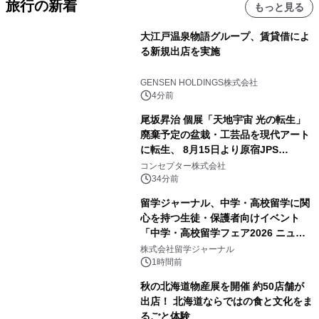
旅行の新着
もっと見る
大江戸温泉物語グループ、賃貸借によ
る新規出店を実施
GENSEN HOLDINGS株式会社
4分前
尾坂昇治 個展「天地宇宙 光の転生」
廃棄予定の盆栽・工芸品を現代アート
に転生、 8月15日より原宿JPS
Galleryにて約30点を展示
コンセプター株式会社
34分前
留学ジャーナル、中学・高校留学に関
心を持つ生徒・保護者向けイベント
「中学・高校留学フェア2026 ニュー
ジーランド＆オーストラリア」を
株式会社留学ジャーナル
9/12(土)に開催
1時間前
秋の北海道物産展を開催 約50店舗が
出店！ 北海道ならではの食と文化をま
るごと体験