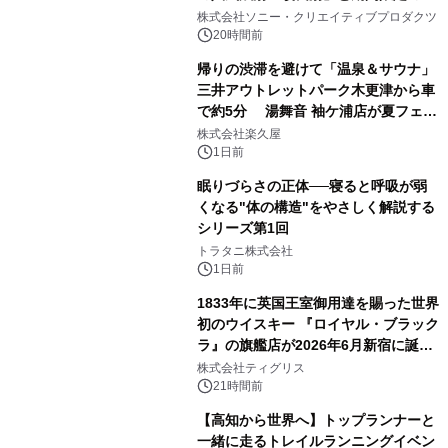
1
ラボレーション サウナイキタイコラ
株式会社ソニー・クリエイティブプロダクツ
ボグッズも発売決定！
20時間前
帰りの渋滞を避けて「温泉＆サウナ」
三井アウトレットパーク木更津から車
で約5分 湯舞音 袖ケ浦店が夏フェア
2
メニューを提供
株式会社楽久屋
1日前
眠りづらさの正体──寝ると呼吸が弱
くなる"体の構造"をやさしく解説する
シリーズ第1回
3
トラタニ株式会社
1日前
1833年に英国王室御用達を賜った世界
初のウイスキー 『ロイヤル・ブラック
ラ』の旗艦店が2026年6月新宿に誕
4
生 バカルディ ジャパンと連携した
株式会社ティグリス
没入型バー「BAR Arca」
21時間前
【高知から世界へ】トップランナーと
一緒に走るトレイルランニングイベン