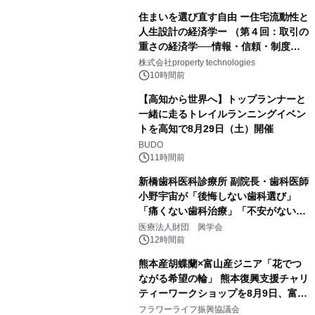
住まいを選び直す自由 ー住宅流動性と
人生設計の経済学ー （第４回：取引の
重さの経済学──情報・信頼・制度を
PropTechはどう組み替えるか）｜
株式会社property technologies
PropTech-Lab
10時間前
【高知から世界へ】トップランナーと
一緒に走るトレイルランニングイベン
トを高知で8月29日（土）開催
BUDO
11時間前
新橋歯科医科診療所 副院長・歯科医師
小野宇宙が「後悔しない歯科選び」
「痛くない歯科治療」「不安がない治
療計画」をテーマに専門監修
医療法人財団 興学会
12時間前
熊本産胡蝶蘭×富山産ジニア「花でつ
ながる希望の輪」 熊本復興支援チャリ
ティーワークショップを8月9日、富
山・射水で開催
フラワーライフ振興協議会