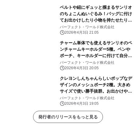
ベルトや紐にギュッと掴まるサンリオ
のちょこんぬいぐるみ！バッグに付け
てお出かけしたり小物を持たせたりと
自由に楽しめる！
パーフェクト・ワールド株式会社
2026年4月3日 21:05
チャーム単体でも使えるサンリオのペ
ンチャームキーホルダー5種。ペンや
ポーチ、キーホルダーに付けて自分だ
けのアレンジしよう
パーフェクト・ワールド株式会社
2026年4月3日 20:05
クレヨンしんちゃんらしいポップなデ
ザインのメッシュポーチ2種。大きめ
サイズで使い勝手抜群。お出かけや旅
行にぜひ！
パーフェクト・ワールド株式会社
2026年4月3日 19:05
発行者のリリースをもっと見る