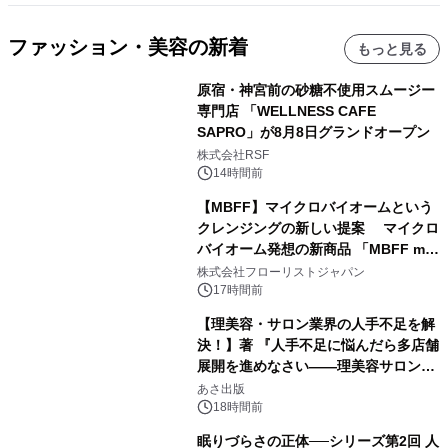
ファッション・美容の新着
もっと見る
原宿・神宮前の砂糖不使用スムージー
専門店 「WELLNESS CAFE
SAPRO」が8月8日グランドオープン
株式会社RSF
14時間前
【MBFF】マイクロバイオームという
クレンジングの新しい提案 マイクロ
バイオーム発想の新商品 「MBFF mb
クレンジングPRO」を2026年8月6日
株式会社フローリストジャパン
発売
17時間前
【理美容・サロン業界の人手不足を解
決！】著 『人手不足に悩んだら多店舗
展開を進めなさい――理美容サロン
「多店舗展開」の教科書』2026年8月
あさ出版
24日（月）発売
18時間前
眠りづらさの正体──シリーズ第2回 人