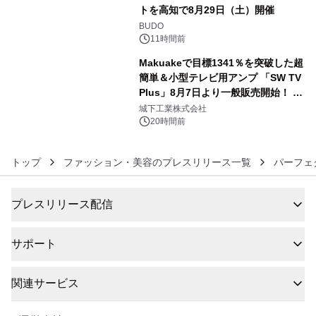
トを高知で8月29日（土）開催
5
BUDO
11時間前
Makuakeで目標1341％を突破した超
簡単＆小型テレビ用アンプ 「SW TV
Plus」8月7日より一般販売開始！ ケ
6
ーブル1本つなぐだけ、テレビの音が
城下工業株式会社
ぐっと豊かに
20時間前
トップ
ファッション・美容のプレスリリース一覧
パーフェ
プレスリリース配信
サポート
関連サービス