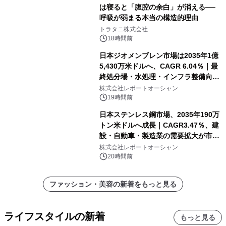
は寝ると「腹腔の余白」が消える──
呼吸が弱まる本当の構造的理由
トラタニ株式会社
18時間前
日本ジオメンブレン市場は2035年1億
5,430万米ドルへ、CAGR 6.04％｜最
終処分場・水処理・インフラ整備向け
需要拡大
株式会社レポートオーシャン
19時間前
日本ステンレス鋼市場、2035年190万
トン米ドルへ成長｜CAGR3.47％、建
設・自動車・製造業の需要拡大が市場
を牽引
株式会社レポートオーシャン
20時間前
ファッション・美容の新着をもっと見る
ライフスタイルの新着
もっと見る