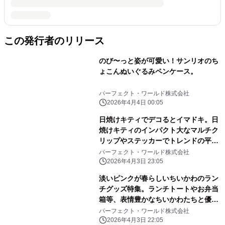
この発行者のリリース
のび〜っと姿が可愛い！サンリオのち
ょこんぬいぐるみペンケース。
パーフェクト・ワールド株式会社
2026年4月4日 00:05
日焼けキティでデコるとイマドキ。日
焼けキティのインパクト大なマルチク
リップやステッカーでトレンドの平成
レトロ感ばっちりです。
パーフェクト・ワールド株式会社
2026年4月3日 23:05
淡いピンクが春らしいちいかわのラン
チグッズ特集。ランチトートやお弁当
箱等、表情豊かなちいかわたちと優し
いピンク色に心和む
パーフェクト・ワールド株式会社
2026年4月3日 22:05