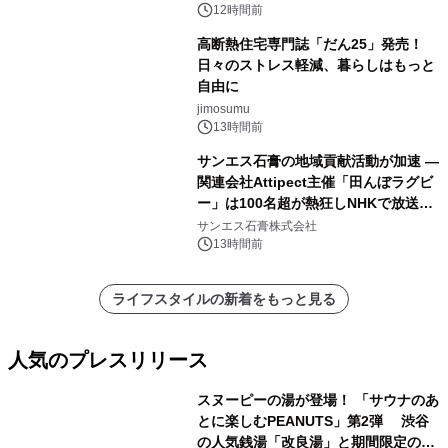
12時間前
高断熱住宅専門誌「だん25」発売！
日々のストレス軽減、暮らしはもっと
自由に
jimosumu
13時間前
サンエス石膏の地域貢献活動が加速 ―
関連会社Attipect主催「田んぼラグビ
ー」は100名超が熱狂しNHKで放送さ
れました。
サンエス石膏株式会社
13時間前
ライフスタイルの新着をもっと見る
人気のプレスリリース
スヌーピーの湯が登場！ 「サウナのあ
とに楽しむPEANUTS」第2弾 渋谷
の人気銭湯「改良湯」と期間限定のコ