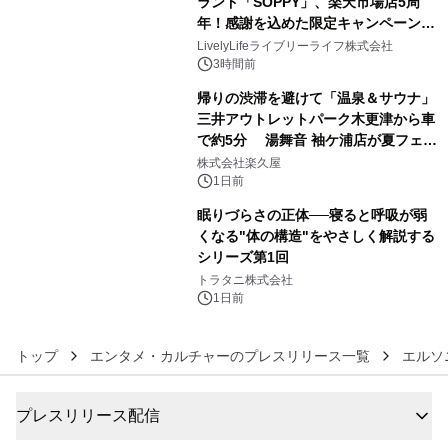
ランド「SOPPY」、楽天市場店5周
メーションを公開～
年！感謝を込めた限定キャンペーンを
4
8月10日より開催
LivelyLifeライブリーライフ株式会社
3時間前
帰りの渋滞を避けて「温泉＆サウナ」
三井アウトレットパーク木更津から車
で約5分 湯舞音 袖ケ浦店が夏フェア
5
メニューを提供
株式会社楽久屋
1日前
眠りづらさの正体──寝ると呼吸が弱
くなる"体の構造"をやさしく解説する
シリーズ第1回
6
トラタニ株式会社
1日前
トップ
エンタメ・カルチャーのプレスリリース一覧
エルソ
プレスリリース配信