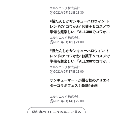
エルソニック株式会社
2021年9月21日 13:30
#勝たんしかサンキューハロウィン ト
レンドの“コワかわ”お菓子＆コスメで
準備も超楽しい 『ALL390でコワかわ
ハロウィン』が9月24日(金) からスタ
エルソニック株式会社
ート！
2021年9月18日 21:00
#勝たんしかサンキューハロウィン ト
レンドの“コワかわ”お菓子＆コスメで
準備も超楽しい 『ALL390でコワかわ
ハロウィン』が9月24日(金) からスタ
エルソニック株式会社
ート！
2021年9月17日 11:00
サンキューマートが贈る秋のクリエイ
ターコラボフェス！豪華4企画
エルソニック株式会社
2021年9月14日 22:00
発行者のリリースをもっと見る