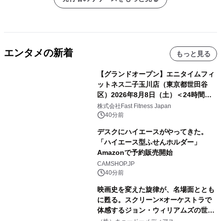
エンタメの新着
もっと見る
【グランドオープン】エニタイムフィ
ットネス二子玉川店（東京都世田谷
区）2026年8月8日（土）＜24時間年
中無休のフィットネスジム＞
株式会社Fast Fitness Japan
40分前
デスクにハイエースがやってきた。
「ハイエース型ふせんホルダー」
Amazonで予約販売開始
CAMSHOP.JP
40分前
映画史を変えた旋律が、名場面ととも
に甦る。スクリーン×オーケストラで
体感するジョン・ウィリアムズの世
界。ジョン・ウィリアムズ：シネマ・