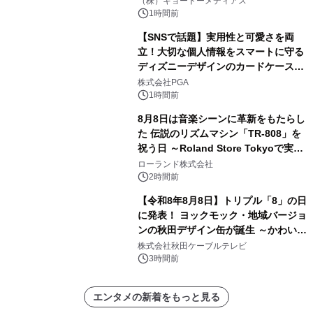
（株）キョードーメディアス
スペクタキュラー・コンサート 開催決
1時間前
定！
【SNSで話題】実用性と可愛さを両
立！大切な個人情報をスマートに守る
ディズニーデザインのカードケースを
株式会社PGAが8月7日発売
株式会社PGA
1時間前
8月8日は音楽シーンに革新をもたらし
た 伝説のリズムマシン「TR-808」を
祝う日 ～Roland Store Tokyoで実機
を展示しての 記念キャンペーンを開
ローランド株式会社
催 英国ラジオ「NTS」の 特別プログ
2時間前
ラムや、「TR-808」を愛する伝説的
【令和8年8月8日】トリプル「8」の日
アーティストを フィーチャーしたアニ
に発表！ ヨックモック・地域バージョ
メーションを公開～
ンの秋田デザイン缶が誕生 ～かわいい
秋田犬の子犬と秋田の四季と名所を巡
株式会社秋田ケーブルテレビ
るパッケージ～ 9月1日(火)秋田県内で
3時間前
販売開始
エンタメの新着をもっと見る