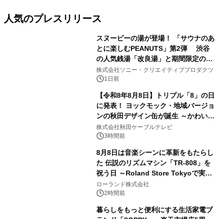
人気のプレスリリース
スヌーピーの湯が登場！ 「サウナのあ
とに楽しむPEANUTS」第2弾 渋谷
の人気銭湯「改良湯」と期間限定のコ
1
ラボレーション サウナイキタイコラ
株式会社ソニー・クリエイティブプロダクツ
ボグッズも発売決定！
1日前
【令和8年8月8日】トリプル「8」の日
に発表！ ヨックモック・地域バージョ
ンの秋田デザイン缶が誕生 ～かわいい
2
秋田犬の子犬と秋田の四季と名所を巡
株式会社秋田ケーブルテレビ
るパッケージ～ 9月1日(火)秋田県内で
3時間前
販売開始
8月8日は音楽シーンに革新をもたらし
た 伝説のリズムマシン「TR-808」を
祝う日 ～Roland Store Tokyoで実機
3
を展示しての 記念キャンペーンを開
ローランド株式会社
催 英国ラジオ「NTS」の 特別プログ
2時間前
ラムや、「TR-808」を愛する伝説的
暮らしをもっと便利にする生活家電ブ
アーティストを フィーチャーしたアニ