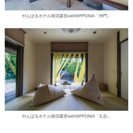
やんばるホテル南溟森室withNIPPONIA「仲門」
やんばるホテル南溟森室withNIPPONIA「久志」