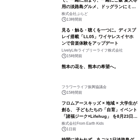
用の淡路島グルメ、ドッグランにミニ
プール グランピングとトレーラーハウ
株式会社ぷらど
スの2施設で
13時間前
見る・触る・聴くを一つに。ディスプ
レイ搭載「LL05」ワイヤレスイヤホ
ンで音楽体験をアップデート
LivelyLifeライブリーライフ株式会社
15時間前
熊本の花を、熊本の希望へ。
フラワーライフ振興協議会
15時間前
フロムアースキッズ × 地域 × 大学生が
創る、 子どもたちの「自育」イベント
「諸福ジーク×Lifehug」 を8月23日
(日)開催
株式会社From Earth Kids
1日前
時間に追われず、丸ごと1日淡路島グ