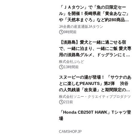
「ＪＡタウン」で「魚の日限定セー
ル」を開催！長崎県産「黄金あなご」
や「天然本まぐろ」など約280商品を
2
販売！～毎月１０日の定例企画～
JA全農の産直通販JAタウン
9時間前
【淡路島】愛犬と一緒に過ごせる宿
で、一緒に泊まり、一緒にご飯 愛犬専
用の淡路島グルメ、ドッグランにミニ
3
プール グランピングとトレーラーハウ
株式会社ぷらど
スの2施設で
13時間前
スヌーピーの湯が登場！ 「サウナのあ
とに楽しむPEANUTS」第2弾 渋谷
の人気銭湯「改良湯」と期間限定のコ
4
ラボレーション サウナイキタイコラ
株式会社ソニー・クリエイティブプロダクツ
ボグッズも発売決定！
2日前
「Honda CB250T HAWK」Tシャツ登
場
5
CAMSHOP.JP