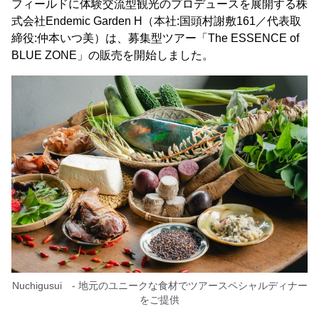
フィールドに体験交流型観光のプロデュースを展開する株
式会社Endemic Garden H（本社:国頭村謝敷161／代表取
締役:仲本いつ美）は、募集型ツアー「The ESSENCE of
BLUE ZONE」の販売を開始しました。
Nuchigusui - 地元のユニークな食材でツアースペシャルディナー
をご提供