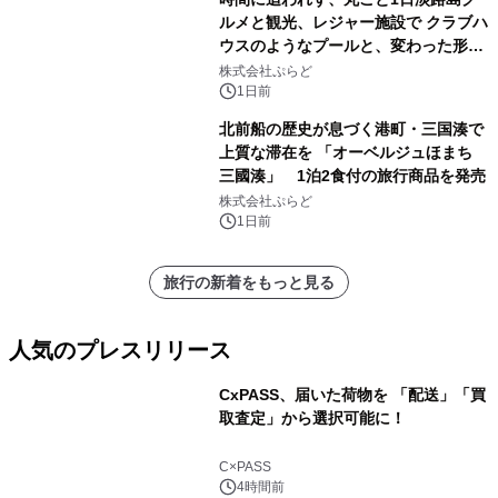
ルメと観光、レジャー施設で クラブハ
ウスのようなプールと、変わった形の
サウナも 「THE BOXY AWAJI」のお
株式会社ぷらど
得な素泊まり連泊プランで
1日前
北前船の歴史が息づく港町・三国湊で
上質な滞在を 「オーベルジュほまち
三國湊」 1泊2食付の旅行商品を発売
株式会社ぷらど
1日前
旅行の新着をもっと見る
人気のプレスリリース
CxPASS、届いた荷物を 「配送」「買
取査定」から選択可能に！
1
C×PASS
4時間前